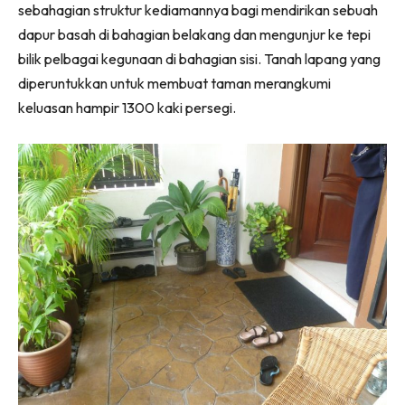
sebahagian struktur kediamannya bagi mendirikan sebuah
Ilham Impiana 360
dapur basah di bahagian belakang dan mengunjur ke tepi
Ilham Impiana Inspirasi Selebriti
bilik pelbagai kegunaan di bahagian sisi. Tanah lapang yang
Impiana TV
diperuntukkan untuk membuat taman merangkumi
Casa Impiana
keluasan hampir 1300 kaki persegi.
Impiana MakeOver
Lahar Dekor
Sembang Dekor
Sembang Laman
Tip Impiana
Tip Laman
Hub Ideaktiv