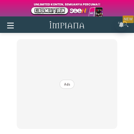
NEW
Ads
Login
|
Register
Buletin
Inspirasi
Bilik Air