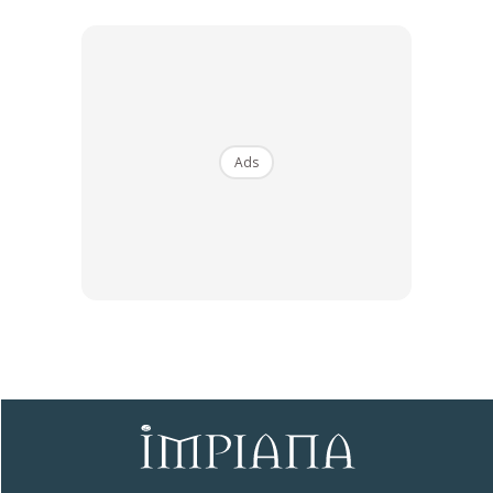
menembusi sepenuhnya di sudut ini. Antara yang menjadi
pilihan adalah
Raphis exelsa
,
Thaumatococcus daniellii
dan
Trandescantia spathacea ‘Compacta’
. Penggunaan
batu pemijak buatan simen menjadi penghubung di antara
kawasan meletak kereta dan ruang santai utama.
Ads