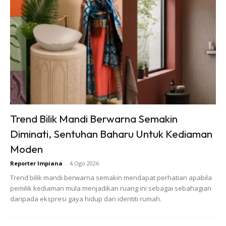
Trend Bilik Mandi Berwarna Semakin
Diminati, Sentuhan Baharu Untuk Kediaman
Moden
Taman kedua di sebelah kanan pintu masuk merupakan
Reporter Impiana
-
4 Ogo 2026
kawasan utama yang dititik beratkan dalam reka bentuk
Trend bilik mandi berwarna semakin mendapat perhatian apabila
taman di kediaman ini. Dengan keluasan 1000 kaki persegi,
pemilik kediaman mula menjadikan ruang ini sebagai sebahagian
tanah lapang pada asalnya dihiaskan dengan tanaman
daripada ekspresi gaya hidup dan identiti rumah.
dalam pasu berubah menjadi ruang santai yang begitu
merehatkan. Tanaman ditanam secara berkelompok