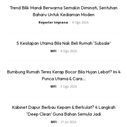
dengan pelbagai hierarki di sepanjang perimeter bahagian
Trend Bilik Mandi Berwarna Semakin Diminati, Sentuhan
ini untuk mencipta kehijauan secara maksimum.
Baharu Untuk Kediaman Moden
Reporter Impiana
-
4 Ogo 2026
5 Kesilapan Utama Bila Nak Beli Rumah ‘Subsale’
MFI
-
4 Ogo 2026
Ads
Bumbung Rumah Teres Kerap Bocor Bila Hujan Lebat? Ini 4
Punca Utama & Cara...
MFI
-
3 Ogo 2026
Kabinet Dapur Berbau Kepam & Berkulat? 4 Langkah
Plot penanaman di sudut ini lebih ketara kerana pemilihan
‘Deep Clean’ Guna Bahan Semula Jadi
tanaman yang pelbagai. Tanaman yang gemar kepada
MFI
-
31 Jul 2026
redup dipilih kerana cahaya matahari tidak dapat