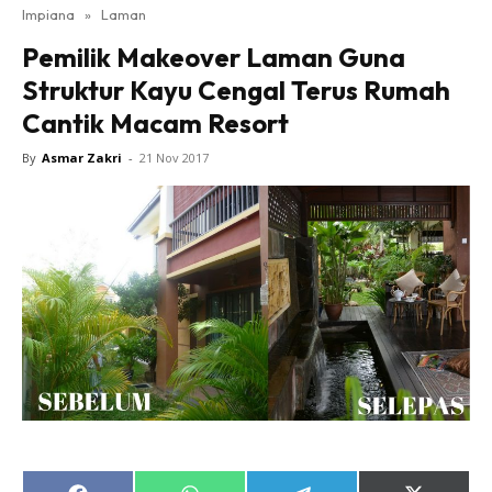
Impiana
»
Laman
Bilik Tidur
Pemilik Makeover Laman Guna
Ruang Makan
Struktur Kayu Cengal Terus Rumah
Ruang Tamu
Cantik Macam Resort
Direktori
Interior Design
By
Asmar Zakri
-
21 Nov 2017
Landskap
DIY
Bilik Air
Bilik Tidur
Dapur
Ruang Makan
Make Over
Bilik Air
Bilik Tidur
Dapur