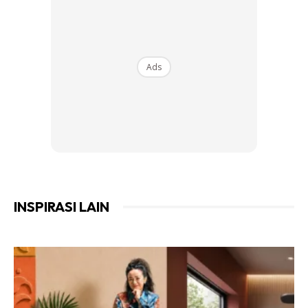
yang berkunjung. Ia mengubah sudut ini seratus peratus
daripada asal yang hanya dijadikan laluan sementara
sebelum masuk ke rumah.
Ads
INSPIRASI LAIN