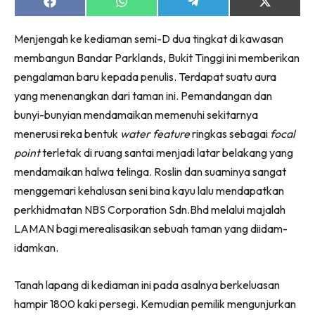
Ruang Makan
Share
Share
Share
Share
on
on
on
on
Ruang Tamu
Facebook
WhatsApp
Telegram
X
Menjengah ke kediaman semi-D dua tingkat di kawasan
(Twitter)
Menarik Lagi
membangun Bandar Parklands, Bukit Tinggi ini memberikan
Casa Impiana
pengalaman baru kepada penulis. Terdapat suatu aura
Impiana Makeover
yang menenangkan dari taman ini. Pemandangan dan
Makeover Ruang Selebriti
bunyi-bunyian mendamaikan memenuhi sekitarnya
Destinasi
menerusi reka bentuk
water feature
ringkas sebagai
focal
Hotel
point
terletak di ruang santai menjadi latar belakang yang
Kafe
mendamaikan halwa telinga. Roslin dan suaminya sangat
Hartanah
menggemari kehalusan seni bina kayu lalu mendapatkan
High Rise
perkhidmatan NBS Corporation Sdn.Bhd melalui majalah
Landed
LAMAN bagi merealisasikan sebuah taman yang diidam-
Video
idamkan.
Beli Di Mana
Tanah lapang di kediaman ini pada asalnya berkeluasan
Buat Sendiri
hampir 1800 kaki persegi. Kemudian pemilik mengunjurkan
Ilham Impiana