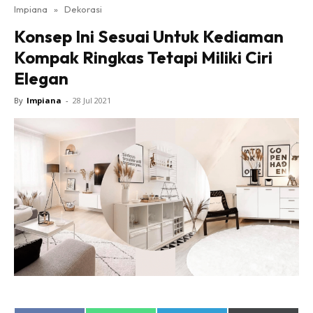
Impiana
»
Dekorasi
Bilik Tidur
Konsep Ini Sesuai Untuk Kediaman
Ruang Makan
Kompak Ringkas Tetapi Miliki Ciri
Ruang Tamu
Elegan
Direktori
Interior Design
By
Impiana
-
28 Jul 2021
Landskap
DIY
Bilik Air
Bilik Tidur
Dapur
Ruang Makan
Make Over
Bilik Air
Bilik Tidur
Dapur