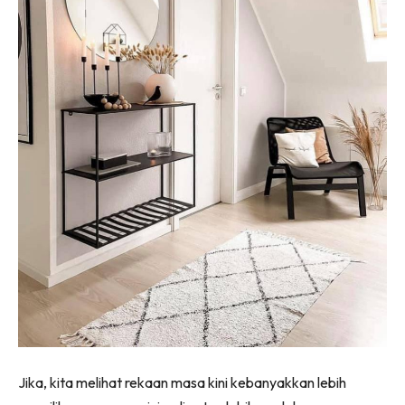
Ilham Impiana 360
Ilham Impiana Inspirasi Selebriti
Impiana TV
Casa Impiana
Impiana MakeOver
Lahar Dekor
Sembang Dekor
Sembang Laman
Tip Impiana
Tip Laman
Hub Ideaktiv
Jika, kita melihat rekaan masa kini kebanyakkan lebih