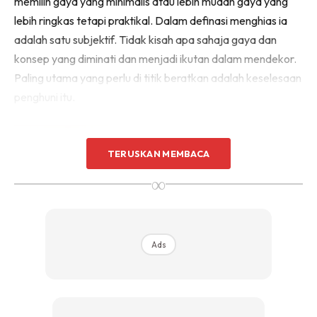
memilih gaya yang minimalis atau lebih mudah gaya yang
Sentuhan Midas penuh kemewahan dan elegant
lebih ringkas tetapi praktikal. Dalam definasi menghias ia
untuk kediaman anda.
adalah satu subjektif. Tidak kisah apa sahaja gaya dan
Rahsia dari IMPIANA, download sekarang di
konsep yang diminati dan menjadi ikutan dalam mendekor.
Paling utama yang perlu di titik beratkan adalah keselesaan
KLIK DI SEENI
penghuni itu.
TERUSKAN MEMBACA
∞
Ads