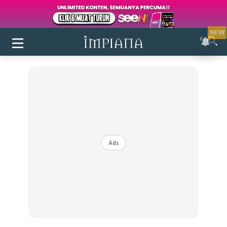
NEW
Ads
Login
|
Register
Buletin
Inspirasi
Bilik Air