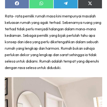
Ruang Makan
Share
Share
Share
Share
on
on
on
on
Ruang Tamu
Facebook
WhatsApp
Telegram
X
Menarik Lagi
Rata- rata pemilik rumah masa kini mempunyai masalah
(Twitter)
Casa Impiana
keluasan rumah yang agak terhad. Sebenarnya ruang yang
terhad tidak perlu menjadi halangan dalam mana-mana
Impiana Makeover
kediaman. Sebagai pemilik yang bijak perlulah tahu apa
Makeover Ruang Selebriti
konsep dan idea yang perlu diketengahkan dalam sebuah
Destinasi
rumah yang lengkap dan harmoni. Rumah bukan sahaja
Hotel
perlukan dekor yang lengkap dan sarat sehingga ia tidak
Kafe
selesa untuk didiami. Rumah adalah tempat yang dipenuhi
Hartanah
dengan rasa selesa untuk diduduki.
High Rise
Landed
Video
Beli Di Mana
Buat Sendiri
Ilham Impiana