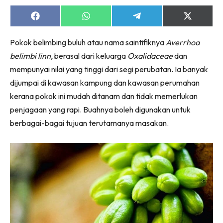
Ruang Makan
Ruang Tamu
Share
Share
Share
Share
on
on
on
on
Menarik Lagi
Facebook
WhatsApp
Telegram
X
Pokok belimbing buluh atau nama saintifiknya
Averrhoa
(Twitter)
Casa Impiana
belimbi linn,
berasal dari keluarga
Oxalidaceae
dan
Impiana Makeover
mempunyai nilai yang tinggi dari segi perubatan. Ia banyak
Makeover Ruang Selebriti
dijumpai di kawasan kampung dan kawasan perumahan
Destinasi
kerana pokok ini mudah ditanam dan tidak memerlukan
Hotel
penjagaan yang rapi. Buahnya boleh digunakan untuk
Kafe
berbagai-bagai tujuan terutamanya masakan.
Hartanah
High Rise
Landed
Video
Beli Di Mana
Buat Sendiri
Ilham Impiana