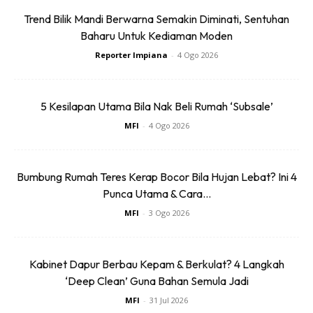
Trend Bilik Mandi Berwarna Semakin Diminati, Sentuhan
Baharu Untuk Kediaman Moden
Reporter Impiana
-
4 Ogo 2026
5 Kesilapan Utama Bila Nak Beli Rumah ‘Subsale’
SHOPEE MY
SHOPEE MY
MFI
-
4 Ogo 2026
Baseus BH1 Lite
Amgras Stroller
80H Playtime
Baby Portable Mini
Wireless
Fan Rechargeable
Bumbung Rumah Teres Kerap Bocor Bila Hujan Lebat? Ini 4
RM74.06
RM58.4
RM80.5
RM101.47
Headphone
9 L...
Punca Utama & Cara...
Bluetoo...
Buy Now
Buy Now
MFI
-
3 Ogo 2026
1
/
5
❮
❯
Kabinet Dapur Berbau Kepam & Berkulat? 4 Langkah
‘Deep Clean’ Guna Bahan Semula Jadi
MFI
-
31 Jul 2026