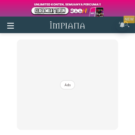
NEW
Ads
Login
|
Register
Buletin
Inspirasi
Bilik Air