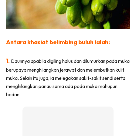
Ilham Impiana 360
Ilham Impiana Inspirasi Selebriti
Impiana TV
Casa Impiana
Impiana MakeOver
Antara khasiat belimbing buluh ialah:
Lahar Dekor
Sembang Dekor
1.
Daunnya apabila digiling halus dan dilumurkan pada muka
Sembang Laman
berupaya menghilangkan jerawat dan melembutkan kulit
Tip Impiana
muka. Selain itu juga, ia melegakan sakit-sakit sendi serta
Tip Laman
menghilangkan panau sama ada pada muka mahupun
badan
Hub Ideaktiv