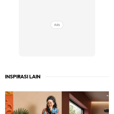
Ads
2. Ambil botol dan potong bahagian bawahnya.
Tebuk lubang kiri dan kanan botol untuk tempat
menggantung.
INSPIRASI LAIN
Ads