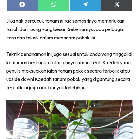
Ruang Makan
Share
Share
Share
Share
on
on
on
on
Ruang Tamu
Facebook
WhatsApp
Telegram
X
Menarik Lagi
Jika nak bercucuk tanam ni tak semestinya memerlukan
(Twitter)
Casa Impiana
tanah dan ruang yang besar. Sebenarnya, ada pelbagai
cara dan teknik dalam menanam pokok ini.
Impiana Makeover
Makeover Ruang Selebriti
Teknik penanaman ini juga sesuai untuk anda yang tinggal di
Destinasi
kediaman bertingkat atau punya laman kecil. Kaedah yang
Hotel
penulis maksudkan ialah tanam pokok secara terbalik atau
Kafe
upside down! Kaedah tanam pokok yang digantung secara
Hartanah
terbalik ini juga ada banyak kelebihan.
High Rise
Landed
Video
Beli Di Mana
Buat Sendiri
Ilham Impiana