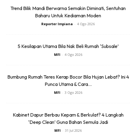
3. Sediakan kain perca (boleh guna kain jeans) dan
Trend Bilik Mandi Berwarna Semakin Diminati, Sentuhan
gunting di bahagian tengahnya.
Baharu Untuk Kediaman Moden
Reporter Impiana
-
4 Ogo 2026
5 Kesilapan Utama Bila Nak Beli Rumah ‘Subsale’
MFI
-
4 Ogo 2026
Bumbung Rumah Teres Kerap Bocor Bila Hujan Lebat? Ini 4
Punca Utama & Cara...
MFI
-
3 Ogo 2026
Kabinet Dapur Berbau Kepam & Berkulat? 4 Langkah
‘Deep Clean’ Guna Bahan Semula Jadi
4. Ambil anak pokok leraikan tanah yang melekat
pada akarnya.
MFI
-
31 Jul 2026