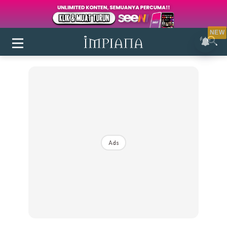
NEW
Ads
Login
|
Register
Buletin
Inspirasi
Bilik Air