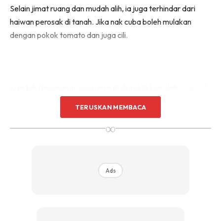
Selain jimat ruang dan mudah alih, ia juga terhindar dari
Sentuhan Midas penuh kemewahan dan elegant
untuk kediaman anda.
haiwan perosak di tanah. Jika nak cuba boleh mulakan
Rahsia dari IMPIANA, download sekarang di
dengan pokok tomato dan juga cili.
KLIK DI SEENI
Kaedah tanaman ini juga pernah dipraktikkan oleh
Puan CT
Hamisah Ahmad II.
Mempelajarinya daripada video di
TERUSKAN MEMBACA
YouTube
, ini langkah-langkah untuk tanam terbalik bagi
∞
yang mahu mencuba.
1. Sediakan botol mineral 1500ml dan anak pokok
sama ada tomato, atau cili.
Ads