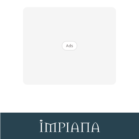
5. Letak batang anak pokok tadi di bahagian lubang
kain tadi. Tutup dengan stapler bahagian yang
digunting.
Ads