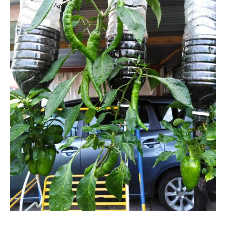
Ilham Impiana 360
Ilham Impiana Inspirasi Selebriti
Impiana TV
Casa Impiana
Impiana MakeOver
Lahar Dekor
Sembang Dekor
Sembang Laman
Tip Impiana
Tip Laman
Hub Ideaktiv