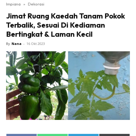
Impiana
»
Dekorasi
Bilik Tidur
Jimat Ruang Kaedah Tanam Pokok
Ruang Makan
Terbalik, Sesuai Di Kediaman
Ruang Tamu
Bertingkat & Laman Kecil
Direktori
Interior Design
By
Nana
-
16 Okt 2023
Landskap
DIY
Bilik Air
Bilik Tidur
Dapur
Ruang Makan
Make Over
Bilik Air
Bilik Tidur
Dapur