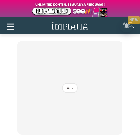
NEW
Ads
Login
|
Register
Buletin
Inspirasi
Bilik Air