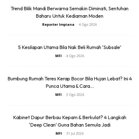
Wireless
Fan Rechargeable
RM74.06
RM58.4
RM80.5
RM101.47
Trend Bilik Mandi Berwarna Semakin Diminati, Sentuhan
Headphone
9 L...
Baharu Untuk Kediaman Moden
Bluetoo...
Buy Now
Buy Now
Reporter Impiana
-
4 Ogo 2026
1
/
5
❮
❯
5 Kesilapan Utama Bila Nak Beli Rumah ‘Subsale’
MFI
-
4 Ogo 2026
5. Menghilangkan bau kurang enak pada permaidani
Bau busuk pada permaidani yang disebabkan oleh
Bumbung Rumah Teres Kerap Bocor Bila Hujan Lebat? Ini 4
tumpahan air atau kesan muntah anak dapat dihilangkan
Punca Utama & Cara...
dengan menggunakan serbuk teh sahaja. Tabur serbuk teh
MFI
-
3 Ogo 2026
yang telah dikeringkan pada permaidani dan biarkan
selama 15-20 minit sebelum
vacuum
.
Kabinet Dapur Berbau Kepam & Berkulat? 4 Langkah
‘Deep Clean’ Guna Bahan Semula Jadi
Sentuhan Midas penuh kemewahan dan elegant
MFI
-
31 Jul 2026