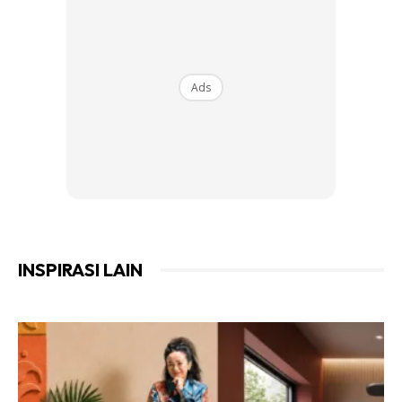
masalah anda. Caranya, letakkan sahaja beberapa uncang
teh ke dalam kabinet atau tempat yang berpotensi menjadi
tempat serangga.
Ads
4. Cegah peralatan dapur berkarat
Ads
INSPIRASI LAIN