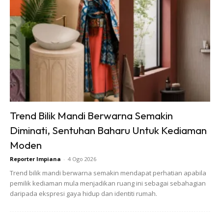
Uncang teh juga mampu mencegah karat pada peralatan
dapur. Ini kerana, kandungan tanin dalam teh dapat
mencegah besi daripada teroksida. Cara yang anda perlu
lakukan ialah gosok permukaan kuali atau periuk yang telah
dicuci dengan uncang teh yang masih lembap.
Anda mungkin berminat dengan
Trend Bilik Mandi Berwarna Semakin
Diminati, Sentuhan Baharu Untuk Kediaman
Moden
Reporter Impiana
-
4 Ogo 2026
Trend bilik mandi berwarna semakin mendapat perhatian apabila
pemilik kediaman mula menjadikan ruang ini sebagai sebahagian
SHOPEE MY
SHOPEE MY
daripada ekspresi gaya hidup dan identiti rumah.
Baseus BH1 Lite
Amgras Stroller
80H Playtime
Baby Portable Mini