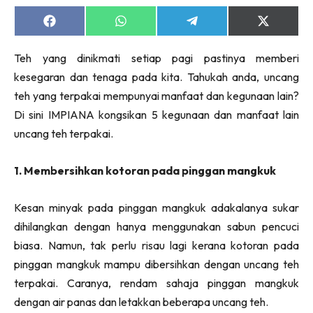
Ruang Makan
Share
Share
Share
Share
Ruang Tamu
on
on
on
on
Menarik Lagi
Facebook
WhatsApp
Telegram
X
Teh yang dinikmati setiap pagi pastinya memberi
(Twitter)
Casa Impiana
kesegaran dan tenaga pada kita. Tahukah anda, uncang
Impiana Makeover
teh yang terpakai mempunyai manfaat dan kegunaan lain?
Makeover Ruang Selebriti
Di sini IMPIANA kongsikan 5 kegunaan dan manfaat lain
Destinasi
uncang teh terpakai.
Hotel
Kafe
1. Membersihkan kotoran pada pinggan mangkuk
Hartanah
High Rise
Kesan minyak pada pinggan mangkuk adakalanya sukar
Landed
dihilangkan dengan hanya menggunakan sabun pencuci
Video
biasa. Namun, tak perlu risau lagi kerana kotoran pada
pinggan mangkuk mampu dibersihkan dengan uncang teh
Beli Di Mana
terpakai. Caranya, rendam sahaja pinggan mangkuk
Buat Sendiri
dengan air panas dan letakkan beberapa uncang teh.
Ilham Impiana