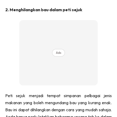
Ilham Impiana 360
2. Menghilangkan bau dalam peti sejuk
Ilham Impiana Inspirasi Selebriti
Impiana TV
Casa Impiana
Impiana MakeOver
Lahar Dekor
Sembang Dekor
Ads
Sembang Laman
Tip Impiana
Tip Laman
Hub Ideaktiv
Peti sejuk menjadi tempat simpanan pelbagai jenis
makanan yang boleh mengundang bau yang kurang enak.
Bau ini dapat dihilangkan dengan cara yang mudah sahaja.
Anda hanya perlu letakkan beberapa uncang teh ke dalam