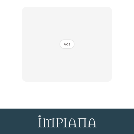
untuk kediaman anda.
Rahsia dari IMPIANA, download sekarang di
KLIK DI SEENI
Ads
Dapatkan tip dekorasi, perkongsian dan info menarik.
Free jer!
Dengan ini saya bersetuju dengan
Terma Penggunaan
dan
Polisi
Privasi