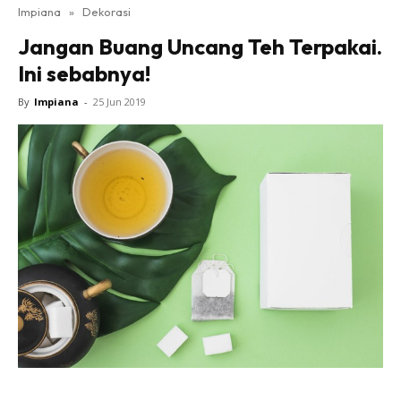
Impiana
»
Dekorasi
Bilik Tidur
Jangan Buang Uncang Teh Terpakai.
Ruang Makan
Ini sebabnya!
Ruang Tamu
Direktori
By
Impiana
-
25 Jun 2019
Interior Design
Landskap
DIY
Bilik Air
Bilik Tidur
Dapur
Ruang Makan
Make Over
Bilik Air
Bilik Tidur
Dapur