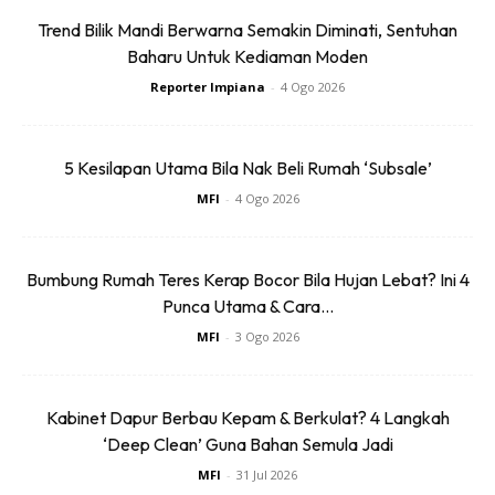
Trend Bilik Mandi Berwarna Semakin Diminati, Sentuhan
Baharu Untuk Kediaman Moden
Reporter Impiana
-
4 Ogo 2026
5 Kesilapan Utama Bila Nak Beli Rumah ‘Subsale’
MFI
-
4 Ogo 2026
Bumbung Rumah Teres Kerap Bocor Bila Hujan Lebat? Ini 4
Punca Utama & Cara...
Penulis ingin menyentuh tetang konsep hiasan dalaman
MFI
-
3 Ogo 2026
yang disediakan oleh pihak hotel kerana sebaik sahaja
melangkahkan kaki ke dalam bilik penginapan, penulis tidak
Kabinet Dapur Berbau Kepam & Berkulat? 4 Langkah
menoleh kepada susun atur perabot berikutan terleka
‘Deep Clean’ Guna Bahan Semula Jadi
dengan balkoninya yang luas serta pemandangan gunung-
MFI
-
31 Jul 2026
ganang yang amat memukau pandangan mata.