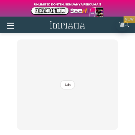
NEW
Ads
Login
|
Register
Buletin
Inspirasi
Bilik Air