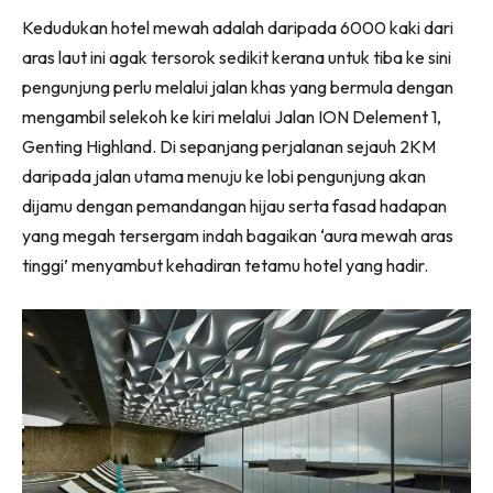
Ruang Makan
Facebook
WhatsApp
Telegram
X
Kedudukan hotel mewah adalah daripada 6000 kaki dari
(Twitter)
Ruang Tamu
aras laut ini agak tersorok sedikit kerana untuk tiba ke sini
Menarik Lagi
pengunjung perlu melalui jalan khas yang bermula dengan
Casa Impiana
mengambil selekoh ke kiri melalui Jalan ION Delement 1,
Impiana Makeover
Genting Highland. Di sepanjang perjalanan sejauh 2KM
Makeover Ruang Selebriti
daripada jalan utama menuju ke lobi pengunjung akan
Destinasi
dijamu dengan pemandangan hijau serta fasad hadapan
Hotel
yang megah tersergam indah bagaikan ‘aura mewah aras
Kafe
tinggi’ menyambut kehadiran tetamu hotel yang hadir.
Hartanah
High Rise
Landed
Video
Beli Di Mana
Buat Sendiri
Ilham Impiana