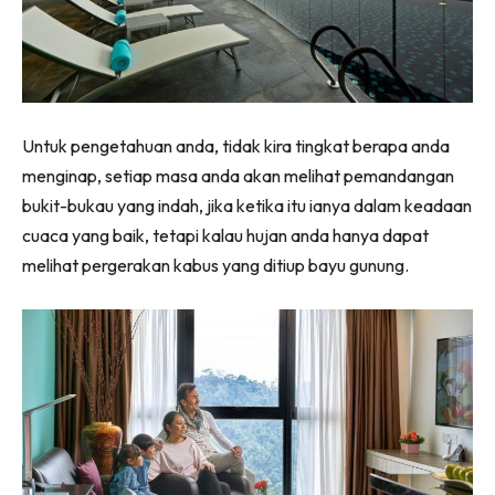
Ilham Impiana 360
Ilham Impiana Inspirasi Selebriti
Impiana TV
Casa Impiana
Impiana MakeOver
Untuk pengetahuan anda, tidak kira tingkat berapa anda
Lahar Dekor
menginap, setiap masa anda akan melihat pemandangan
bukit-bukau yang indah, jika ketika itu ianya dalam keadaan
Sembang Dekor
cuaca yang baik, tetapi kalau hujan anda hanya dapat
Sembang Laman
melihat pergerakan kabus yang ditiup bayu gunung.
Tip Impiana
Tip Laman
Hub Ideaktiv