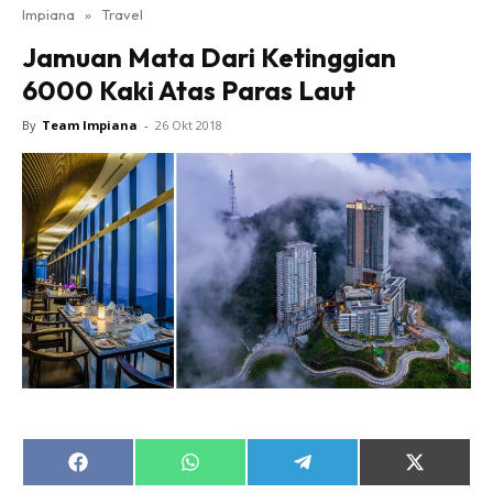
Impiana
»
Travel
Bilik Tidur
Jamuan Mata Dari Ketinggian
Ruang Makan
6000 Kaki Atas Paras Laut
Ruang Tamu
Direktori
By
Team Impiana
-
26 Okt 2018
Interior Design
Landskap
DIY
Bilik Air
Bilik Tidur
Dapur
Ruang Makan
Make Over
Bilik Air
Bilik Tidur
Share
Share
Share
Share
Dapur
on
on
on
on