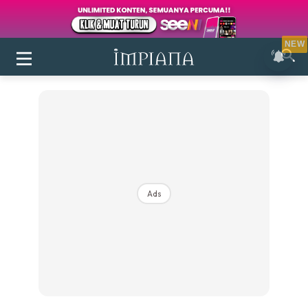
NEW
Ads
Login
|
Register
Buletin
Inspirasi
Bilik Air