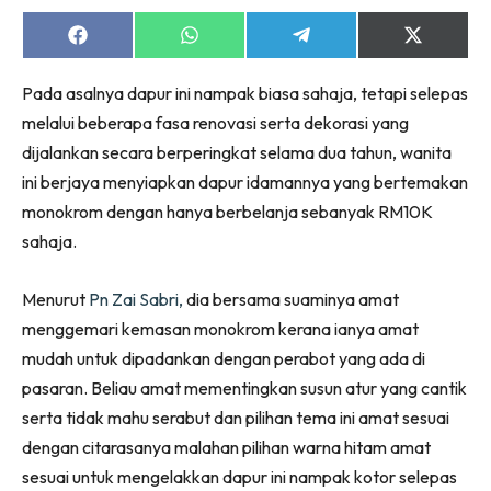
Ruang Makan
Ruang Tamu
Share
Share
Share
Share
on
on
on
on
Menarik Lagi
Facebook
WhatsApp
Telegram
X
Pada asalnya dapur ini nampak biasa sahaja, tetapi selepas
(Twitter)
Casa Impiana
melalui beberapa fasa renovasi serta dekorasi yang
Impiana Makeover
dijalankan secara berperingkat selama dua tahun, wanita
Makeover Ruang Selebriti
ini berjaya menyiapkan dapur idamannya yang bertemakan
Destinasi
monokrom dengan hanya berbelanja sebanyak RM10K
Hotel
sahaja.
Kafe
Hartanah
Menurut
Pn Zai Sabri,
dia bersama suaminya amat
High Rise
menggemari kemasan monokrom kerana ianya amat
Landed
mudah untuk dipadankan dengan perabot yang ada di
Video
pasaran. Beliau amat mementingkan susun atur yang cantik
Beli Di Mana
serta tidak mahu serabut dan pilihan tema ini amat sesuai
Buat Sendiri
dengan citarasanya malahan pilihan warna hitam amat
sesuai untuk mengelakkan dapur ini nampak kotor selepas
Ilham Impiana