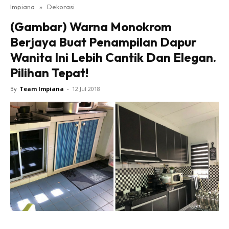
Impiana
»
Dekorasi
Bilik Tidur
(Gambar) Warna Monokrom
Ruang Makan
Berjaya Buat Penampilan Dapur
Ruang Tamu
Wanita Ini Lebih Cantik Dan Elegan.
Direktori
Pilihan Tepat!
Interior Design
Landskap
By
Team Impiana
-
12 Jul 2018
DIY
Bilik Air
Bilik Tidur
Dapur
Ruang Makan
Make Over
Bilik Air
Bilik Tidur
Dapur