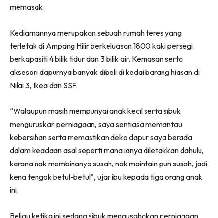
memasak.
Ilham Impiana 360
Ilham Impiana Inspirasi Selebriti
Kediamannya merupakan sebuah rumah teres yang
Impiana TV
terletak di Ampang Hilir berkeluasan 1800 kaki persegi
Casa Impiana
berkapasiti 4 bilik tidur dan 3 bilik air. Kemasan serta
Impiana MakeOver
aksesori dapurnya banyak dibeli di kedai barang hiasan di
Lahar Dekor
Nilai 3, Ikea dan SSF.
Sembang Dekor
Sembang Laman
“Walaupun masih mempunyai anak kecil serta sibuk
Tip Impiana
menguruskan perniagaan, saya sentiasa memantau
Tip Laman
kebersihan serta memastikan deko dapur saya berada
dalam keadaan asal seperti mana ianya diletakkan dahulu,
kerana nak membinanya susah, nak maintain pun susah, jadi
Hub Ideaktiv
kena tengok betul-betul”, ujar ibu kepada tiga orang anak
ini.
Beliau ketika ini sedang sibuk mengusahakan perniagaan