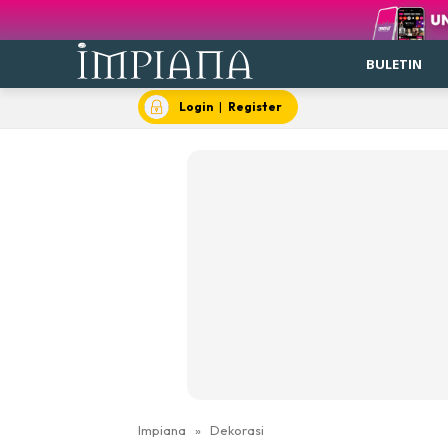
BULETIN
Login
|
Register
Impiana
»
Dekorasi