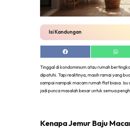
Bil
Da
Ru
Make O
Isi Kandungan
Bil
Bil
Share
Share
Da
on
on
Ru
Facebook
Whats
Tinggal di kondominium atau rumah bertingka
Ru
dipatuhi. Tapi realitinya, masih ramai yang b
Menarik
sampai nampak macam rumah flat biasa. Isu 
Ca
jadi punca masalah besar untuk semua pengh
Im
Ma
De
Kenapa Jemur Baju Macam 