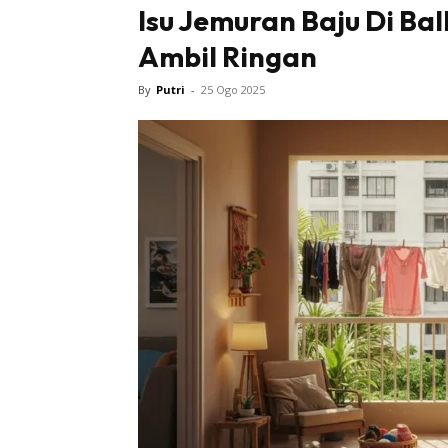
Isu Jemuran Baju Di Ba
Ambil Ringan
By
Putri
-
25 Ogo 2025
Buletin
Inspiras
Bil
Bil
Ru
Ru
Direkto
In
La
DIY
Bil