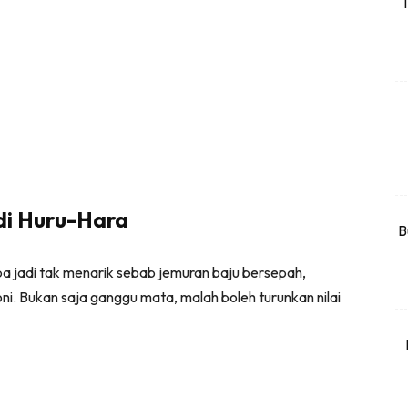
T
rtanah
High Rise
Landed
li Di Mana
at Sendiri
ham Impiana
Ilham Impiana 360
i Huru-Hara
Ilham Impiana Inspirasi Selebriti
B
piana TV
a jadi tak menarik sebab jemuran baju bersepah,
Casa Impiana
ni. Bukan saja ganggu mata, malah boleh turunkan nilai
Impiana MakeOver
har Dekor
mbang Dekor
mbang Laman