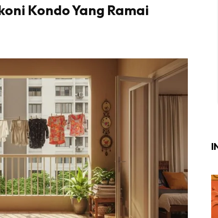
lkoni Kondo Yang Ramai
Login
|
Register
i
ik Air
ik Tidur
ang Makan
ang Tamu
I
ri
terior Design
ndskap
ik Air