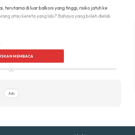
p Impiana
terutama di luar balkoni yang tinggi, risiko jatuh ke
p Laman
rang atau kereta yang lalu? Bahaya yang boleh dielak
Hub Ideaktiv
a
USKAN MEMBACA
k pengurusan ada hak untuk kawal cara penghuni guna
∞
kaian. Kalau melanggar, bukan setakat kena tegur,
uhan Midas penuh kemewahan dan elegant untuk ked
nda.
Rahsia dari IMPIANA, download sekarang di
Ads
KLIK DI SEENI
Ads