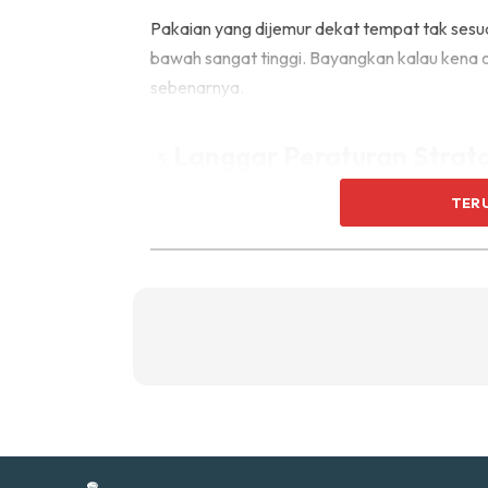
Ti
Pakaian yang dijemur dekat tempat tak sesuai, 
Ti
bawah sangat tinggi. Bayangkan kalau kena o
sebenarnya.
Langgar Peraturan Strat
TER
Di bawah Akta Pengurusan Strata 2013, piha
ruang luar kediaman, termasuk penyidaian pa
Sent
boleh dikenakan tindakan.
a