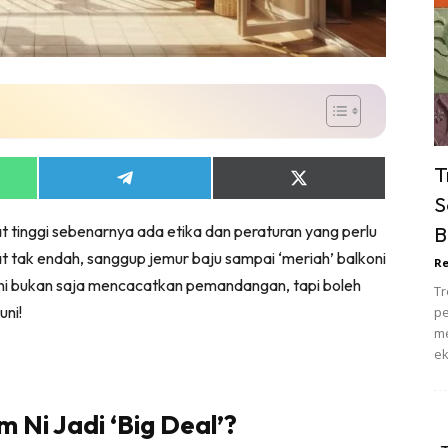
ik Tidur
pur
ang Makan
ver
ik Air
ik Tidur
T
Share
Share
pur
on
on
S
ang Makan
App
Telegram
X
t tinggi sebenarnya ada etika dan peraturan yang perlu
B
(Twitter)
ang Tamu
uat tak endah, sanggup jemur baju sampai ‘meriah’ balkoni
Re
 Lagi
ni bukan saja mencacatkan pemandangan, tapi boleh
Tr
sa Impiana
uni!
pe
piana Makeover
me
ek
keover Ruang Selebriti
stinasi
Hotel
Ni Jadi ‘Big Deal’?
Kafe