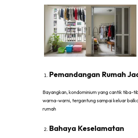
Ha
Video
Be
Bu
Il
Pemandangan Rumah Jad
Im
Bayangkan, kondominium yang cantik tiba-tib
warna-warni, tergantung sampai keluar balko
rumah
La
Se
Bahaya Keselamatan
Se