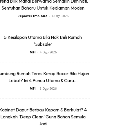
rend Bilik Mandi Berwarna Semakin Diminati,
Sentuhan Baharu Untuk Kediaman Moden
Reporter Impiana
-
4 Ogo 2026
5 Kesilapan Utama Bila Nak Beli Rumah
‘Subsale’
MFI
-
4 Ogo 2026
umbung Rumah Teres Kerap Bocor Bila Hujan
Lebat? Ini 4 Punca Utama & Cara...
MFI
-
3 Ogo 2026
Kabinet Dapur Berbau Kepam & Berkulat? 4
Langkah ‘Deep Clean’ Guna Bahan Semula
Jadi