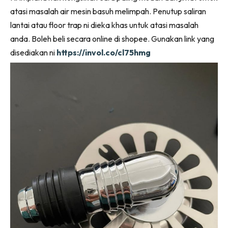
Ilham Impiana 360
atasi masalah air mesin basuh melimpah. Penutup saliran
Ilham Impiana Inspirasi Selebriti
lantai atau floor trap ni dieka khas untuk atasi masalah
Impiana TV
anda. Boleh beli secara online di shopee. Gunakan link yang
Casa Impiana
disediakan ni
https://invol.co/cl75hmg
Impiana MakeOver
Lahar Dekor
Sembang Dekor
Sembang Laman
Tip Impiana
Tip Laman
Hub Ideaktiv