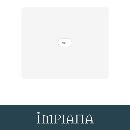
Wireputus.blogspot.com
berkongsi cara-cara mudah dan
jimat untuk anda lakukan sendiri. Tak susah pun.
Ads
Ads
1. Tutup saliran air ke mesin basuh dan bekalan elektrik.