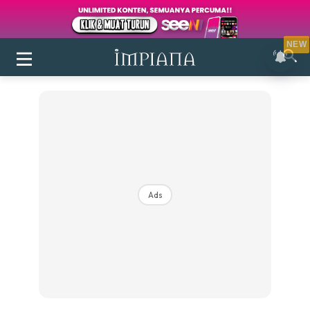
NEW
Ads
Login
|
Register
Buletin
Inspirasi
Bilik Air