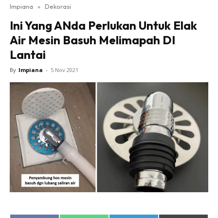
Impiana
»
Dekorasi
Bilik Tidur
Ini Yang ANda Perlukan Untuk Elak
Ruang Makan
Air Mesin Basuh Melimapah DI
Ruang Tamu
Lantai
Direktori
Interior Design
By
Impiana
-
5 Nov 2021
Landskap
DIY
Bilik Air
Bilik Tidur
Dapur
Ruang Makan
Make Over
Bilik Air
Bilik Tidur
Dapur