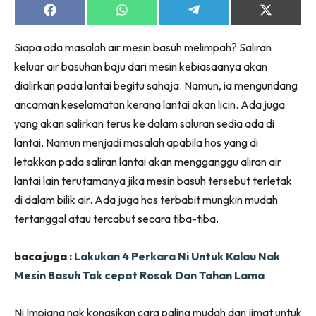
Ruang Makan
Share
Share
Share
Share
on
on
on
on
Ruang Tamu
Facebook
WhatsApp
Telegram
X
Menarik Lagi
Siapa ada masalah air mesin basuh melimpah? Saliran
(Twitter)
Casa Impiana
keluar air basuhan baju dari mesin kebiasaanya akan
dialirkan pada lantai begitu sahaja. Namun, ia mengundang
Impiana Makeover
ancaman keselamatan kerana lantai akan licin. Ada juga
Makeover Ruang Selebriti
yang akan salirkan terus ke dalam saluran sedia ada di
Destinasi
lantai. Namun menjadi masalah apabila hos yang di
Hotel
letakkan pada saliran lantai akan mengganggu aliran air
Kafe
lantai lain terutamanya jika mesin basuh tersebut terletak
Hartanah
di dalam bilik air. Ada juga hos terbabit mungkin mudah
High Rise
tertanggal atau tercabut secara tiba-tiba.
Landed
Video
baca juga :
Lakukan 4 Perkara Ni Untuk Kalau Nak
Beli Di Mana
Mesin Basuh Tak cepat Rosak Dan Tahan Lama
Buat Sendiri
Ilham Impiana
Ni Impiana nak kongsikan cara paling mudah dan jimat untuk