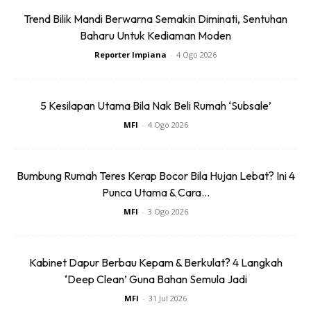
pada mesin basuh yang dah berusia. Tapi tak mustahil juga
Trend Bilik Mandi Berwarna Semakin Diminati, Sentuhan
bagi yang baru. Walaupun dah bukak tap air maksimum, air
Baharu Untuk Kediaman Moden
yang masuk ke dalam mesin basuh masih perlahan. Kalau
Reporter Impiana
-
4 Ogo 2026
dah perlahan, lambat penuh dan lambat lah selesai
mencuci. Apa yang perlu anda lakukan?
5 Kesilapan Utama Bila Nak Beli Rumah ‘Subsale’
MFI
-
4 Ogo 2026
Bumbung Rumah Teres Kerap Bocor Bila Hujan Lebat? Ini 4
Punca Utama & Cara...
MFI
-
3 Ogo 2026
Kabinet Dapur Berbau Kepam & Berkulat? 4 Langkah
‘Deep Clean’ Guna Bahan Semula Jadi
MFI
-
31 Jul 2026