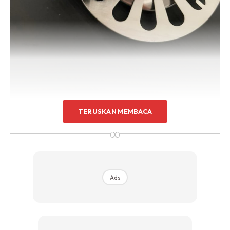
Sentuhan Midas penuh kemewahan dan elegant
untuk kediaman anda.
Rahsia dari IMPIANA, download sekarang di
KLIK DI SEENI
TERUSKAN MEMBACA
∞
Ads