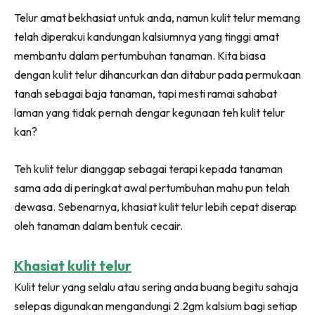
Ruang Makan
Facebook
WhatsApp
Telegram
X
Telur amat bekhasiat untuk anda, namun kulit telur memang
(Twitter)
Ruang Tamu
telah diperakui kandungan kalsiumnya yang tinggi amat
Menarik Lagi
membantu dalam pertumbuhan tanaman. Kita biasa
Casa Impiana
dengan kulit telur dihancurkan dan ditabur pada permukaan
Impiana Makeover
tanah sebagai baja tanaman, tapi mesti ramai sahabat
Makeover Ruang Selebriti
laman yang tidak pernah dengar kegunaan teh kulit telur
Destinasi
kan?
Hotel
Kafe
Teh kulit telur dianggap sebagai terapi kepada tanaman
Hartanah
sama ada di peringkat awal pertumbuhan mahu pun telah
High Rise
dewasa. Sebenarnya, khasiat kulit telur lebih cepat diserap
oleh tanaman dalam bentuk cecair.
Landed
Video
Khasiat kulit telur
Beli Di Mana
Buat Sendiri
Kulit telur yang selalu atau sering anda buang begitu sahaja
selepas digunakan mengandungi 2.2gm kalsium bagi setiap
Ilham Impiana