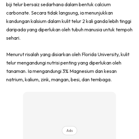
biji telur bersaiz sedarhana dalam bentuk calcium
Ilham Impiana 360
carbonate. Secara tidak langsung, ia menunjukkan
Ilham Impiana Inspirasi Selebriti
kandungan kalsium dalam kulit telur 2 kali ganda lebih tinggi
Impiana TV
daripada yang diperlukan oleh tubuh manusia untuk tempoh
Casa Impiana
sehari.
Impiana MakeOver
Lahar Dekor
Menurut risalah yang disiarkan oleh Florida University, kulit
Sembang Dekor
telur mengandungi nutrisi penting yang diperlukan oleh
Sembang Laman
tanaman. Ia mengandungi 3% Magnesium dan kesan
Tip Impiana
natrium, kalium, zink, mangan, besi, dan tembaga.
Tip Laman
Hub Ideaktiv
Ads