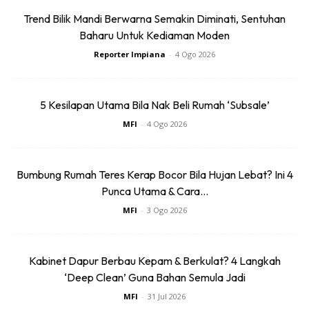
Cara guna:
Trend Bilik Mandi Berwarna Semakin Diminati, Sentuhan
Baharu Untuk Kediaman Moden
Siram terus air rebusan atau teh kulit telur pada pangkal
tanaman. Lakukan aktiviti ini sekurang-kurangnya dua
Reporter Impiana
-
4 Ogo 2026
minggu sekali.
5 Kesilapan Utama Bila Nak Beli Rumah ‘Subsale’
MFI
-
4 Ogo 2026
Bumbung Rumah Teres Kerap Bocor Bila Hujan Lebat? Ini 4
Ads
Punca Utama & Cara...
MFI
-
3 Ogo 2026
Kabinet Dapur Berbau Kepam & Berkulat? 4 Langkah
‘Deep Clean’ Guna Bahan Semula Jadi
MFI
-
31 Jul 2026