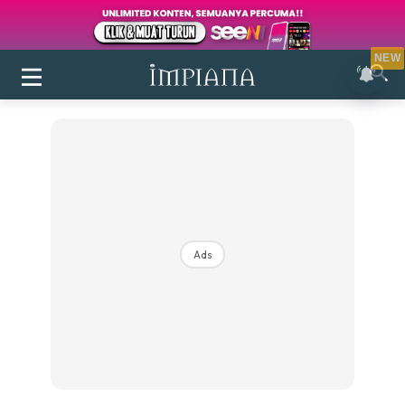
NEW
Ads
Login
|
Register
Buletin
Inspirasi
Bilik Air