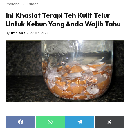
Impiana
»
Laman
Bilik Tidur
Ini Khasiat Terapi Teh Kulit Telur
Ruang Makan
Untuk Kebun Yang Anda Wajib Tahu
Ruang Tamu
Direktori
By
Impiana
-
27 Mei 2022
Interior Design
Landskap
DIY
Bilik Air
Bilik Tidur
Dapur
Ruang Makan
Make Over
Bilik Air
Bilik Tidur
Share
Share
Share
Share
Dapur
on
on
on
on