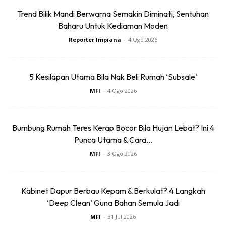
Trend Bilik Mandi Berwarna Semakin Diminati, Sentuhan
Baharu Untuk Kediaman Moden
Pelancaran menu baharu ini mencerminkan usaha IKEA
Reporter Impiana
-
4 Ogo 2026
Malaysia untuk menawarkan makanan yang sihat, lestari
dan berpatutan kepada orang ramai, selain
5 Kesilapan Utama Bila Nak Beli Rumah ‘Subsale’
membangkitkan selera mereka dengan suntikan ciri
kelainan. Oleh sebab makanan merupakan keperluan kita
MFI
-
4 Ogo 2026
semua, kita harus lebih peka terhadap pilihan makanan kita
bagi melindungi alam sekitar. Kini, anda dapat mengorak
Bumbung Rumah Teres Kerap Bocor Bila Hujan Lebat? Ini 4
langkah ke arah bumi yang lebih hijau secara mudah dengan
Punca Utama & Cara...
memilih makanan berasaskan tumbuhan yang lazat,
MFI
-
3 Ogo 2026
berpatutan, lagi berkhasiat!
Kabinet Dapur Berbau Kepam & Berkulat? 4 Langkah
‘Deep Clean’ Guna Bahan Semula Jadi
MFI
-
31 Jul 2026