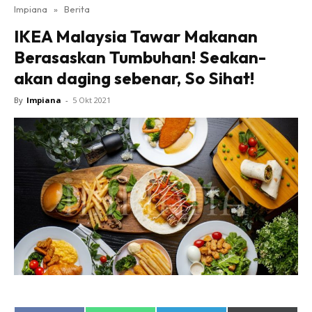
Impiana
»
Berita
Bilik Tidur
IKEA Malaysia Tawar Makanan
Ruang Makan
Berasaskan Tumbuhan! Seakan-
Ruang Tamu
akan daging sebenar, So Sihat!
Direktori
Interior Design
By
Impiana
-
5 Okt 2021
Landskap
DIY
Bilik Air
Bilik Tidur
Dapur
Ruang Makan
Make Over
Bilik Air
Bilik Tidur
Dapur