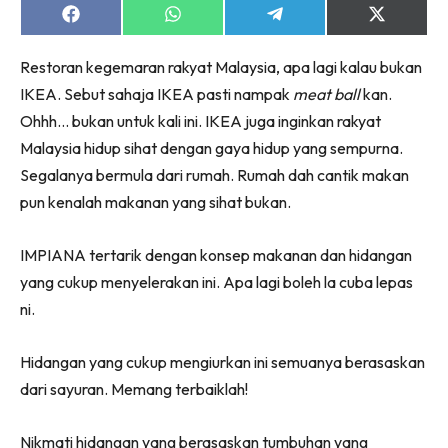
Ruang Makan
Share
Share
Share
Share
on
on
on
on
Ruang Tamu
Facebook
WhatsApp
Telegram
X
Menarik Lagi
Restoran kegemaran rakyat Malaysia, apa lagi kalau bukan
(Twitter)
Casa Impiana
IKEA. Sebut sahaja IKEA pasti nampak
meat ball
kan.
Ohhh… bukan untuk kali ini. IKEA juga inginkan rakyat
Impiana Makeover
Malaysia hidup sihat dengan gaya hidup yang sempurna.
Makeover Ruang Selebriti
Segalanya bermula dari rumah. Rumah dah cantik makan
Destinasi
pun kenalah makanan yang sihat bukan.
Hotel
Kafe
IMPIANA tertarik dengan konsep makanan dan hidangan
Hartanah
yang cukup menyelerakan ini. Apa lagi boleh la cuba lepas
High Rise
ni.
Landed
Video
Hidangan yang cukup mengiurkan ini semuanya berasaskan
Beli Di Mana
dari sayuran. Memang terbaiklah!
Buat Sendiri
Ilham Impiana
Nikmati hidangan yang berasaskan tumbuhan yang