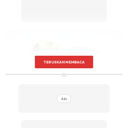
Sentuhan Midas penuh kemewahan dan elegant
untuk kediaman anda.
Rahsia dari IMPIANA, download sekarang di
KLIK DI SEENI
TERUSKAN MEMBACA
∞
Ads