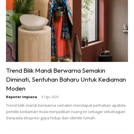
Dengan harga berpatutan daripada RM4.90 – RM12.90,
rangkaian makanan berasaskan tumbuhan ini boleh didapati
di semua Restoran IKEA Malaysia. Hidangan-hidangan
lazat ini boleh dinikmati melalui makan di restoran, bawa
pulang, atau Perkhidmatan Pesan & Ambil IKEA Food.
Trend Bilik Mandi Berwarna Semakin
Diminati, Sentuhan Baharu Untuk Kediaman
Moden
Reporter Impiana
-
4 Ogo 2026
Trend bilik mandi berwarna semakin mendapat perhatian apabila
Ads
pemilik kediaman mula menjadikan ruang ini sebagai sebahagian
daripada ekspresi gaya hidup dan identiti rumah.