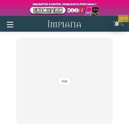
NEW
Ads
Login
|
Register
Buletin
Inspirasi
Bilik Air