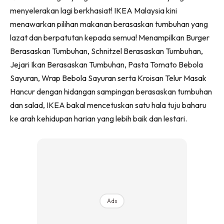
Ilham Impiana 360
menyelerakan lagi berkhasiat! IKEA Malaysia kini
Ilham Impiana Inspirasi Selebriti
menawarkan pilihan makanan berasaskan tumbuhan yang
Impiana TV
lazat dan berpatutan kepada semua! Menampilkan Burger
Casa Impiana
Berasaskan Tumbuhan, Schnitzel Berasaskan Tumbuhan,
Jejari Ikan Berasaskan Tumbuhan, Pasta Tomato Bebola
Impiana MakeOver
Sayuran, Wrap Bebola Sayuran serta Kroisan Telur Masak
Lahar Dekor
Hancur dengan hidangan sampingan berasaskan tumbuhan
Sembang Dekor
dan salad, IKEA bakal mencetuskan satu hala tuju baharu
Sembang Laman
ke arah kehidupan harian yang lebih baik dan lestari.
Tip Impiana
Tip Laman
Hub Ideaktiv
Ads