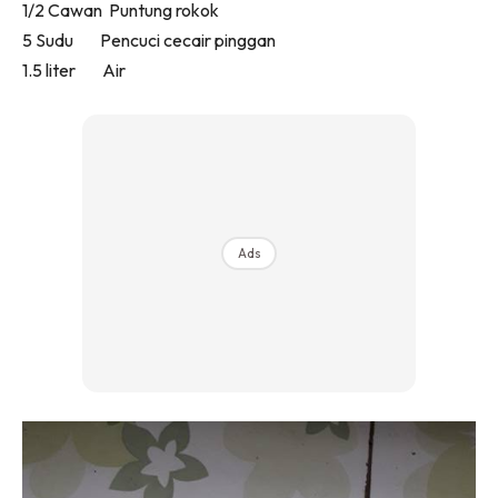
1/2 Cawan Puntung rokok
Ilham Impiana 360
5 Sudu Pencuci cecair pinggan
Ilham Impiana Inspirasi Selebriti
1.5 liter Air
Impiana TV
Casa Impiana
Impiana MakeOver
Lahar Dekor
Sembang Dekor
Sembang Laman
Ads
Tip Impiana
Tip Laman
Hub Ideaktiv