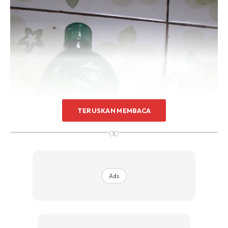
Sentuhan Midas penuh kemewahan dan elegant
untuk kediaman anda.
Rahsia dari IMPIANA, download sekarang di
KLIK DI SEENI
TERUSKAN MEMBACA
∞
Ads