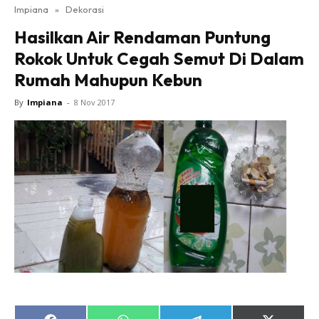
Impiana
»
Dekorasi
Bilik Tidur
Hasilkan Air Rendaman Puntung
Ruang Makan
Rokok Untuk Cegah Semut Di Dalam
Ruang Tamu
Rumah Mahupun Kebun
Direktori
Interior Design
By
Impiana
-
8 Nov 2017
Landskap
DIY
Bilik Air
Bilik Tidur
Dapur
Ruang Makan
Make Over
Bilik Air
Bilik Tidur
Dapur