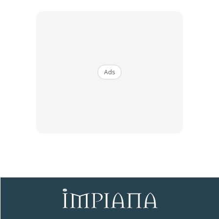
2. Sariang air rendaman puntung rokok dan bawang putih
tadi
Ads
3. Campurkan air yang telah disaring tadi bersama 5 sudu
sabun cecair pencuci pinggan dan boleh di pakai terus di
dalam rumah dan pada tanaman.
Anda mungkin berminat dengan