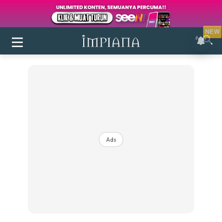
NEW
Ads
Login
|
Register
Buletin
Inspirasi
Bilik Air