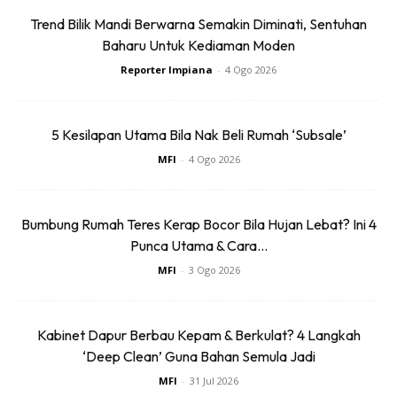
Trend Bilik Mandi Berwarna Semakin Diminati, Sentuhan
Baharu Untuk Kediaman Moden
Reporter Impiana
-
4 Ogo 2026
5 Kesilapan Utama Bila Nak Beli Rumah ‘Subsale’
MFI
-
4 Ogo 2026
Bumbung Rumah Teres Kerap Bocor Bila Hujan Lebat? Ini 4
Punca Utama & Cara...
MFI
-
3 Ogo 2026
Ads
Kabinet Dapur Berbau Kepam & Berkulat? 4 Langkah
‘Deep Clean’ Guna Bahan Semula Jadi
MFI
-
31 Jul 2026