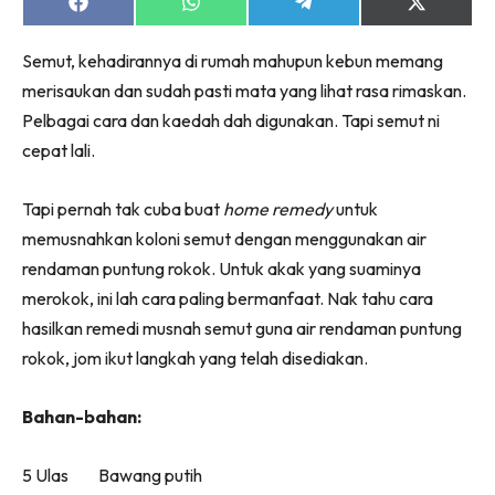
Ruang Makan
Share
Share
Share
Share
on
on
on
on
Ruang Tamu
Facebook
WhatsApp
Telegram
X
Semut, kehadirannya di rumah mahupun kebun memang
(Twitter)
Menarik Lagi
merisaukan dan sudah pasti mata yang lihat rasa rimaskan.
Casa Impiana
Pelbagai cara dan kaedah dah digunakan. Tapi semut ni
Impiana Makeover
cepat lali.
Makeover Ruang Selebriti
Destinasi
Tapi pernah tak cuba buat
home remedy
untuk
Hotel
memusnahkan koloni semut dengan menggunakan air
Kafe
rendaman puntung rokok. Untuk akak yang suaminya
Hartanah
merokok, ini lah cara paling bermanfaat. Nak tahu cara
High Rise
hasilkan remedi musnah semut guna air rendaman puntung
Landed
rokok, jom ikut langkah yang telah disediakan.
Video
Bahan-bahan:
Beli Di Mana
Buat Sendiri
5 Ulas Bawang putih
Ilham Impiana