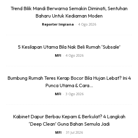
Trend Bilik Mandi Berwarna Semakin Diminati, Sentuhan
Baharu Untuk Kediaman Moden
Reporter Impiana
-
4 Ogo 2026
5 Kesilapan Utama Bila Nak Beli Rumah ‘Subsale’
MFI
-
4 Ogo 2026
Bumbung Rumah Teres Kerap Bocor Bila Hujan Lebat? Ini 4
Punca Utama & Cara...
MFI
-
3 Ogo 2026
4. Sediakan 4 keping bentuk 3 segi yang telah siap dipotong
untuk membentuk satu piramid
Kabinet Dapur Berbau Kepam & Berkulat? 4 Langkah
‘Deep Clean’ Guna Bahan Semula Jadi
MFI
-
31 Jul 2026