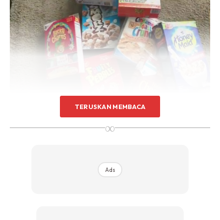
Sentuhan Midas penuh kemewahan dan elegant
untuk kediaman anda.
Rahsia dari IMPIANA, download sekarang di
KLIK DI SEENI
TERUSKAN MEMBACA
2. Buka kotak tersebut
∞
Ads