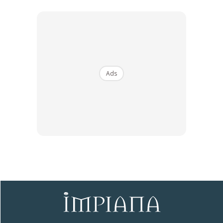
Ads
5. Lekat setiap sisi yang pendek dari bahagian luar dengan
menggunakan pita pelekat