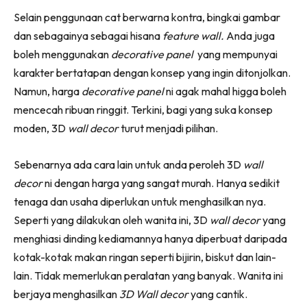
Ruang Makan
Facebook
WhatsApp
Telegram
X
Selain penggunaan cat berwarna kontra, bingkai gambar
(Twitter)
Ruang Tamu
dan sebagainya sebagai hisana
feature wall.
Anda juga
Menarik Lagi
boleh menggunakan
decorative panel
yang mempunyai
Casa Impiana
karakter bertatapan dengan konsep yang ingin ditonjolkan.
Impiana Makeover
Namun, harga
decorative panel
ni agak mahal higga boleh
Makeover Ruang Selebriti
mencecah ribuan ringgit. Terkini, bagi yang suka konsep
Destinasi
moden, 3D
wall decor
turut menjadi pilihan.
Hotel
Kafe
Sebenarnya ada cara lain untuk anda peroleh 3D
wall
Hartanah
decor
ni dengan harga yang sangat murah. Hanya sedikit
High Rise
tenaga dan usaha diperlukan untuk menghasilkan nya.
Seperti yang dilakukan oleh wanita ini, 3D
wall decor
yang
Landed
menghiasi dinding kediamannya hanya diperbuat daripada
Video
kotak-kotak makan ringan seperti bijirin, biskut dan lain-
Beli Di Mana
lain. Tidak memerlukan peralatan yang banyak. Wanita ini
Buat Sendiri
berjaya menghasilkan
3D Wall decor
yang cantik.
Ilham Impiana