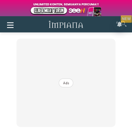
NEW
Ads
Login
|
Register
Buletin
Inspirasi
Bilik Air