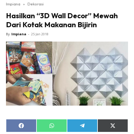
Impiana
»
Dekorasi
Bilik Tidur
Hasilkan “3D Wall Decor” Mewah
Ruang Makan
Dari Kotak Makanan Bijirin
Ruang Tamu
Direktori
By
Impiana
-
25 Jan 2018
Interior Design
Landskap
DIY
Bilik Air
Bilik Tidur
Dapur
Ruang Makan
Make Over
Bilik Air
Bilik Tidur
Share
Share
Share
Share
Dapur
on
on
on
on