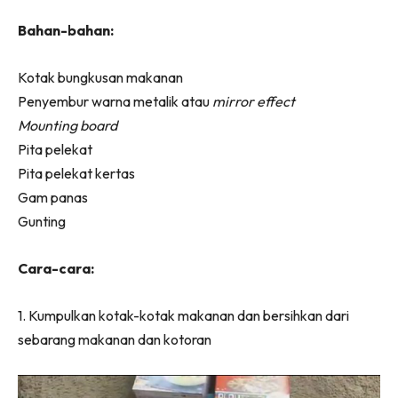
Ilham Impiana 360
Bahan-bahan:
Ilham Impiana Inspirasi Selebriti
Impiana TV
Kotak bungkusan makanan
Casa Impiana
Penyembur warna metalik atau
mirror effect
Impiana MakeOver
Mounting board
Lahar Dekor
Pita pelekat
Sembang Dekor
Pita pelekat kertas
Sembang Laman
Gam panas
Tip Impiana
Gunting
Tip Laman
Cara-cara:
1. Kumpulkan kotak-kotak makanan dan bersihkan dari
Hub Ideaktiv
sebarang makanan dan kotoran