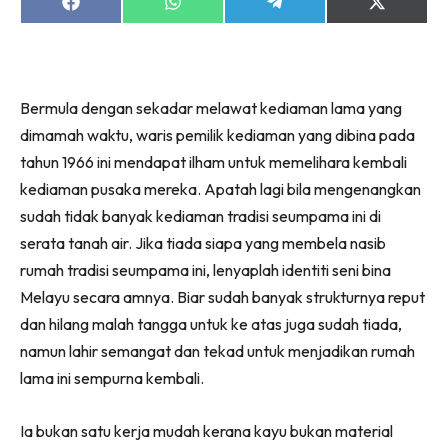
Ruang Makan
Share
Share
Share
Share
on
on
on
on
Ruang Tamu
Facebook
WhatsApp
Telegram
X
(Twitter)
Menarik Lagi
Casa Impiana
Bermula dengan sekadar melawat kediaman lama yang
Impiana Makeover
dimamah waktu, waris pemilik kediaman yang dibina pada
Makeover Ruang Selebriti
tahun 1966 ini mendapat ilham untuk memelihara kembali
Destinasi
kediaman pusaka mereka. Apatah lagi bila mengenangkan
Hotel
sudah tidak banyak kediaman tradisi seumpama ini di
Kafe
serata tanah air. Jika tiada siapa yang membela nasib
Hartanah
rumah tradisi seumpama ini, lenyaplah identiti seni bina
High Rise
Melayu secara amnya. Biar sudah banyak strukturnya reput
Landed
dan hilang malah tangga untuk ke atas juga sudah tiada,
Video
namun lahir semangat dan tekad untuk menjadikan rumah
lama ini sempurna kembali.
Beli Di Mana
Buat Sendiri
Ia bukan satu kerja mudah kerana kayu bukan material
Ilham Impiana