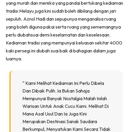
yang murah dan mereka yang pandai bertukang kediaman
Ilham Impiana 360
tradisi Melayu juga kini sudah boleh dibilang dengan jari
Ilham Impiana Inspirasi Selebriti
sepuluh. Aznol Hadi dan sepupunya menganalisa ruang
Impiana TV
yang boleh diguna pakai serta ruang yang sememangnya
Casa Impiana
perlu diubahsuai demi keselamatan dan keselesaan.
Impiana MakeOver
Kediaman tradisi yang mempunyai keluasan sekitar 4000
Lahar Dekor
kaki persegi ini diubah suai baik di bahagian dalam juga
Sembang Dekor
luarnya.
Sembang Laman
Tip Impiana
Tip Laman
“ Kami Melihat Kediaman Ini Perlu Dibela
Dan Dibaik Pulih. Ia Bukan Sahaja
Mempunyai Banyak Nostalgia Malah Inilah
Hub Ideaktiv
Warisan Untuk Anak Cucu Kami. Melihat Di
Mana Asal Usul Dan Ia Juga Kini
Merupakan Destinasi Sanak Saudara
Berkumpul, Menyatukan Kami Secara Tidak