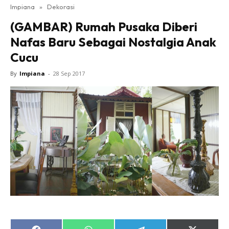
Impiana
»
Dekorasi
Bilik Tidur
(GAMBAR) Rumah Pusaka Diberi
Ruang Makan
Nafas Baru Sebagai Nostalgia Anak
Ruang Tamu
Cucu
Direktori
Interior Design
By
Impiana
-
28 Sep 2017
Landskap
DIY
Bilik Air
Bilik Tidur
Dapur
Ruang Makan
Make Over
Bilik Air
Bilik Tidur
Dapur