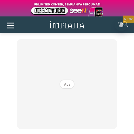
NEW
Ads
Login
|
Register
Buletin
Inspirasi
Bilik Air