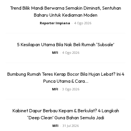
Satu Cabaran Bagi Saya Untuk Mereka
Trend Bilik Mandi Berwarna Semakin Diminati, Sentuhan
Bentuk Kembali Suasana Dalaman Agar
Baharu Untuk Kediaman Moden
Tampil Lebih Kontemporari, Selesa Dan
Reporter Impiana
-
4 Ogo 2026
Nyaman. Maklum Sahajalah Dalam Kita
Memelihara Yang Lama, Tidak Salah Kalau
Kita Menyajikan Sesuatu Yang Baru,” Ujar
5 Kesilapan Utama Bila Nak Beli Rumah ‘Subsale’
Aznol Hadi.
MFI
-
4 Ogo 2026
Bumbung Rumah Teres Kerap Bocor Bila Hujan Lebat? Ini 4
Punca Utama & Cara...
MFI
-
3 Ogo 2026
Kabinet Dapur Berbau Kepam & Berkulat? 4 Langkah
‘Deep Clean’ Guna Bahan Semula Jadi
MFI
-
31 Jul 2026