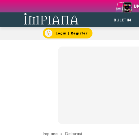
BULETIN
Login
|
Register
Impiana
»
Dekorasi