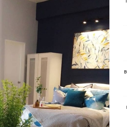
T
rtanah
High Rise
Landed
li Di Mana
at Sendiri
ham Impiana
Ilham Impiana 360
Ilham Impiana Inspirasi Selebriti
B
piana TV
Casa Impiana
Impiana MakeOver
har Dekor
mbang Dekor
mbang Laman