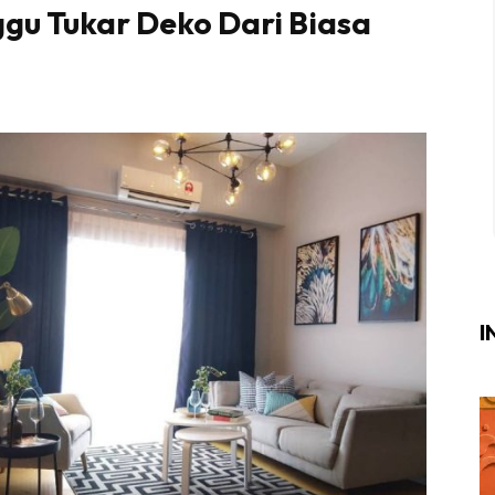
gu Tukar Deko Dari Biasa
Login
|
Register
i
ik Air
ik Tidur
ang Makan
ang Tamu
I
ri
terior Design
ndskap
ik Air