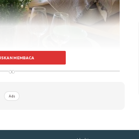
p Impiana
p Laman
Hub Ideaktiv
USKAN MEMBACA
∞
uhan Midas penuh kemewahan dan elegant untuk ked
nda.
Rahsia dari IMPIANA, download sekarang di
Ads
KLIK DI SEENI