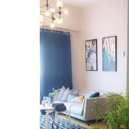
Ha
Video
Be
Bu
Il
Im
La
Se
Se