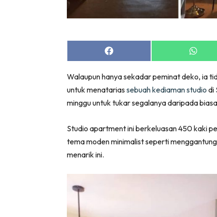
Bil
Da
Ru
Make O
Share
Share
on
on
Bil
Facebook
Whats
Walaupun hanya sekadar peminat deko, ia ti
Bil
untuk menatarias
sebuah kediaman studio
di
Da
minggu untuk tukar segalanya daripada biasa
Ru
Ru
Studio apartment ini berkeluasan 450 kaki pers
Menarik
tema moden minimalist seperti menggantung 
Ca
menarik ini.
Im
Ma
De