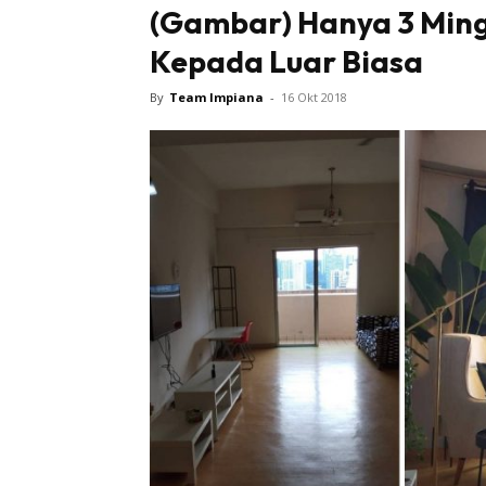
(Gambar) Hanya 3 Ming
Kepada Luar Biasa
By
Team Impiana
-
16 Okt 2018
Buletin
Inspiras
Bil
Bil
Ru
Ru
Direkto
In
La
DIY
Bil