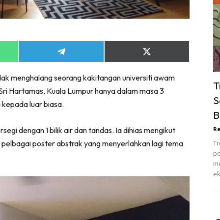
ik Tidur
pur
ang Makan
ver
Share
Share
on
on
ik Air
App
Telegram
X
dak menghalang seorang kakitangan universiti awam
(Twitter)
ik Tidur
T
 Sri Hartamas, Kuala Lumpur hanya dalam masa 3
pur
S
 kepada luar biasa.
ang Makan
B
ang Tamu
egi dengan 1 bilik air dan tandas. Ia dihias mengikut
Re
 Lagi
pelbagai poster abstrak yang menyerlahkan lagi tema
Tr
sa Impiana
pe
piana Makeover
me
ek
keover Ruang Selebriti
stinasi
Hotel
Kafe