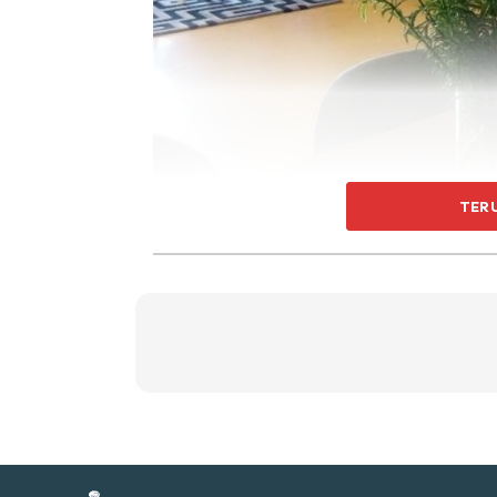
Ti
Ti
TER
Sent
a