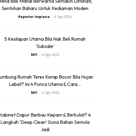
rend Bilik Mandi Berwarna Semakin Diminati,
Sentuhan Baharu Untuk Kediaman Moden
Reporter Impiana
-
4 Ogo 2026
5 Kesilapan Utama Bila Nak Beli Rumah
‘Subsale’
MFI
-
4 Ogo 2026
umbung Rumah Teres Kerap Bocor Bila Hujan
Lebat? Ini 4 Punca Utama & Cara...
MFI
-
3 Ogo 2026
Kabinet Dapur Berbau Kepam & Berkulat? 4
Langkah ‘Deep Clean’ Guna Bahan Semula
Jadi