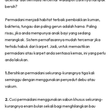
Ruang Makan
bersih?
Ruang Tamu
Menarik Lagi
Permaidani menjadi habitat terbaik pembiakkan kuman,
Casa Impiana
bakteria, tungau dan paling gerun adalah hama. Paling
Impiana Makeover
risau, jika anda mempunyai anak bayi yang sedang
Makeover Ruang Selebriti
merangkak. Sistem pernafasannya mudah tercemar jika
Destinasi
terhidu habuk dari karpet. Jadi, untuk memastikan
Hotel
permaidani atau karpet anda sentiasa kemas, ini yang perlu
Kafe
anda lakukan.
Hartanah
High Rise
1.
Bersihkan permaidani sekurang-kurangnya tiga kali
seminggu dengan menggunakan penyedut debu atau
Landed
vakum.
Video
Beli Di Mana
2.
Cuci permaidani menggunakan sabun khusus sekurang-
Buat Sendiri
kurangnya enam bulan sekali bagi menghilangkan bau
Ilham Impiana