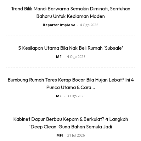
Baseus BH1 Lite
Amgras Stroller
Trend Bilik Mandi Berwarna Semakin Diminati, Sentuhan
80H Playtime
Baby Portable Mini
Baharu Untuk Kediaman Moden
Wireless
Fan Rechargeable
RM74.06
RM58.4
RM80.5
RM101.47
Reporter Impiana
-
4 Ogo 2026
Headphone
9 L...
Bluetoo...
Buy Now
Buy Now
5 Kesilapan Utama Bila Nak Beli Rumah ‘Subsale’
MFI
-
4 Ogo 2026
1
/
5
❮
❯
8.
Permaidani yang dipasang melapisi keseluruhan ruang,
Bumbung Rumah Teres Kerap Bocor Bila Hujan Lebat? Ini 4
pastikan terlebih dahulu pengudaraan persekitaran ruang
Punca Utama & Cara...
benar-benar dalam keadaan baik. Buka pintu atau tingkap
MFI
-
3 Ogo 2026
jika perlu. Pastikan juga ia tidak berdekatan punca lembap
seperti berdekatan bilik air atau tempias hujan. Elakkan
menggunakan ruang berkenaan sekurang-kurangnya tiga
Kabinet Dapur Berbau Kepam & Berkulat? 4 Langkah
hari selepas pemasangan.
‘Deep Clean’ Guna Bahan Semula Jadi
MFI
-
31 Jul 2026