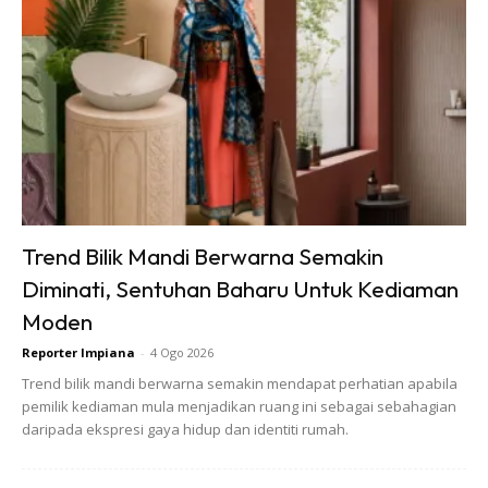
7.
Bagi permaidani baru, pastikan tempat dan permaidani
benar-benar bersih sebelum dipasang atau dibentangkan
bagi mengelak kesan sampingan seperti alahan.
Anda mungkin berminat dengan
Trend Bilik Mandi Berwarna Semakin
Diminati, Sentuhan Baharu Untuk Kediaman
Moden
Reporter Impiana
-
4 Ogo 2026
Trend bilik mandi berwarna semakin mendapat perhatian apabila
pemilik kediaman mula menjadikan ruang ini sebagai sebahagian
daripada ekspresi gaya hidup dan identiti rumah.
SHOPEE MY
SHOPEE MY