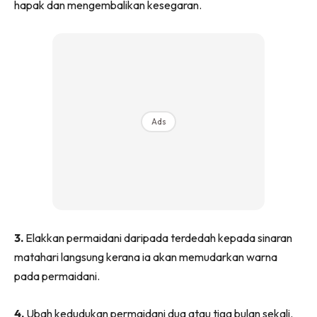
hapak dan mengembalikan kesegaran.
Ilham Impiana 360
Ilham Impiana Inspirasi Selebriti
Impiana TV
Casa Impiana
Impiana MakeOver
Lahar Dekor
Ads
Sembang Dekor
Sembang Laman
Tip Impiana
Tip Laman
3.
Elakkan permaidani daripada terdedah kepada sinaran
Hub Ideaktiv
matahari langsung kerana ia akan memudarkan warna
pada permaidani.
4.
Ubah kedudukan permaidani dua atau tiga bulan sekali.