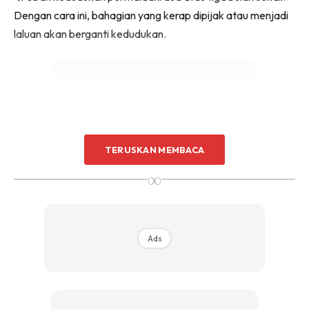
Dengan cara ini, bahagian yang kerap dipijak atau menjadi
Sentuhan Midas penuh kemewahan dan elegant
untuk kediaman anda.
laluan akan berganti kedudukan.
Rahsia dari IMPIANA, download sekarang di
KLIK DI SEENI
Ads
TERUSKAN MEMBACA
∞
Ads
5.
Untuk menghilangkan bau hapak pada permaidani, ambil
sedikit serbuk soda dan percikkan di atas permaidani.
Biarkan selama kira-kira setengah jam dan bersihkan