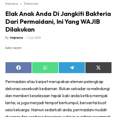
Impiana
»
Dekorasi
Bilik Tidur
Elak Anak Anda Di Jangkiti Bakteria
Ruang Makan
Dari Permaidani, Ini Yang WAJIB
Ruang Tamu
Dilakukan
Direktori
Interior Design
By
Impiana
-
1 Jun 2020
Landskap
baby karpet
DIY
Bilik Air
Bilik Tidur
Share
Share
Share
Share
on
on
on
on
Dapur
Facebook
WhatsApp
Telegram
X
Permaidani atau karpet merupakan elemen pelengkap
Ruang Makan
(Twitter)
dekorasi sesebuah kediaman. Bukan sekadar ia melindungi
Make Over
dan memberi keselesaan tapak kaki anda ketika memijak
Bilik Air
lantai, ia juga menjadi tempat berkumpul, bersantai buat
Bilik Tidur
seisi keluarga. Namun sedarkah anda, permaidani mudah
Dapur
dicemar dan sentiasa tercemar walaupun zahirnya nampak