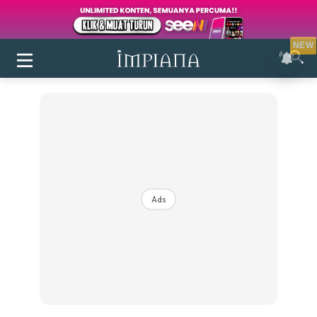
NEW
Ads
Login
|
Register
Buletin
Inspirasi
Bilik Air