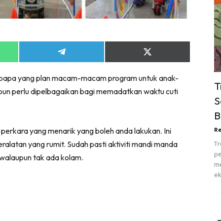
ik Tidur
pur
ang Makan
ver
Share
Share
on
on
ik Air
App
Telegram
X
ibu bapa yang plan macam-macam program untuk anak-
(Twitter)
ik Tidur
T
h pun perlu dipelbagaikan bagi memadatkan waktu cuti
pur
S
ang Makan
B
ang Tamu
 perkara yang menarik yang boleh anda lakukan. Ini
Re
 Lagi
ralatan yang rumit. Sudah pasti aktiviti mandi manda
Tr
sa Impiana
pe
 walaupun tak ada kolam.
piana Makeover
me
ek
keover Ruang Selebriti
stinasi
Hotel
Kafe