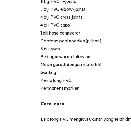
11 biji PVC T-joints
Ha
7 biji PVC elbow-joints
4 biji PVC cross joints
4 biji PVC caps
Video
1 biji hose connector
7 batang pool noodles (pilihan)
Be
5 biji span
Bu
Pelbagai warna tali nylon
Il
Mesin gerudi dengan mata 1/16″
Gunting
Pemotong PVC
Im
Permanent marker
Cara-cara:
La
Se
1. Potong PVC mengikut ukuran yang telah
Se