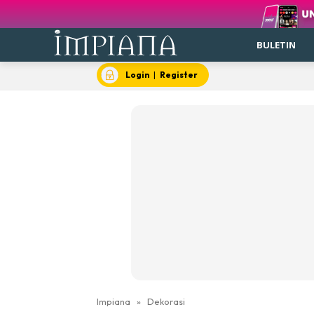
BULETIN
Login
|
Register
Impiana
»
Dekorasi