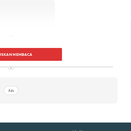
p Impiana
p Laman
Ads
Hub Ideaktiv
USKAN MEMBACA
∞
uhan Midas penuh kemewahan dan elegant untuk ked
nda.
Rahsia dari IMPIANA, download sekarang di
Ads
KLIK DI SEENI