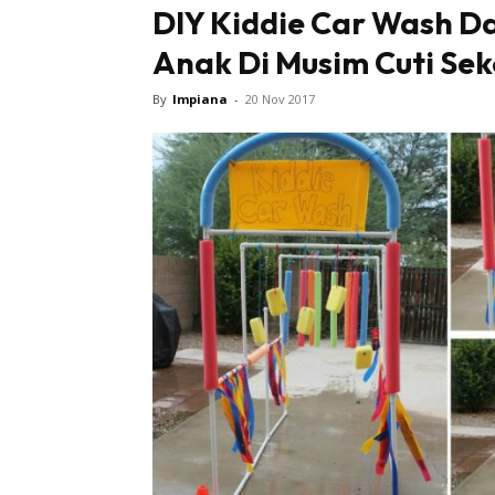
DIY Kiddie Car Wash Da
Anak Di Musim Cuti Se
By
Impiana
-
20 Nov 2017
Buletin
Inspiras
Bil
Bil
Ru
Ru
Direkto
In
La
DIY
Bil