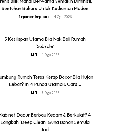
rend Bilik Mandi Berwarna Semakin Diminati,
Sentuhan Baharu Untuk Kediaman Moden
Reporter Impiana
-
4 Ogo 2026
5 Kesilapan Utama Bila Nak Beli Rumah
‘Subsale’
MFI
-
4 Ogo 2026
umbung Rumah Teres Kerap Bocor Bila Hujan
Lebat? Ini 4 Punca Utama & Cara...
MFI
-
3 Ogo 2026
Kabinet Dapur Berbau Kepam & Berkulat? 4
Langkah ‘Deep Clean’ Guna Bahan Semula
Jadi