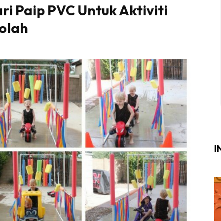
ri Paip PVC Untuk Aktiviti
Login
|
Register
kolah
i
ik Air
ik Tidur
ang Makan
ang Tamu
I
ri
terior Design
ndskap
ik Air