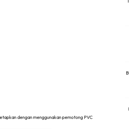
T
rtanah
High Rise
Landed
li Di Mana
at Sendiri
ham Impiana
Ilham Impiana 360
Ilham Impiana Inspirasi Selebriti
B
piana TV
Casa Impiana
Impiana MakeOver
har Dekor
mbang Dekor
 ditetapkan dengan menggunakan pemotong PVC
mbang Laman