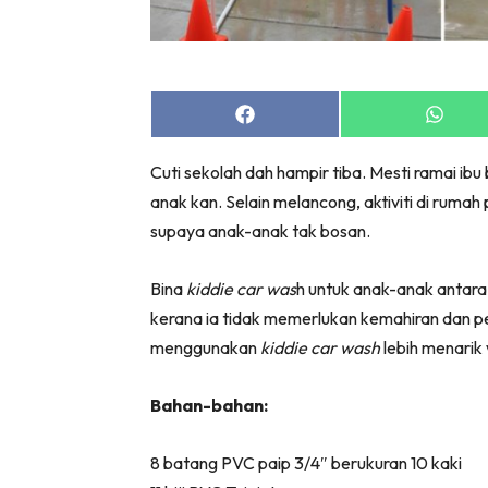
Bil
Da
Ru
Make O
Share
Share
on
on
Bil
Facebook
Whats
Cuti sekolah dah hampir tiba. Mesti ramai 
Bil
anak kan. Selain melancong, aktiviti di ruma
Da
supaya anak-anak tak bosan.
Ru
Ru
Bina
kiddie car was
h untuk anak-anak antara
Menarik
kerana ia tidak memerlukan kemahiran dan pe
Ca
menggunakan
kiddie car wash
lebih menarik
Im
Ma
Bahan-bahan:
De
8 batang PVC paip 3/4″ berukuran 10 kaki