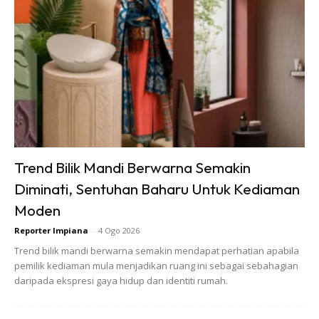
Ads
Trend Bilik Mandi Berwarna Semakin
Pokok>
Boleh disiram setiap hari pada tanaman.
Diminati, Sentuhan Baharu Untuk Kediaman
Keratan>
Rendam keratan dalam air hormon semalaman
Moden
sebelum ditanam.
Reporter Impiana
-
4 Ogo 2026
Trend bilik mandi berwarna semakin mendapat perhatian apabila
Catatan:
pemilik kediaman mula menjadikan ruang ini sebagai sebahagian
Perlu diingatkan air daun ketapang bersifat acidic.
daripada ekspresi gaya hidup dan identiti rumah.
Penggunaan dalam jangka panjang bisa menyebabkan
media menjadi masam (pH rendah).