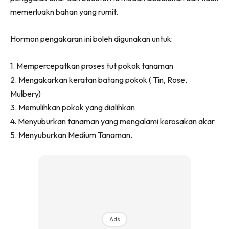
Ruang Makan
memerluakn bahan yang rumit.
Ruang Tamu
Menarik Lagi
Hormon pengakaran ini boleh digunakan untuk:
Casa Impiana
Impiana Makeover
1. Mempercepatkan proses tut pokok tanaman
Makeover Ruang Selebriti
2. Mengakarkan keratan batang pokok ( Tin, Rose,
Destinasi
Mulbery)
Hotel
3. Memulihkan pokok yang dialihkan
Kafe
4. Menyuburkan tanaman yang mengalami kerosakan akar
5. Menyuburkan Medium Tanaman.
Hartanah
High Rise
Landed
Video
Beli Di Mana
Buat Sendiri
Ads
Ilham Impiana