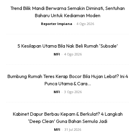
Trend Bilik Mandi Berwarna Semakin Diminati, Sentuhan
Baharu Untuk Kediaman Moden
Sentuhan Midas penuh kemewahan dan elegant
Reporter Impiana
-
4 Ogo 2026
untuk kediaman anda.
Rahsia dari IMPIANA, download sekarang di
5 Kesilapan Utama Bila Nak Beli Rumah ‘Subsale’
MFI
-
4 Ogo 2026
KLIK DI SEENI
Bumbung Rumah Teres Kerap Bocor Bila Hujan Lebat? Ini 4
Punca Utama & Cara...
MFI
-
3 Ogo 2026
Dapatkan tip dekorasi, perkongsian dan info menarik.
Kabinet Dapur Berbau Kepam & Berkulat? 4 Langkah
Free jer!
‘Deep Clean’ Guna Bahan Semula Jadi
MFI
-
31 Jul 2026