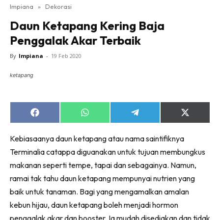
Impiana
»
Dekorasi
Bilik Tidur
Daun Ketapang Kering Baja
Ruang Makan
Penggalak Akar Terbaik
Ruang Tamu
Direktori
By
Impiana
-
19 Feb 2020
Interior Design
ketapang
Landskap
DIY
Bilik Air
Share
Share
Share
Share
on
on
on
on
Bilik Tidur
Facebook
WhatsApp
Telegram
X
Kebiasaanya daun ketapang atau nama saintifiknya
(Twitter)
Dapur
Terminalia catappa diguanakan untuk tujuan membungkus
Ruang Makan
makanan seperti tempe, tapai dan sebagainya. Namun,
Make Over
ramai tak tahu daun ketapang mempunyai nutrien yang
Bilik Air
baik untuk tanaman. Bagi yang mengamalkan amalan
Bilik Tidur
kebun hijau, daun ketapang boleh menjadi hormon
Dapur
penggalak akar dan booster. Ia mudah disediakan dan tidak