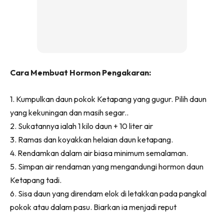
Ilham Impiana 360
Ilham Impiana Inspirasi Selebriti
Impiana TV
Casa Impiana
Impiana MakeOver
Cara Membuat Hormon Pengakaran:
Lahar Dekor
Sembang Dekor
1. Kumpulkan daun pokok Ketapang yang gugur. Pilih daun
Sembang Laman
yang kekuningan dan masih segar..
Tip Impiana
2. Sukatannya ialah 1 kilo daun + 10 liter air
Tip Laman
3. Ramas dan koyakkan helaian daun ketapang.
4. Rendamkan dalam air biasa minimum semalaman.
5. Simpan air rendaman yang mengandungi hormon daun
Hub Ideaktiv
Ketapang tadi.
6. Sisa daun yang direndam elok di letakkan pada pangkal
pokok atau dalam pasu. Biarkan ia menjadi reput