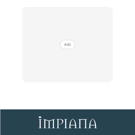
Dengan ini saya bersetuju dengan
Terma Penggunaan
dan
Polisi
Privasi
Langgan Sekarang
Ads
∞