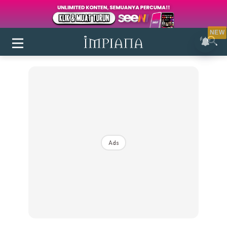
NEW
Ads
Login
|
Register
Buletin
Inspirasi
Bilik Air