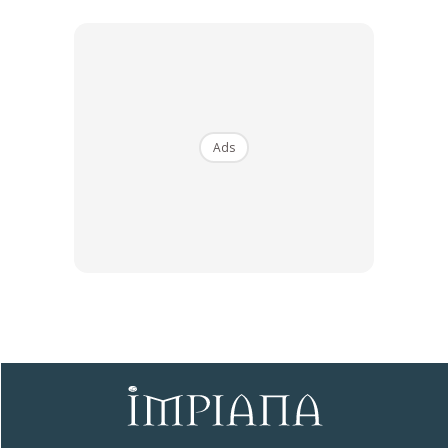
Dengan ini saya bersetuju dengan
Terma Penggunaan
dan
Polisi
Privasi
Ads
Langgan Sekarang
∞
Trik Hapuskan Lumut Degil Pada
Jubin Tandas Guna 4 Bahan
Semulajadi Ni