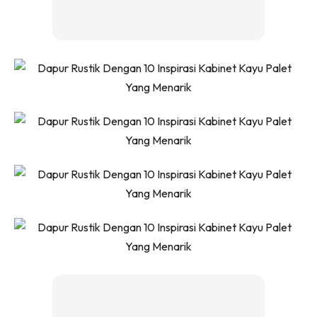
Ilham Impiana 360
Ilham Impiana Inspirasi Selebriti
Impiana TV
Casa Impiana
Impiana MakeOver
Lahar Dekor
Sembang Dekor
Sembang Laman
Tip Impiana
Tip Laman
Hub Ideaktiv