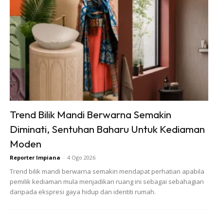
Anda mungkin berminat dengan
Trend Bilik Mandi Berwarna Semakin
Diminati, Sentuhan Baharu Untuk Kediaman
SHOPEE MY
SHOPEE MY
Moden
Baseus BH1 Lite
Amgras Stroller
Reporter Impiana
-
4 Ogo 2026
80H Playtime
Baby Portable Mini
Trend bilik mandi berwarna semakin mendapat perhatian apabila
Wireless
Fan Rechargeable
pemilik kediaman mula menjadikan ruang ini sebagai sebahagian
RM74.06
RM58.4
RM80.5
RM101.47
Headphone
9 L...
daripada ekspresi gaya hidup dan identiti rumah.
Bluetoo...
Buy Now
Buy Now