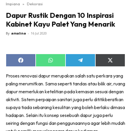
Impiana
»
Dekorasi
Bilik Tidur
Dapur Rustik Dengan 10 Inspirasi
Ruang Makan
Kabinet Kayu Palet Yang Menarik
Ruang Tamu
Direktori
By
amalina
-
16 Jul 2020
Interior Design
Landskap
DIY
Share
Share
Share
Share
Bilik Air
on
on
on
on
Facebook
WhatsApp
Telegram
X
Bilik Tidur
Proses renovasi dapur merupakan salah satu perkara yang
(Twitter)
Dapur
paling merumitkan. Sama seperti tandas atau bilik air, ruang
dapur memerlukan ketelitian pada kemasan sesuai dengan
Ruang Makan
aktiviti. Sistem perpaipan sanitari juga perlu dititikberatkan
Make Over
supaya tiada sebarang kesulitan yang boleh berlaku dimasa
Bilik Air
hadapan. Selain itu konsep sesebuah dapur juga perlu
Bilik Tidur
seiring dengan fungsi dan penggunaannya agar lebih mudah
Dapur