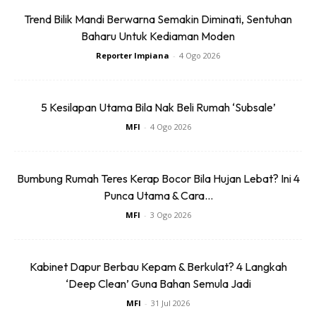
Trend Bilik Mandi Berwarna Semakin Diminati, Sentuhan
1
/
5
❮
❯
Baharu Untuk Kediaman Moden
Reporter Impiana
-
4 Ogo 2026
Sentuhan Midas penuh kemewahan dan elegant
untuk kediaman anda.
5 Kesilapan Utama Bila Nak Beli Rumah ‘Subsale’
Rahsia dari IMPIANA, download sekarang di
MFI
-
4 Ogo 2026
Bumbung Rumah Teres Kerap Bocor Bila Hujan Lebat? Ini 4
KLIK DI SEENI
Punca Utama & Cara...
MFI
-
3 Ogo 2026
Kabinet Dapur Berbau Kepam & Berkulat? 4 Langkah
‘Deep Clean’ Guna Bahan Semula Jadi
Dapatkan tip dekorasi, perkongsian dan info menarik.
Free jer!
MFI
-
31 Jul 2026