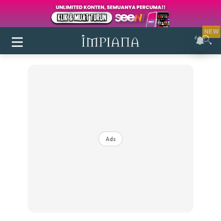
NEW
Ads
Login
|
Register
Buletin
Inspirasi
Bilik Air