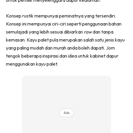
untuk pemilik menyelenggara dapur kediaman.
Ruang Makan
Ruang Tamu
Konsep rustik mempunyai peminatnya yang tersendiri.
Menarik Lagi
Konsep ini mempunyai ciri-ciri seperti penggunaan bahan
Casa Impiana
semulajadi yang lebih sesuai dibiarkan
raw
dan tanpa
Impiana Makeover
kemasan. Kayu palet pula merupakan salah satu jenis kayu
Makeover Ruang Selebriti
yang paling mudah dan murah anda boleh dapati. Jom
Destinasi
tengok beberapa inspirasi dan idea untuk kabinet dapur
Hotel
menggunakan kayu palet.
Kafe
Hartanah
High Rise
Landed
Video
Beli Di Mana
Ads
Buat Sendiri
Ilham Impiana