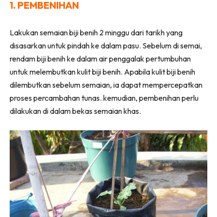
1. PEMBENIHAN
Ilham Impiana 360
Ilham Impiana Inspirasi Selebriti
Lakukan semaian biji benih 2 minggu dari tarikh yang
Impiana TV
disasarkan untuk pindah ke dalam pasu. Sebelum di semai,
Casa Impiana
rendam biji benih ke dalam air penggalak pertumbuhan
Impiana MakeOver
untuk melembutkan kulit biji benih. Apabila kulit biji benih
Lahar Dekor
dilembutkan sebelum semaian, ia dapat mempercepatkan
Sembang Dekor
proses percambahan tunas. kemudian, pembenihan perlu
Sembang Laman
dilakukan di dalam bekas semaian khas.
Tip Impiana
Tip Laman
Hub Ideaktiv