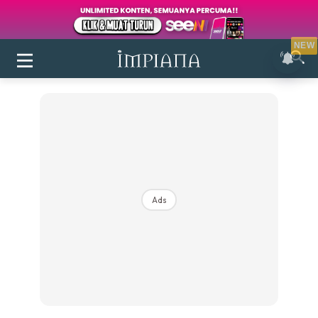
NEW
Ads
Login
|
Register
Buletin
Inspirasi
Bilik Air