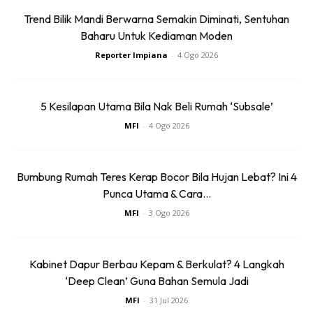
Trend Bilik Mandi Berwarna Semakin Diminati, Sentuhan
Baharu Untuk Kediaman Moden
Reporter Impiana
-
4 Ogo 2026
5. PENYIRAMAN
5 Kesilapan Utama Bila Nak Beli Rumah ‘Subsale’
Tembikai atau semangka memerlukan air yang banyak
MFI
-
4 Ogo 2026
untuk memastikan buahnya terbentuk cantik dan berkualiti.
Oleh itu, penyiraman perlu dilakukan di awal pagi dan lewat
Bumbung Rumah Teres Kerap Bocor Bila Hujan Lebat? Ini 4
petang. Air siraman perlu terus jatuh ke permukaan tahan
Punca Utama & Cara...
dan elak dari menyiram kuntuman bunga sama ada yang
MFI
-
3 Ogo 2026
masih kudup atau telah berkembang mekar. Jika hal ini
berlaku, air yang bertakung paa permukaan bunga akan
mengundang masalah kulat dan reput.
Kabinet Dapur Berbau Kepam & Berkulat? 4 Langkah
‘Deep Clean’ Guna Bahan Semula Jadi
MFI
-
31 Jul 2026