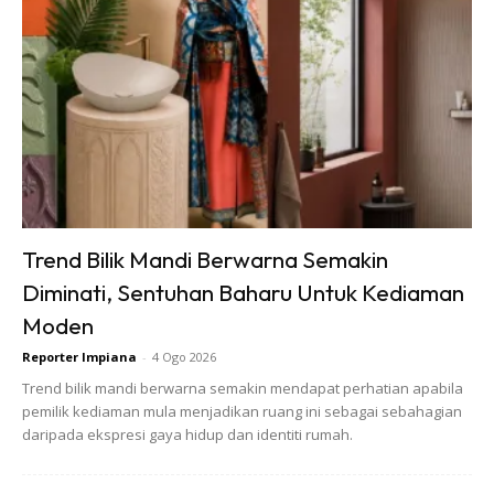
Untuk tanaman semangka, ia memerlukan pasu atau pot
dengan saiz minimum 50cm. Selain menggunakan pasu
plastik atau tanah liat, penggunaan polybag turut
digalakkan.
4. PENYEDIAAN MEDIUM TANAMAN
Sedaiakan medium tanaman serbaguna yang kaya dengan
Trend Bilik Mandi Berwarna Semakin
bahan organik dan bersaliran baik.
Diminati, Sentuhan Baharu Untuk Kediaman
Moden
Reporter Impiana
-
4 Ogo 2026
Trend bilik mandi berwarna semakin mendapat perhatian apabila
pemilik kediaman mula menjadikan ruang ini sebagai sebahagian
daripada ekspresi gaya hidup dan identiti rumah.
Ads