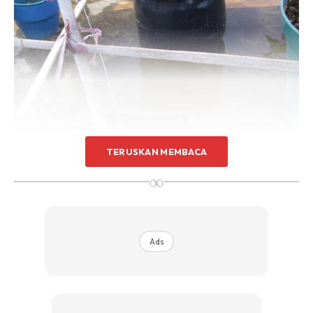
Sentuhan Midas penuh kemewahan dan elegant
untuk kediaman anda.
Rahsia dari IMPIANA, download sekarang di
KLIK DI SEENI
TERUSKAN MEMBACA
∞
Ads
2. PEMINDAHAN ANAK POKOK