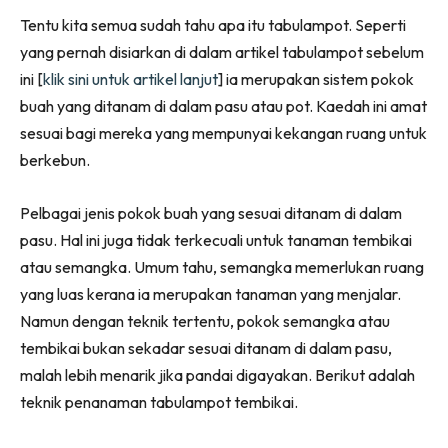
Ruang Makan
Facebook
WhatsApp
Telegram
X
Tentu kita semua sudah tahu apa itu tabulampot. Seperti
(Twitter)
Ruang Tamu
yang pernah disiarkan di dalam artikel tabulampot sebelum
Menarik Lagi
ini [
klik sini untuk artikel lanjut
] ia merupakan sistem pokok
Casa Impiana
buah yang ditanam di dalam pasu atau pot. Kaedah ini amat
Impiana Makeover
sesuai bagi mereka yang mempunyai kekangan ruang untuk
Makeover Ruang Selebriti
berkebun.
Destinasi
Hotel
Pelbagai jenis pokok buah yang sesuai ditanam di dalam
Kafe
pasu. Hal ini juga tidak terkecuali untuk tanaman tembikai
Hartanah
atau semangka. Umum tahu, semangka memerlukan ruang
High Rise
yang luas kerana ia merupakan tanaman yang menjalar.
Namun dengan teknik tertentu, pokok semangka atau
Landed
tembikai bukan sekadar sesuai ditanam di dalam pasu,
Video
malah lebih menarik jika pandai digayakan. Berikut adalah
Beli Di Mana
teknik penanaman tabulampot tembikai.
Buat Sendiri
Ilham Impiana