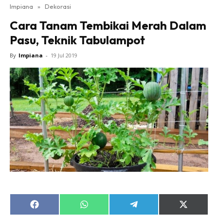
Impiana
»
Dekorasi
Bilik Tidur
Cara Tanam Tembikai Merah Dalam
Ruang Makan
Pasu, Teknik Tabulampot
Ruang Tamu
Direktori
By
Impiana
-
19 Jul 2019
Interior Design
Landskap
DIY
Bilik Air
Bilik Tidur
Dapur
Ruang Makan
Make Over
Bilik Air
Bilik Tidur
Share
Share
Share
Share
Dapur
on
on
on
on