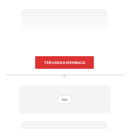
Sentuhan Midas penuh kemewahan dan elegant
untuk kediaman anda.
Rahsia dari IMPIANA, download sekarang di
KLIK DI SEENI
Ads
TERUSKAN MEMBACA
∞
Kedua, peralatan yang diperlukan untuk membaikinya
adalah menggunakan ‘Test Pen’ yang berfungsi untuk
Ads
mengenal pasti arus elektrik peralatan elektrik dalam
keadaan baik atau pun tidak.