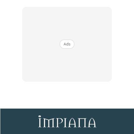
Ingin lebih tahu pelbagai tips untuk dekorasi rumah?
Jangan lupa ikuti kami di Telegram rasmi IMPIANA.
Klik
di sini.
Ads
Anda mungkin berminat dengan
SHOPEE MY
SHOPEE MY
Baseus BH1 Lite
Amgras Stroller