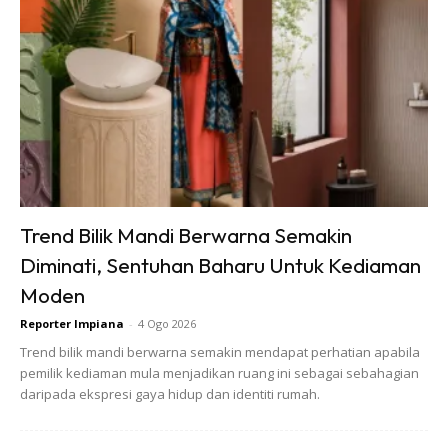
Ads
Trend Bilik Mandi Berwarna Semakin
Diminati, Sentuhan Baharu Untuk Kediaman
Moden
Reporter Impiana
-
4 Ogo 2026
Sekiranya anda ingin mengetahui bagaimana caranya untuk
Trend bilik mandi berwarna semakin mendapat perhatian apabila
membaiki ‘extension cord’ ini, anda boleh tonton video
pemilik kediaman mula menjadikan ruang ini sebagai sebahagian
penuh pautan di bawah;
daripada ekspresi gaya hidup dan identiti rumah.