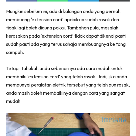
on
on
on
on
Ruang Makan
Facebook
WhatsApp
Telegram
X
Ruang Tamu
Mungkin sebelum ini, ada di kalangan anda yang pernah
(Twitter)
membuang ‘extension cord’ apabila ia sudah rosak dan
Menarik Lagi
tidak lagi boleh diguna pakai. Tambahan pula, masalah
Casa Impiana
kerosakan pada ‘extension cord’ tidak dapat dikenal pasti
Impiana Makeover
sudah pasti ada yang terus sahaja membuangnya ke tong
Makeover Ruang Selebriti
sampah.
Destinasi
Hotel
Tetapi, tahukah anda sebenarnya ada cara mudah untuk
Kafe
membaiki ‘extension cord’ yang telah rosak. Jadi, jika anda
Hartanah
mempunyai peralatan eletrik tersebut yang telah pun rosak,
High Rise
anda masih boleh membaikinya dengan cara yang sangat
Landed
mudah.
Video
Beli Di Mana
Buat Sendiri
Ilham Impiana