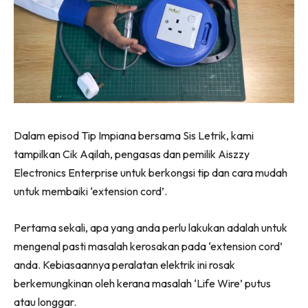
Ilham Impiana 360
Ilham Impiana Inspirasi Selebriti
Impiana TV
Casa Impiana
Impiana MakeOver
Lahar Dekor
Sembang Dekor
Dalam episod Tip Impiana bersama Sis Letrik, kami
Sembang Laman
tampilkan Cik Aqilah, pengasas dan pemilik Aiszzy
Tip Impiana
Electronics Enterprise untuk berkongsi tip dan cara mudah
Tip Laman
untuk membaiki ‘extension cord’.
Pertama sekali, apa yang anda perlu lakukan adalah untuk
Hub Ideaktiv
mengenal pasti masalah kerosakan pada ‘extension cord’
anda. Kebiasaannya peralatan elektrik ini rosak
berkemungkinan oleh kerana masalah ‘Life Wire’ putus
atau longgar.