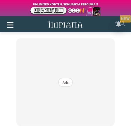
NEW
Ads
Login
|
Register
Buletin
Inspirasi
Bilik Air