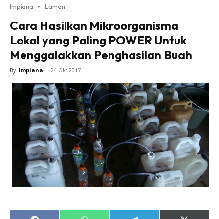
Impiana
»
Laman
Bilik Tidur
Cara Hasilkan Mikroorganisma
Ruang Makan
Lokal yang Paling POWER Untuk
Ruang Tamu
Menggalakkan Penghasilan Buah
Direktori
Interior Design
By
Impiana
-
24 Okt 2017
Landskap
DIY
Bilik Air
Bilik Tidur
Dapur
Ruang Makan
Make Over
Bilik Air
Bilik Tidur
Dapur