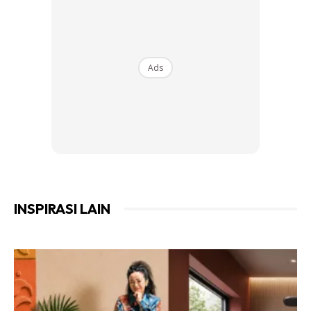
tanaman.
MOL Sabut Kelapa + Jerami
Kaya dengan unsur K (Kalium). Bermanfaat sebagai racun
Ads
serangga
MOL Aneka Buah
Sebagai perangsang bunga dan buah dan meningkatkan
kualiti buah seperti daya tahan dan menambah rasa manis
buah
INSPIRASI LAIN
Ads