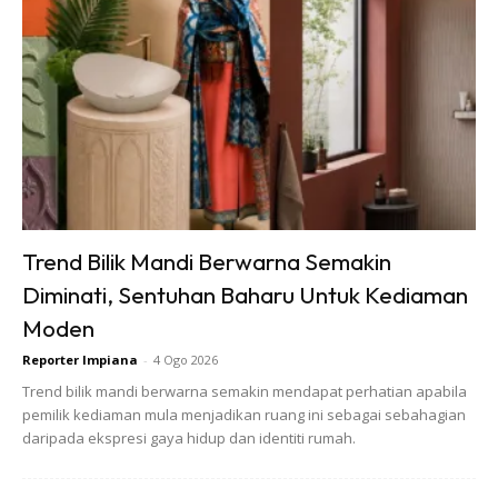
MOL Aneka Sayur
Mengandungi mikroorganisme pengurai dan penyubur
tanaman.
Mengandungi
Sitokinin, karbohidrat, Pseudomonas,
Trend Bilik Mandi Berwarna Semakin
Aspergilu
s dan
Lactobacillus
Diminati, Sentuhan Baharu Untuk Kediaman
Moden
MOL Rebung Bambu
Mengandungi sumber Organik,
Giberellin, Azotobacter
Reporter Impiana
-
4 Ogo 2026
dan
Azospirillium
yang tinggi untuk merangsang
Trend bilik mandi berwarna semakin mendapat perhatian apabila
pemilik kediaman mula menjadikan ruang ini sebagai sebahagian
pertumbuhan tanaman secara cepat
daripada ekspresi gaya hidup dan identiti rumah.
MOL Boggol Pisang