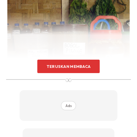
Sentuhan Midas penuh kemewahan dan elegant
untuk kediaman anda.
Rahsia dari IMPIANA, download sekarang di
KLIK DI SEENI
TERUSKAN MEMBACA
∞
Antara Jenis MOL dan kegunaanya:
Ads
MOL Nasi
Mengandungi bakteria Sacharomycees dan lactobacillus
Mengandungi mikroorganisma pengurai dan penyubur