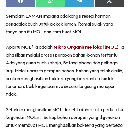
Ruang Makan
Share
Share
Share
Share
on
on
on
on
Ruang Tamu
Facebook
WhatsApp
Telegram
X
Semalam LAMAN Impiana ada kongsi resepi hormon
(Twitter)
Menarik Lagi
penggalak buah untuk pokok lemon. Ramai pulak yang
Casa Impiana
tanya apa itu MOL dan cara buat MOL.
Impiana Makeover
Makeover Ruang Selebriti
Apa itu MOL? ia adalah
Mikro Organisme lokal (MOL)
. Ia
Destinasi
dihasilkan melalui proses perapan bahan-bahan tertentu.
Hotel
Ada yang guna buah sahaja, Batang pisang dan pelbagai
Kafe
lagi. Melalui proses perapan bahan-bahan yang telah dipilih,
Hartanah
ia akan menghasilkan bakteria yang bermanfaat untuk
High Rise
tanaman. Baik kegunaan nya secara langsung mahupun
Landed
tidak.
Video
Sebelum menghasilkan MOL, terlebih dahulu kita perlu tahu
Beli Di Mana
kegunaan MOL ini. Setiap bahan perapan yang digunakan
Buat Sendiri
untuk membuat MOL menghasilkan bakteria yang berbeza
Ilham Impiana