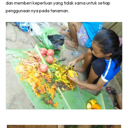
dan memberi keperluan yang tidak sama untuk setiap
Ilham Impiana 360
penggunaan nya pada tanaman.
Ilham Impiana Inspirasi Selebriti
Impiana TV
Casa Impiana
Impiana MakeOver
Lahar Dekor
Sembang Dekor
Sembang Laman
Tip Impiana
Tip Laman
Hub Ideaktiv