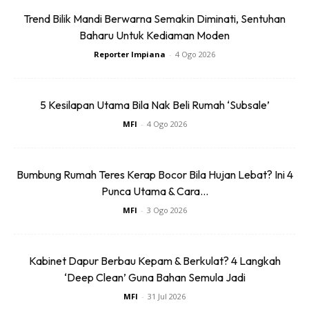
Mengandungi
Giberellin
dan
Sitokinin.
Mengandungi
Trend Bilik Mandi Berwarna Semakin Diminati, Sentuhan
Bakeri
Azospirillium, Azotobacter, Bacillus, Aeromonas,
Baharu Untuk Kediaman Moden
Aspergillus, mikrob
pelarut fosfat dan mikrob
selulotik
Reporter Impiana
-
4 Ogo 2026
Sebenarnya, banyak lagi bahan yang boleh dijadikan MOL.
Tapi ini antara yang terkenal dikalangan pekebun sama ada
5 Kesilapan Utama Bila Nak Beli Rumah ‘Subsale’
untuk tujuan penghasilan optimum mahupun
MFI
-
4 Ogo 2026
mempercepatkan pertumbuhan tanaman.
Tapi kali ini, LAMAN Impiana lebih memfokuskan cara nak
Bumbung Rumah Teres Kerap Bocor Bila Hujan Lebat? Ini 4
Punca Utama & Cara...
buat MOL buah. Terdapat pelbagai kaedah dan cara.
MFI
-
3 Ogo 2026
Kabinet Dapur Berbau Kepam & Berkulat? 4 Langkah
‘Deep Clean’ Guna Bahan Semula Jadi
MFI
-
31 Jul 2026
Ads