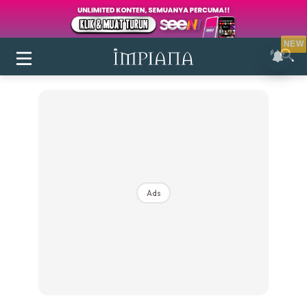
NEW
Ads
Login
|
Register
Buletin
Inspirasi
Bilik Air