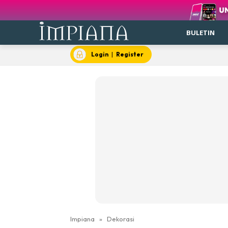
BULETIN
Login
|
Register
Impiana
»
Dekorasi