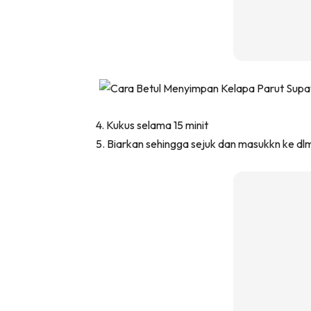
Ha
Video
Be
Bu
4. Kukus selama 15 minit
Il
5. Biarkan sehingga sejuk dan masukkn ke dlm
Im
La
Se
Se