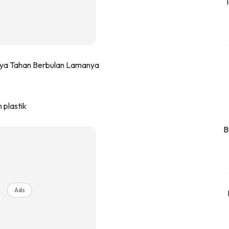
T
rtanah
High Rise
Landed
li Di Mana
at Sendiri
ham Impiana
 plastik
Ilham Impiana 360
Ilham Impiana Inspirasi Selebriti
B
piana TV
Casa Impiana
Impiana MakeOver
har Dekor
Ads
mbang Dekor
mbang Laman