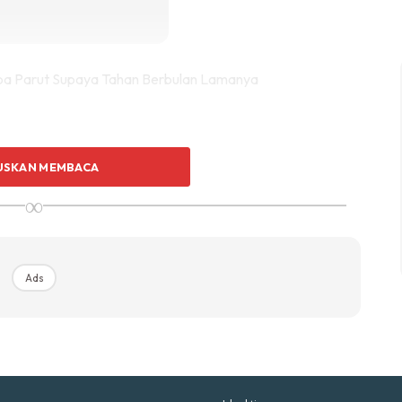
p Impiana
p Laman
Hub Ideaktiv
USKAN MEMBACA
∞
uhan Midas penuh kemewahan dan elegant untuk ked
nda.
Rahsia dari IMPIANA, download sekarang di
Ads
Ads
KLIK DI SEENI