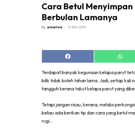
Cara Betul Menyimpan 
Berbulan Lamanya
By
amalina
-
13 Mei 2020
Buletin
Inspiras
Share
Share
Bil
on
on
Facebook
Whats
Bil
Terdapat banyak kegunaan kelapa parut teta
Ru
bilik tidak boleh tahan lama. Jadi, setiap kali
Ru
tangguh kerana takut kelapa parut yang dibeli
Direkto
Tetapi jangan risau, kerana, melalui perkong
In
beliau ada berikan tip dan cara yang betul m
La
rugi..
DIY
Bil