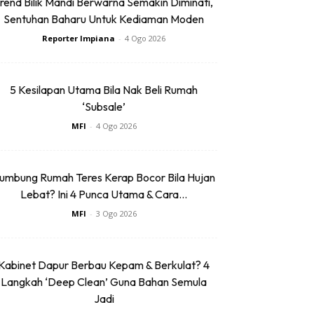
rend Bilik Mandi Berwarna Semakin Diminati,
Sentuhan Baharu Untuk Kediaman Moden
Reporter Impiana
-
4 Ogo 2026
5 Kesilapan Utama Bila Nak Beli Rumah
‘Subsale’
MFI
-
4 Ogo 2026
umbung Rumah Teres Kerap Bocor Bila Hujan
Lebat? Ini 4 Punca Utama & Cara...
MFI
-
3 Ogo 2026
Kabinet Dapur Berbau Kepam & Berkulat? 4
Langkah ‘Deep Clean’ Guna Bahan Semula
Jadi