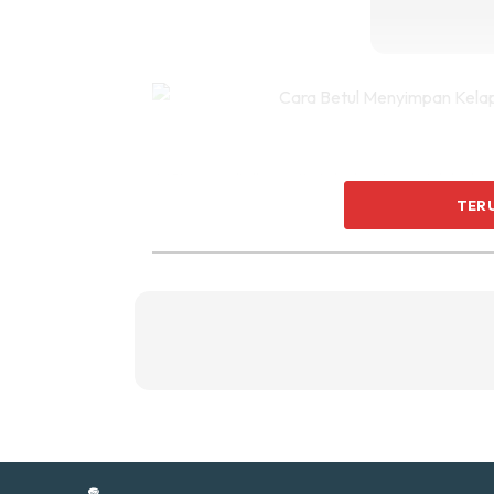
Ti
Ti
6. Simpan di dlm peti ais bahagian sejuk beku
TER
Sent
a