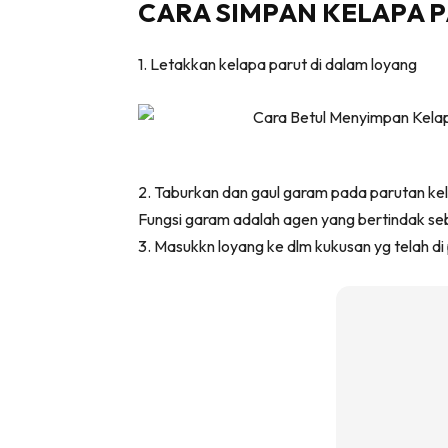
CARA SIMPAN KELAPA P
Bil
Da
1. Letakkan kelapa parut di dalam loyang
Ru
Make O
Bil
Bil
Da
2. Taburkan dan gaul garam pada parutan kel
Ru
Fungsi garam adalah agen yang bertindak se
Ru
3. Masukkn loyang ke dlm kukusan yg telah d
Menarik
Ca
Im
Ma
De