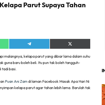
Kelapa Parut Supaya Tahan
Login
|
Register
i
Share
Share
ik Air
on
on
App
Telegram
X
ik Tidur
pi malangnya, kelapa parut yang dibiar lama dalam suhu
(Twitter)
ang Makan
 nak guna baru boleh beli. Itu pun tak boleh tangguh-
ang Tamu
 tadi basi.
I
ri
sian
Puan Ani Zam
di laman Facebook Masak Apa Hari Ni
terior Design
enyimpan kelapa parut agar tahan lebih lama. Barulah tak
ndskap
ik Air