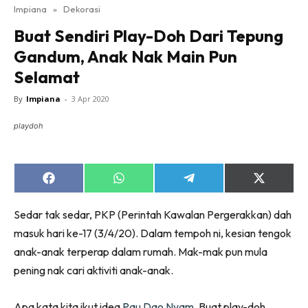
Impiana
»
Dekorasi
Bilik Tidur
Buat Sendiri Play-Doh Dari Tepung
Ruang Makan
Gandum, Anak Nak Main Pun
Ruang Tamu
Selamat
Direktori
Interior Design
By
Impiana
-
3 Apr 2020
Landskap
playdoh
DIY
Bilik Air
Bilik Tidur
Share
Share
Share
Share
on
on
on
on
Dapur
Facebook
WhatsApp
Telegram
X
Sedar tak sedar, PKP (Perintah Kawalan Pergerakkan) dah
Ruang Makan
(Twitter)
masuk hari ke-17 (3/4/20). Dalam tempoh ni, kesian tengok
Make Over
anak-anak terperap dalam rumah. Mak-mak pun mula
Bilik Air
pening nak cari aktiviti anak-anak.
Bilik Tidur
Dapur
Apa kata kita ikut idea
Pau Dao Nyam
, Buat play-doh