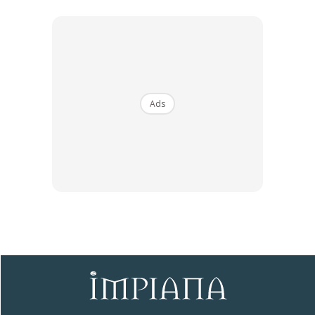
Dengan ini saya bersetuju dengan
Terma Penggunaan
dan
Polisi
Privasi
Ads
Langgan Sekarang
∞
Hanya Guna Bahan Ini Untuk
Kembalikan Kilat Dapur Kaca,
Memang Menjadi!