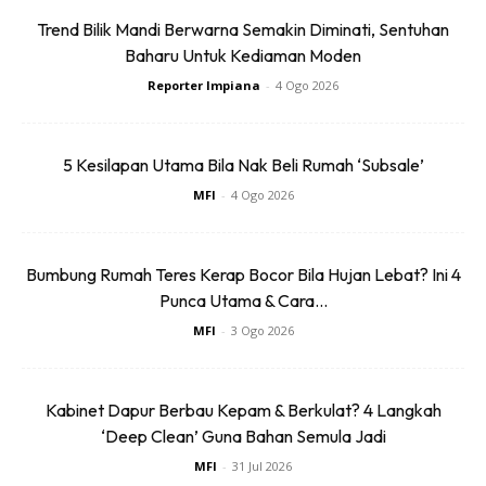
Trend Bilik Mandi Berwarna Semakin Diminati, Sentuhan
1
/
5
❮
❯
Baharu Untuk Kediaman Moden
Reporter Impiana
-
4 Ogo 2026
Sentuhan Midas penuh kemewahan dan elegant
untuk kediaman anda.
5 Kesilapan Utama Bila Nak Beli Rumah ‘Subsale’
Rahsia dari IMPIANA, download sekarang di
MFI
-
4 Ogo 2026
Bumbung Rumah Teres Kerap Bocor Bila Hujan Lebat? Ini 4
KLIK DI SEENI
Punca Utama & Cara...
MFI
-
3 Ogo 2026
Kabinet Dapur Berbau Kepam & Berkulat? 4 Langkah
‘Deep Clean’ Guna Bahan Semula Jadi
Dapatkan tip dekorasi, perkongsian dan info menarik.
Free jer!
MFI
-
31 Jul 2026