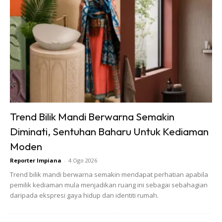
Anda mungkin berminat dengan
Trend Bilik Mandi Berwarna Semakin
Diminati, Sentuhan Baharu Untuk Kediaman
SHOPEE MY
SHOPEE MY
Moden
Amgras Stroller
Baseus BH1 Lite
Reporter Impiana
-
4 Ogo 2026
Baby Portable Mini
80H Playtime
Trend bilik mandi berwarna semakin mendapat perhatian apabila
Fan Rechargeable
Wireless
pemilik kediaman mula menjadikan ruang ini sebagai sebahagian
RM58.4
RM74.06
RM101.47
RM80.5
9 L...
Headphone
daripada ekspresi gaya hidup dan identiti rumah.
Bluetoo...
Buy Now
Buy Now