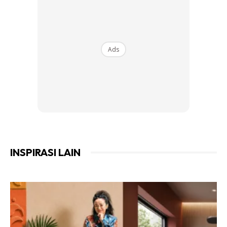
Cara-cara:
1. Campurkan semua bahan dalam periuk. Sebaiknya pakai
Ads
periuk jenis non-stick
2. Kacau rata dan pastikan tepung tak berketul
3. Buka api dapur paling kecil dan kacau doh sampai kental.
Tutup Api dan biarkan sejuk
INSPIRASI LAIN
4. Boleh simpan doh dalam bekas kedap udara atau ziplock
bag