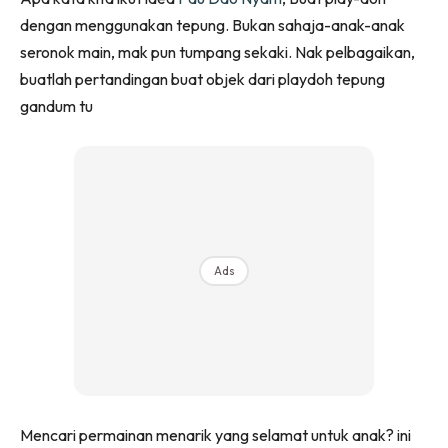
Ruang Makan
dengan menggunakan tepung. Bukan sahaja-anak-anak
Ruang Tamu
seronok main, mak pun tumpang sekaki. Nak pelbagaikan,
Menarik Lagi
buatlah pertandingan buat objek dari playdoh tepung
Casa Impiana
gandum tu
Impiana Makeover
Makeover Ruang Selebriti
Destinasi
Hotel
Kafe
Hartanah
Ads
High Rise
Landed
Video
Beli Di Mana
Buat Sendiri
Mencari permainan menarik yang selamat untuk anak? ini
Ilham Impiana