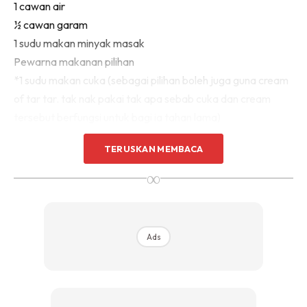
1 cawan air
Sentuhan Midas penuh kemewahan dan elegant
½ cawan garam
untuk kediaman anda.
Rahsia dari IMPIANA, download sekarang di
1 sudu makan minyak masak
Pewarna makanan pilihan
*1 sudu makan cuka (sebagai pilihan boleh juga guna cream
KLIK DI SEENI
of tar tar. tak nak pakai tak apa sebab cuka dan cream
tersebut berfungsi untuk bagi ia tahan lama)
TERUSKAN MEMBACA
∞
Ads
Ads