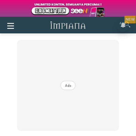
NEW
Ads
Login
|
Register
Buletin
Inspirasi
Bilik Air