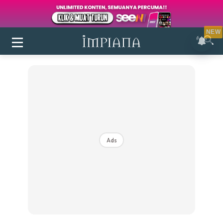
NEW
Ads
Login
|
Register
Buletin
Inspirasi
Bilik Air