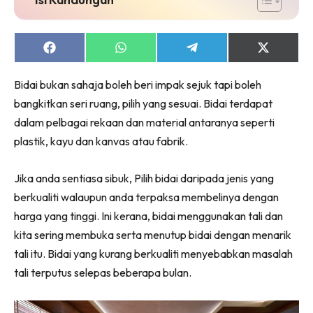
Ruang Makan
Ruang Tamu
Menarik Lagi
Share
Share
Share
Share
on
on
on
on
Casa Impiana
Facebook
WhatsApp
Telegram
X
Bidai bukan sahaja boleh beri impak sejuk tapi boleh
Impiana Makeover
(Twitter)
bangkitkan seri ruang, pilih yang sesuai. Bidai terdapat
Makeover Ruang Selebriti
dalam pelbagai rekaan dan material antaranya seperti
Destinasi
plastik, kayu dan kanvas atau fabrik.
Hotel
Kafe
Jika anda sentiasa sibuk, Pilih bidai daripada jenis yang
Hartanah
berkualiti walaupun anda terpaksa membelinya dengan
High Rise
harga yang tinggi. Ini kerana, bidai menggunakan tali dan
Landed
kita sering membuka serta menutup bidai dengan menarik
Video
tali itu. Bidai yang kurang berkualiti menyebabkan masalah
Beli Di Mana
tali terputus selepas beberapa bulan.
Buat Sendiri
Ilham Impiana