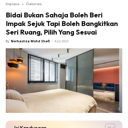
Impiana
»
Dekorasi
Bilik Tidur
Bidai Bukan Sahaja Boleh Beri
Ruang Makan
Impak Sejuk Tapi Boleh Bangkitkan
Ruang Tamu
Seri Ruang, Pilih Yang Sesuai
Direktori
Interior Design
By
Norhasliza Mohd Shafi
-
4 Jul 2023
Landskap
DIY
Bilik Air
Bilik Tidur
Dapur
Ruang Makan
Make Over
Bilik Air
Bilik Tidur
Dapur
Isi Kandungan