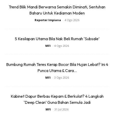
roman.
Trend Bilik Mandi Berwarna Semakin Diminati, Sentuhan
Baharu Untuk Kediaman Moden
Reporter Impiana
-
4 Ogo 2026
5 Kesilapan Utama Bila Nak Beli Rumah ‘Subsale’
Ads
MFI
-
4 Ogo 2026
Bumbung Rumah Teres Kerap Bocor Bila Hujan Lebat? Ini 4
Punca Utama & Cara...
MFI
-
3 Ogo 2026
Kabinet Dapur Berbau Kepam & Berkulat? 4 Langkah
‘Deep Clean’ Guna Bahan Semula Jadi
MFI
-
31 Jul 2026