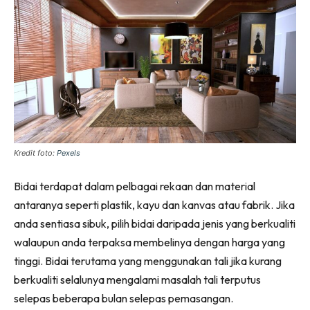
Ilham Impiana 360
Ilham Impiana Inspirasi Selebriti
Impiana TV
Casa Impiana
Impiana MakeOver
Lahar Dekor
Sembang Dekor
Sembang Laman
Kredit foto:
Pexels
Tip Impiana
Bidai terdapat dalam pelbagai rekaan dan material
Tip Laman
antaranya seperti plastik, kayu dan kanvas atau fabrik. Jika
anda sentiasa sibuk, pilih bidai daripada jenis yang berkualiti
walaupun anda terpaksa membelinya dengan harga yang
Hub Ideaktiv
tinggi. Bidai terutama yang menggunakan tali jika kurang
berkualiti selalunya mengalami masalah tali terputus
selepas beberapa bulan selepas pemasangan.