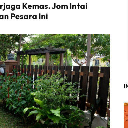
rjaga Kemas. Jom Intai
Login
|
Register
n Pesara Ini
i
ik Air
ik Tidur
ang Makan
ang Tamu
I
ri
terior Design
ndskap
ik Air