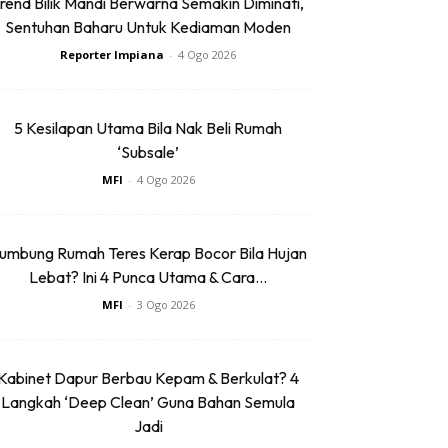
rend Bilik Mandi Berwarna Semakin Diminati,
Sentuhan Baharu Untuk Kediaman Moden
Reporter Impiana
-
4 Ogo 2026
5 Kesilapan Utama Bila Nak Beli Rumah
‘Subsale’
MFI
-
4 Ogo 2026
umbung Rumah Teres Kerap Bocor Bila Hujan
Lebat? Ini 4 Punca Utama & Cara...
MFI
-
3 Ogo 2026
Kabinet Dapur Berbau Kepam & Berkulat? 4
Langkah ‘Deep Clean’ Guna Bahan Semula
Jadi