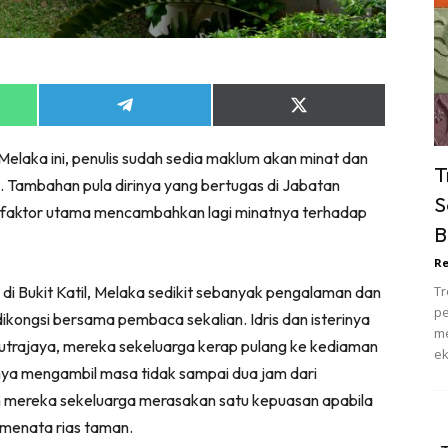
ik Tidur
pur
ang Makan
ver
Share
Share
on
on
ik Air
App
Telegram
X
Melaka ini, penulis sudah sedia maklum akan minat dan
(Twitter)
ik Tidur
T
u. Tambahan pula dirinya yang bertugas di Jabatan
pur
S
ra faktor utama mencambahkan lagi minatnya terhadap
ang Makan
B
ang Tamu
Re
 Lagi
i di Bukit Katil, Melaka sedikit sebanyak pengalaman dan
Tr
sa Impiana
pe
ongsi bersama pembaca sekalian. Idris dan isterinya
piana Makeover
me
Putrajaya, mereka sekeluarga kerap pulang ke kediaman
ek
keover Ruang Selebriti
anya mengambil masa tidak sampai dua jam dari
stinasi
lah mereka sekeluarga merasakan satu kepuasan apabila
Hotel
menata rias taman.
Kafe