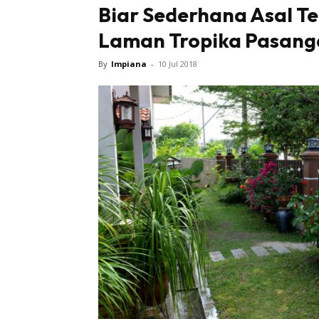
Biar Sederhana Asal Te
Laman Tropika Pasanga
By
Impiana
-
10 Jul 2018
Buletin
Inspiras
Bil
Bil
Ru
Ru
Direkto
In
La
DIY
Bil