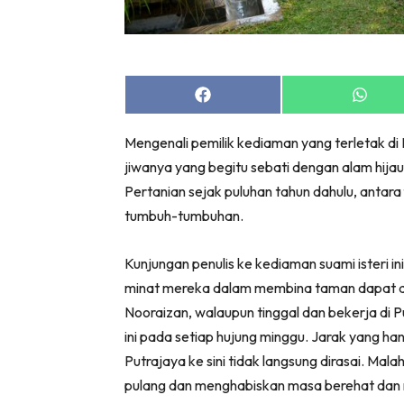
Bil
Da
Ru
Make O
Share
Share
on
on
Bil
Facebook
Whats
Mengenali pemilik kediaman yang terletak di 
Bil
jiwanya yang begitu sebati dengan alam hija
Da
Pertanian sejak puluhan tahun dahulu, anta
Ru
tumbuh-tumbuhan.
Ru
Menarik
Kunjungan penulis ke kediaman suami isteri in
Ca
minat mereka dalam membina taman dapat dik
Im
Nooraizan, walaupun tinggal dan bekerja di 
Ma
ini pada setiap hujung minggu. Jarak yang h
De
Putrajaya ke sini tidak langsung dirasai. Ma
pulang dan menghabiskan masa berehat dan 