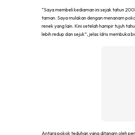
Ha
“Saya membeli kediaman ini sejak tahun 2008,
taman. Saya mulakan dengan menanam pokok
renek yang lain. Kini setelah hampir tujuh ta
Video
lebih redup dan sejuk”, jelas Idris membuka bi
Be
Bu
Il
Im
La
Se
Se
Antara pokok teduhan yang ditanam oleh pem