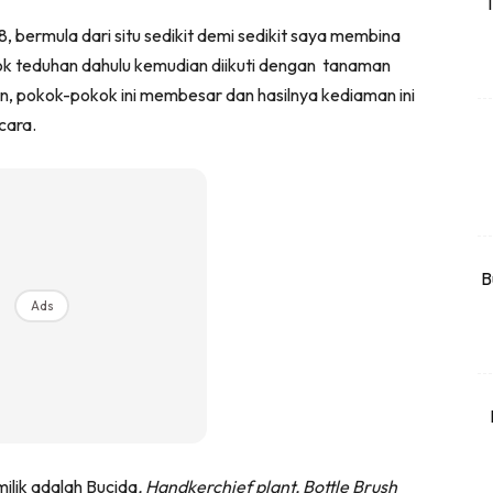
T
rtanah
 bermula dari situ sedikit demi sedikit saya membina
High Rise
 teduhan dahulu kemudian diikuti dengan tanaman
Landed
hun, pokok-pokok ini membesar dan hasilnya kediaman ini
cara.
li Di Mana
at Sendiri
ham Impiana
Ilham Impiana 360
Ilham Impiana Inspirasi Selebriti
B
Ads
piana TV
Casa Impiana
Impiana MakeOver
har Dekor
mbang Dekor
mbang Laman
ilik adalah Bucida
, Handkerchief plant, Bottle Brush