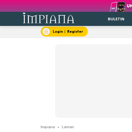
BULETIN
Login
|
Register
Impiana
»
Laman