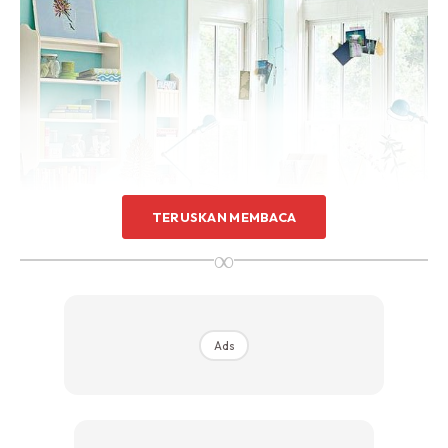
Sentuhan Midas penuh kemewahan dan elegant
untuk kediaman anda.
Rahsia dari IMPIANA, download sekarang di
KLIK DI SEENI
TERUSKAN MEMBACA
∞
Ads