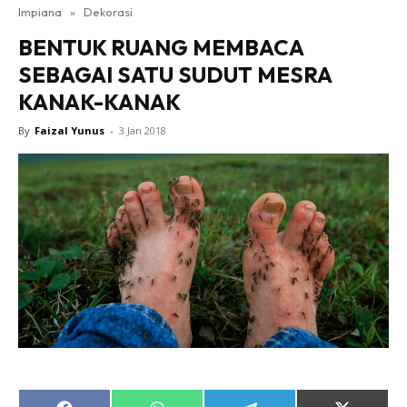
Impiana
»
Dekorasi
Bilik Tidur
BENTUK RUANG MEMBACA
Ruang Makan
SEBAGAI SATU SUDUT MESRA
Ruang Tamu
KANAK-KANAK
Direktori
Interior Design
By
Faizal Yunus
-
3 Jan 2018
Landskap
DIY
Bilik Air
Bilik Tidur
Dapur
Ruang Makan
Make Over
Bilik Air
Bilik Tidur
Dapur