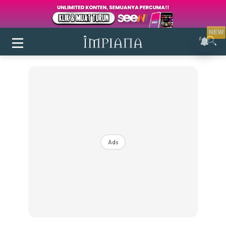
NEW
Ads
Login
|
Register
Buletin
Inspirasi
Bilik Air