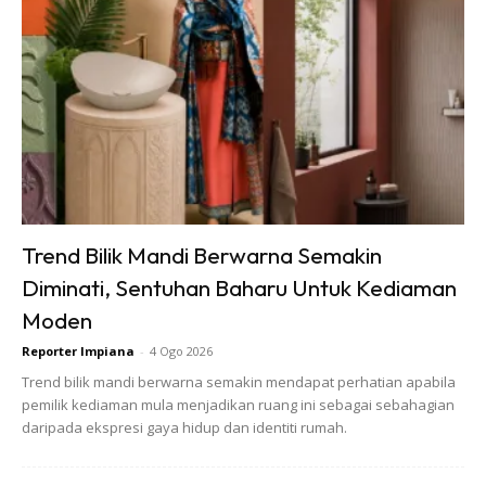
Idea ruang membaca atau belajar sebenarnya juga mudah.
Cari sahaja bahagian ruang kamar yang boleh memuatkan
meja membaca dan kabinet meyipan buku sekolah.
Mungkin bagi perabot seperti meja, ia mempunyai ukuran
tetap tetapi kerusi anda boleh cari yang mesra kanak-
kanak dan boleh dilaraskan dengan mudah. Kini pereka
menyediakan pelbagai ilham kreatif dan mesra ruang bagi
anak-anak belajar dengan selesa dan segala keperluan
Trend Bilik Mandi Berwarna Semakin
sekolah tersusun dengan rapi serta tidak bersepah-sepah.
Diminati, Sentuhan Baharu Untuk Kediaman
Moden
Reporter Impiana
-
4 Ogo 2026
Trend bilik mandi berwarna semakin mendapat perhatian apabila
pemilik kediaman mula menjadikan ruang ini sebagai sebahagian
daripada ekspresi gaya hidup dan identiti rumah.
Ads