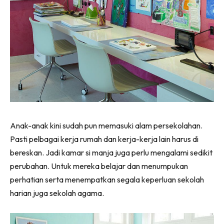
Ilham Impiana 360
Ilham Impiana Inspirasi Selebriti
Impiana TV
Casa Impiana
Impiana MakeOver
Lahar Dekor
Sembang Dekor
Sembang Laman
Tip Impiana
Anak-anak kini sudah pun memasuki alam persekolahan.
Tip Laman
Pasti pelbagai kerja rumah dan kerja-kerja lain harus di
bereskan. Jadi kamar si manja juga perlu mengalami sedikit
perubahan. Untuk mereka belajar dan menumpukan
Hub Ideaktiv
perhatian serta menempatkan segala keperluan sekolah
harian juga sekolah agama.