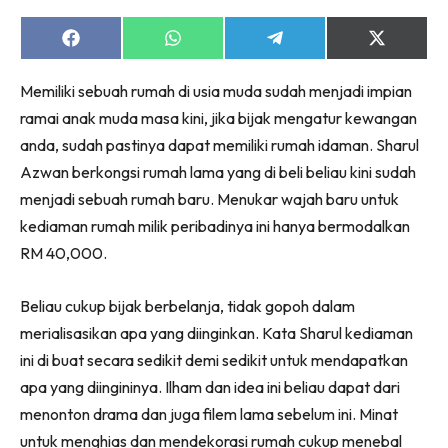
Ruang Makan
Ruang Tamu
Share
Share
Share
Share
on
on
on
on
Menarik Lagi
Facebook
WhatsApp
Telegram
X
Memiliki sebuah rumah di usia muda sudah menjadi impian
(Twitter)
Casa Impiana
ramai anak muda masa kini, jika bijak mengatur kewangan
Impiana Makeover
anda, sudah pastinya dapat memiliki rumah idaman. Sharul
Makeover Ruang Selebriti
Azwan berkongsi rumah lama yang di beli beliau kini sudah
Destinasi
menjadi sebuah rumah baru. Menukar wajah baru untuk
Hotel
kediaman rumah milik peribadinya ini hanya bermodalkan
Kafe
RM 40,000.
Hartanah
High Rise
Beliau cukup bijak berbelanja, tidak gopoh dalam
Landed
merialisasikan apa yang diinginkan. Kata Sharul kediaman
Video
ini di buat secara sedikit demi sedikit untuk mendapatkan
Beli Di Mana
apa yang diingininya. Ilham dan idea ini beliau dapat dari
Buat Sendiri
menonton drama dan juga filem lama sebelum ini. Minat
Ilham Impiana
untuk menghias dan mendekorasi rumah cukup menebal