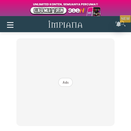
NEW
Ads
Login
|
Register
Buletin
Inspirasi
Bilik Air