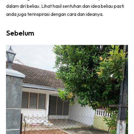
Ilham Impiana 360
dalam diri beliau. Lihat hasil sentuhan dan idea beliau pasti
Ilham Impiana Inspirasi Selebriti
anda juga terinspirasi dengan cara dan ideanya.
Impiana TV
Casa Impiana
Sebelum
Impiana MakeOver
Lahar Dekor
Sembang Dekor
Sembang Laman
Tip Impiana
Tip Laman
Hub Ideaktiv