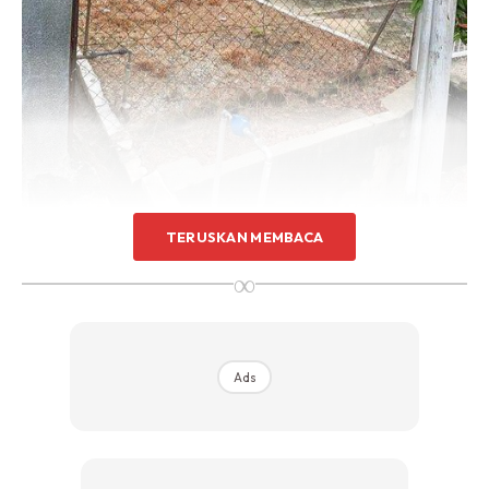
Sentuhan Midas penuh kemewahan dan elegant
untuk kediaman anda.
Rahsia dari IMPIANA, download sekarang di
KLIK DI SEENI
TERUSKAN MEMBACA
∞
Ads