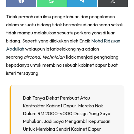
Ruang Makan
Share
Share
Share
Share
on
on
on
on
Ruang Tamu
Facebook
WhatsApp
Telegram
X
Tidak pernah ada ilmu pengetahuan dan pengalaman
(Twitter)
Menarik Lagi
dalam sesuatu bidang tidak bermaksud anda sama sekali
Casa Impiana
tidak mampu melakukan sesuatu perkara yang di luar
Impiana Makeover
bidang. Seperti yang dilakukan oleh Encik
Mohd Ridzuan
Makeover Ruang Selebriti
Abdullah
walaupun latar belakang nya adalah
Destinasi
seorang
aircond. technician
tidak menjadi penghalang
Hotel
kepadanya untuk membina sebuah kabinet dapur buat
Kafe
isteri tersayang.
Hartanah
High Rise
Landed
Dah Tanya Dekat Pembuat Atau
Video
Kontraktor Kabinet Dapur. Mereka Nak
Beli Di Mana
Dalam RM 2000-4000 Design Yang Saya
Mahukan. Jadi Saya Mengambil Keputusan
Buat Sendiri
Untuk Membina Sendiri Kabinet Dapur
Ilham Impiana