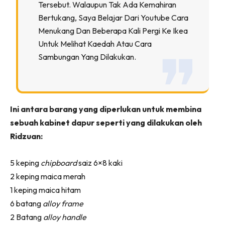
Tersebut. Walaupun Tak Ada Kemahiran
Ilham Impiana 360
Bertukang, Saya Belajar Dari Youtube Cara
Ilham Impiana Inspirasi Selebriti
Menukang Dan Beberapa Kali Pergi Ke Ikea
Impiana TV
Untuk Melihat Kaedah Atau Cara
Casa Impiana
Sambungan Yang Dilakukan.
Impiana MakeOver
Lahar Dekor
Sembang Dekor
Sembang Laman
Ini antara barang yang diperlukan untuk membina
Tip Impiana
sebuah kabinet dapur seperti yang dilakukan oleh
Ridzuan:
Tip Laman
5 keping
chipboard
saiz 6×8 kaki
2 keping maica merah
Hub Ideaktiv
1 keping maica hitam
6 batang
alloy frame
2 Batang
alloy handle