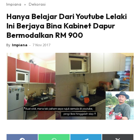
Impiana
»
Dekorasi
Bilik Tidur
Hanya Belajar Dari Youtube Lelaki
Ruang Makan
Ini Berjaya Bina Kabinet Dapur
Ruang Tamu
Bermodalkan RM 900
Direktori
Interior Design
By
Impiana
-
7 Nov 2017
Landskap
DIY
Bilik Air
Bilik Tidur
Dapur
Ruang Makan
Make Over
Bilik Air
Bilik Tidur
Dapur