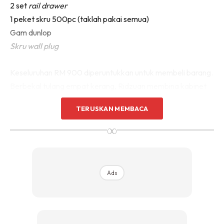
2 set
rail drawer
Sentuhan Midas penuh kemewahan dan elegant
1 peket skru 500pc (taklah pakai semua)
untuk kediaman anda.
Rahsia dari IMPIANA, download sekarang di
Gam dunlop
Skru wall plug
KLIK DI SEENI
Keseluruhan RM 900 diperuntukkan untuk membeli barang.
Berbekal tulang empat kerang, Ridzuan membina kabinet
dapur ini sehingga sempurna. Hanya melibatkan isteri
TERUSKAN MEMBACA
apabila betul-betul memerlukan pertolongan.
∞
Ads
Ads