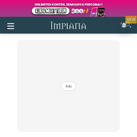
NEW
Ads
Login
|
Register
Buletin
Inspirasi
Bilik Air