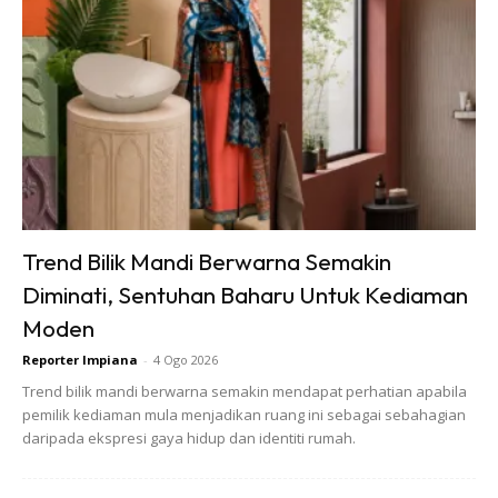
Bau makanan (yang dah bercampur
baur) dalam peti sejuk
Sebaik²nya masukkan arang ke dalam bekas supaya tak
mengganggu ruang penyimpanan. Kalau korang rajin, lap
peti sejuk dengan kain lembap yang dah dititiskan esen
vanila untuk bau yang segar
Trend Bilik Mandi Berwarna Semakin
Bau busuk dari tong sampah
Diminati, Sentuhan Baharu Untuk Kediaman
Moden
Letakkan bekas berisi arang berdekatan tong sampah
Reporter Impiana
-
4 Ogo 2026
(terutamanya sampah basah & berbau). Yang ada anak
Trend bilik mandi berwarna semakin mendapat perhatian apabila
kecik yang masih poo² dalam pampers pun elok la guna
pemilik kediaman mula menjadikan ruang ini sebagai sebahagian
arang ni haa..
daripada ekspresi gaya hidup dan identiti rumah.
Bau hancing tandas