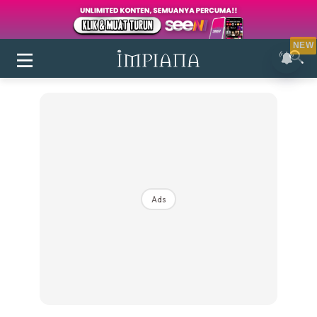
NEW
Ads
Login
|
Register
Buletin
Inspirasi
Bilik Air