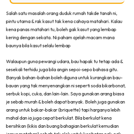
Ilham Impiana 360
Salah satu masalah orang duduk rumah takde tanah ni,
Ilham Impiana Inspirasi Selebriti
pintu utama & rak kasut tak kena cahaya matahari. Kalau
Impiana TV
kena panas matahari tu, boleh gak kasut yang lembap
Casa Impiana
kering dengan sekata. Ni paham ajelah macam mana
Impiana MakeOver
baunya bila kasut selalu lembap
Lahar Dekor
Sembang Dekor
Walaupun guna pewangi udara, bau hapak tu tetap ada &
Sembang Laman
sesekali terhidu juga bila angin sepoi-sepo bahasa gitu.
Tip Impiana
Banyak bahan-bahan boleh diguna untuk kurangkan bau-
Tip Laman
bauan yang tak menyenangkan ni seperti soda bikarbonat,
serbuk kopi, cuka, dan lain-lain. Saya gunakan arang biasa
je sebab murah & boleh dapat banyak. Boleh juga gunakan
Hub Ideaktiv
arang untuk bakar-bakar (briquette) tapi harganya lebih
mahal dan ia juga cepat berkulat. Bila berkulat kena
bersihkan (kikis dan buang bahagian berkulat kemudian
jemur matahari) sebab tak elok untuk kesihatan nak-nak