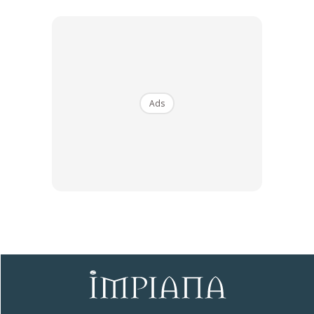
Ads
Ads
Bekas Hiasan Isi Arang Untuk Hilangkan Bau Hapak Dan
Kepam