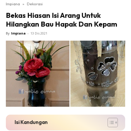
Impiana
»
Dekorasi
Bilik Tidur
Bekas Hiasan Isi Arang Untuk
Ruang Makan
Hilangkan Bau Hapak Dan Kepam
Ruang Tamu
Direktori
By
Impiana
-
13 Dis 2021
Interior Design
Landskap
DIY
Bilik Air
Bilik Tidur
Dapur
Ruang Makan
Make Over
Bilik Air
Bilik Tidur
Isi Kandungan
Dapur