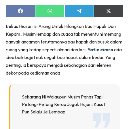
Ruang Makan
Ruang Tamu
Share
Share
Share
Share
on
on
on
on
Menarik Lagi
Facebook
WhatsApp
Telegram
X
Bekas Hiasan Isi Arang Untuk Hilangkan Bau Hapak Dan
(Twitter)
Casa Impiana
Kepam . Musim lembap dan cuaca tak menentu ni memang
Impiana Makeover
banyak ancaman terutamanya bau hapak dan busuk dalam
Makeover Ruang Selebriti
ruang yang kedap seperti almari dan laci.
Yatie eimra
ada
Destinasi
idea baik bajet nak cegah bau hapak dalam kedai. Yang
Hotel
penting, ia berupaya menjadi sebahagian dari elemen
Kafe
dekor pada kediaman anda
Hartanah
High Rise
Landed
Sekarang Ni Walaupun Musim Panas Tapi
Video
Petang-Petang Kerap Jugak Hujan. Kasut
Beli Di Mana
Pun Selalu Je Lembap
Buat Sendiri
Ilham Impiana