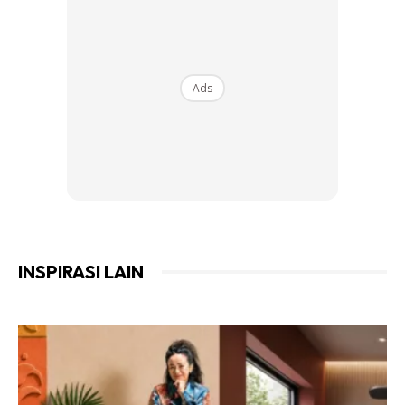
Bergantung pada tujuan penggunaan, korang boleh
gunakan bekas atau hancurkan sedikit arang agar jadi
serpihan kecil & bungkus dalam uncang kecil untuk
Ads
digantung. Boleh juga gunakan arang dalam hiasan
bunga/pasu. Titiskan essensial oil jika suka. Arang gak boleh
kurangkan bau durian yang kuat dalam kereta/rumah.
INSPIRASI LAIN
Ads