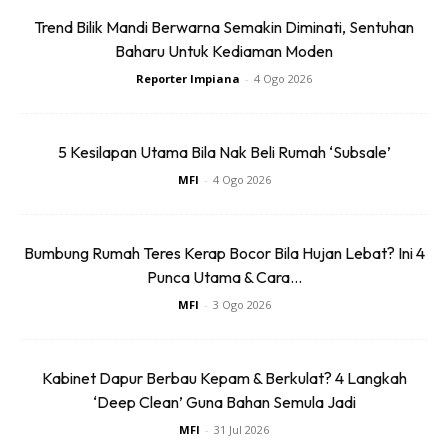
Trend Bilik Mandi Berwarna Semakin Diminati, Sentuhan
Letak bekas berisi arang atau gunakan arang untuk hiasan
Baharu Untuk Kediaman Moden
bunga di dalam tandas. Kesannya lebih efektif lagi kalau
Reporter Impiana
-
4 Ogo 2026
gunakan bersama homemade spray serbaguna (boleh
tengok post saya yang lama)
5 Kesilapan Utama Bila Nak Beli Rumah ‘Subsale’
Bau najis kucing/haiwan peliharaan
MFI
-
4 Ogo 2026
Letakkan bekas berisi arang berdekatan bekas pasir
kucing/cat litter untuk mengurangkan bau
Bumbung Rumah Teres Kerap Bocor Bila Hujan Lebat? Ini 4
Punca Utama & Cara...
Sambil-sambil gunakan arang untuk serap bau busuk, boleh
MFI
-
3 Ogo 2026
jadi idea dekorasi jugak tau. Ni saya kongsikan beberapa
idea cara guna/dekorasi dari arang & bahan² recycle je
Kabinet Dapur Berbau Kepam & Berkulat? 4 Langkah
‘Deep Clean’ Guna Bahan Semula Jadi
MFI
-
31 Jul 2026