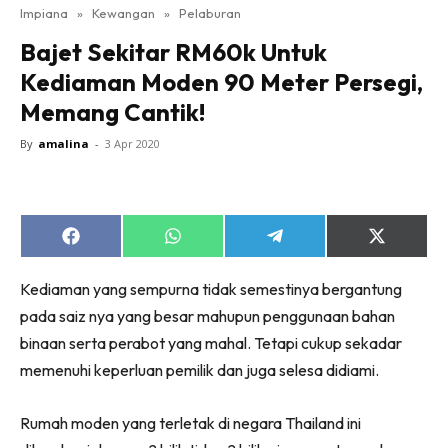
Impiana
»
Kewangan
»
Pelaburan
Bilik Tidur
Bajet Sekitar RM60k Untuk
Ruang Makan
Kediaman Moden 90 Meter Persegi,
Ruang Tamu
Memang Cantik!
Direktori
Interior Design
By
amalina
-
3 Apr 2020
Landskap
DIY
Bilik Air
Share
Share
Share
Share
Bilik Tidur
on
on
on
on
Facebook
WhatsApp
Telegram
X
Dapur
Kediaman yang sempurna tidak semestinya bergantung
(Twitter)
Ruang Makan
pada saiz nya yang besar mahupun penggunaan bahan
Make Over
binaan serta perabot yang mahal. Tetapi cukup sekadar
memenuhi keperluan pemilik dan juga selesa didiami.
Bilik Air
Bilik Tidur
Rumah moden yang terletak di negara Thailand ini
Dapur