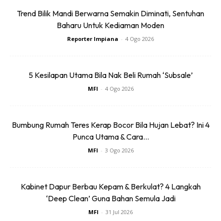
Baseus BH1 Lite
Amgras Stroller
Trend Bilik Mandi Berwarna Semakin Diminati, Sentuhan
80H Playtime
Baby Portable Mini
Baharu Untuk Kediaman Moden
Wireless
Fan Rechargeable
Reporter Impiana
-
4 Ogo 2026
RM74.06
RM58.4
RM80.5
RM101.47
Headphone
9 L...
Bluetoo...
Buy Now
Buy Now
5 Kesilapan Utama Bila Nak Beli Rumah ‘Subsale’
MFI
-
4 Ogo 2026
1
/
5
❮
❯
Bumbung Rumah Teres Kerap Bocor Bila Hujan Lebat? Ini 4
Sumber :
esanlumsing.com
Punca Utama & Cara...
MFI
-
3 Ogo 2026
Sentuhan Midas penuh kemewahan dan elegant
untuk kediaman anda.
Kabinet Dapur Berbau Kepam & Berkulat? 4 Langkah
Rahsia dari IMPIANA, download sekarang di
‘Deep Clean’ Guna Bahan Semula Jadi
MFI
-
31 Jul 2026