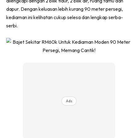
dilengkapi dengan 2 bilik tidur, 2 bilik air, ruang tamu dan
Ruang Makan
dapur. Dengan keluasan lebih kurang 90 meter persegi,
Ruang Tamu
kediaman ini kelihatan cukup selesa dan lengkap serba-
Menarik Lagi
serbi.
Casa Impiana
Impiana Makeover
Makeover Ruang Selebriti
Destinasi
Hotel
Kafe
Hartanah
High Rise
Landed
Ads
Video
Beli Di Mana
Buat Sendiri
Ilham Impiana