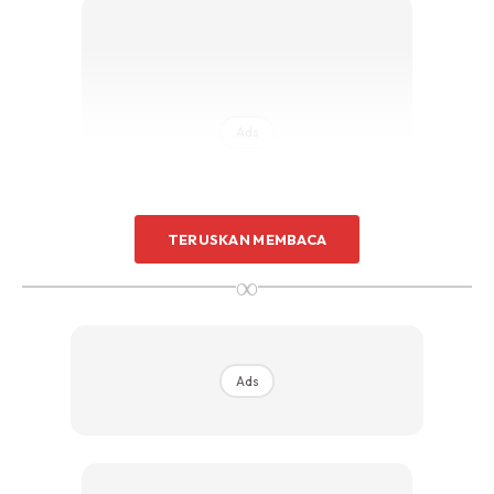
Sentuhan Midas penuh kemewahan dan elegant
untuk kediaman anda.
Rahsia dari IMPIANA, download sekarang di
Ads
KLIK DI SEENI
TERUSKAN MEMBACA
∞
Walaupun ruang didalam masih belum di tatarias dengan
sebarang perabot, rumah ini tetap nampak selesa dan
sempurna.
Ads