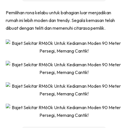
Ilham Impiana 360
Pemilihan rona kelabu untuk bahagian luar menjadikan
Ilham Impiana Inspirasi Selebriti
rumah ini lebih moden dan trendy. Segala kemasan telah
Impiana TV
dibuat dengan teliti dan memenuhi citarasa pemilik.
Casa Impiana
Impiana MakeOver
Lahar Dekor
Sembang Dekor
Sembang Laman
Tip Impiana
Tip Laman
Hub Ideaktiv