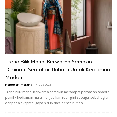
Anda mungkin berminat dengan
Trend Bilik Mandi Berwarna Semakin
Diminati, Sentuhan Baharu Untuk Kediaman
Moden
Reporter Impiana
-
4 Ogo 2026
Trend bilik mandi berwarna semakin mendapat perhatian apabila
pemilik kediaman mula menjadikan ruang ini sebagai sebahagian
daripada ekspresi gaya hidup dan identiti rumah.
SHOPEE MY
SHOPEE MY