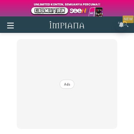
NEW
Ads
Login
|
Register
Buletin
Inspirasi
Bilik Air