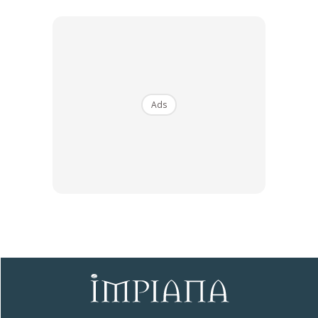
KLIK DI SEENI
Ads
Dapatkan tip dekorasi, perkongsian dan info menarik.
Free jer!
Dengan ini saya bersetuju dengan
Terma Penggunaan
dan
Polisi
Privasi
Langgan Sekarang