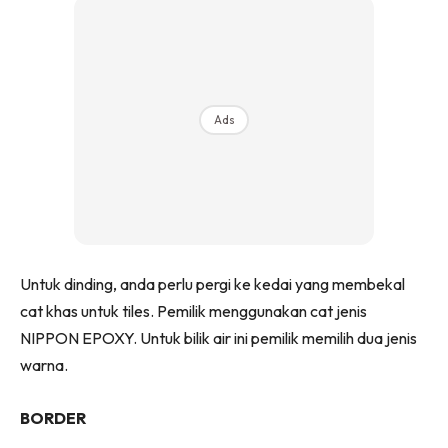
Ilham Impiana 360
Ilham Impiana Inspirasi Selebriti
Impiana TV
Casa Impiana
Ads
Impiana MakeOver
Lahar Dekor
Sembang Dekor
Sembang Laman
Tip Impiana
Tip Laman
Untuk dinding, anda perlu pergi ke kedai yang membekal
cat khas untuk tiles. Pemilik menggunakan cat jenis
NIPPON EPOXY. Untuk bilik air ini pemilik memilih dua jenis
Hub Ideaktiv
warna.
BORDER