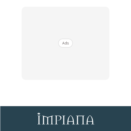
tandas ala-ala hotel, anda tidak perlu berhabisan sehingga
5-6 ribu untuk tukar tiles . Setakat mana boleh jimat, kita
jimat .
Sumber: Fatin Amierah Zabri
Ads
Sentuhan Midas penuh kemewahan dan elegant
untuk kediaman anda.
Rahsia dari IMPIANA, download sekarang di
KLIK DI SEENI