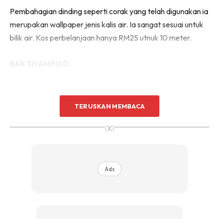
Sentuhan Midas penuh kemewahan dan elegant
Pembahagian dinding seperti corak yang telah digunakan ia
untuk kediaman anda.
merupakan wallpaper jenis kalis air. Ia sangat sesuai untuk
Rahsia dari IMPIANA, download sekarang di
bilik air. Kos perbelanjaan hanya RM25 utnuk 10 meter.
KLIK DI SEENI
RAK SHAMPOO
TERUSKAN MEMBACA
∞
Ads
Ads