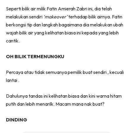
Ruang Makan
Seperti bilik air milik Fatin Amierah Zabri ini, dia telah
Ruang Tamu
melakukan sendiri
‘makeover’
terhadap bilik airnya. Fatin
Menarik Lagi
berkongsi tip dan langkah bagaimana dia melakukan ubah
Casa Impiana
wajah bilik air yang kelihatan biasa ini kepada yang lebih
Impiana Makeover
cantik.
Makeover Ruang Selebriti
Destinasi
OH BILIK TERMENUNGKU
Hotel
Kafe
Percaya atau tidak semuanya pemilik buat sendiri , kecuali
Hartanah
lantai .
High Rise
Landed
Dahulunya tandas ini kelihatan biasa dan kini warna hitam
Video
putih dan lebih menarilk. Macam mana nak buat?
Beli Di Mana
DINDING
Buat Sendiri
Ilham Impiana