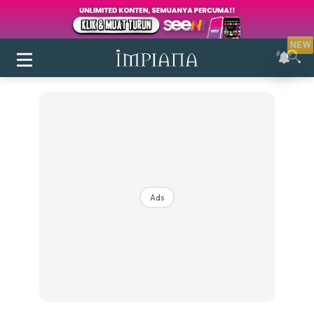
NEW
Ads
Login
|
Register
Buletin
Inspirasi
Bilik Air