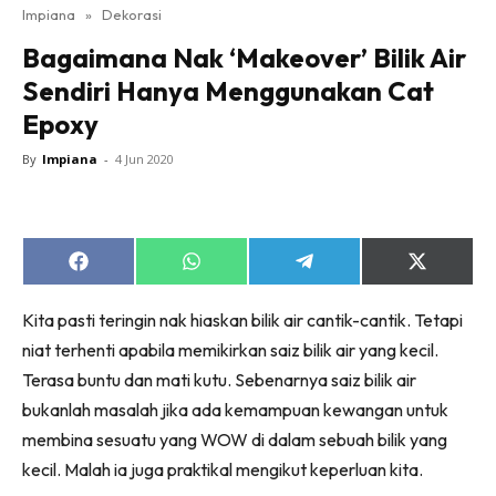
Impiana
»
Dekorasi
Bilik Tidur
Bagaimana Nak ‘Makeover’ Bilik Air
Ruang Makan
Sendiri Hanya Menggunakan Cat
Ruang Tamu
Epoxy
Direktori
Interior Design
By
Impiana
-
4 Jun 2020
Landskap
DIY
Bilik Air
Share
Share
Share
Share
Bilik Tidur
on
on
on
on
Facebook
WhatsApp
Telegram
X
Dapur
Kita pasti teringin nak hiaskan bilik air cantik-cantik. Tetapi
(Twitter)
Ruang Makan
niat terhenti apabila memikirkan saiz bilik air yang kecil.
Make Over
Terasa buntu dan mati kutu. Sebenarnya saiz bilik air
bukanlah masalah jika ada kemampuan kewangan untuk
Bilik Air
membina sesuatu yang WOW di dalam sebuah bilik yang
Bilik Tidur
kecil. Malah ia juga praktikal mengikut keperluan kita.
Dapur