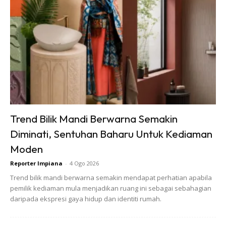
SHOPEE MY
SHOPEE MY
Baseus BH1 Lite
Amgras Stroller
80H Playtime
Baby Portable Mini
Wireless
Fan Rechargeable
RM74.06
RM58.4
RM80.5
RM101.47
Headphone
9 L...
Bluetoo...
Buy Now
Buy Now
Trend Bilik Mandi Berwarna Semakin
Diminati, Sentuhan Baharu Untuk Kediaman
1
/
5
❮
❯
Moden
Reporter Impiana
-
4 Ogo 2026
Trend bilik mandi berwarna semakin mendapat perhatian apabila
pemilik kediaman mula menjadikan ruang ini sebagai sebahagian
daripada ekspresi gaya hidup dan identiti rumah.
Ads