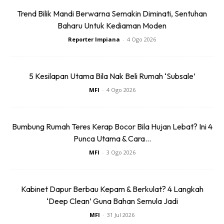
Trend Bilik Mandi Berwarna Semakin Diminati, Sentuhan
Baharu Untuk Kediaman Moden
Reporter Impiana
-
4 Ogo 2026
5 Kesilapan Utama Bila Nak Beli Rumah ‘Subsale’
LANTAI
MFI
-
4 Ogo 2026
Untuk proses ubah suai lantai, pemilik dapatkan
perkhidmatan daripada yang pakar. Pemilik hanya
Bumbung Rumah Teres Kerap Bocor Bila Hujan Lebat? Ini 4
memberi idea reka bentuk yang diinginkan dan serahkan
Punca Utama & Cara...
kepada yang mahir. Kos yang dikeluarkan RM950 .
MFI
-
3 Ogo 2026
Akhir sekali tukar lampu bulb tu kepada warna warm light .
So nampak effect mewah sikit .
Kabinet Dapur Berbau Kepam & Berkulat? 4 Langkah
‘Deep Clean’ Guna Bahan Semula Jadi
Okay… Itu je yang mampu .Setakat nak ubah penampilan
MFI
-
31 Jul 2026