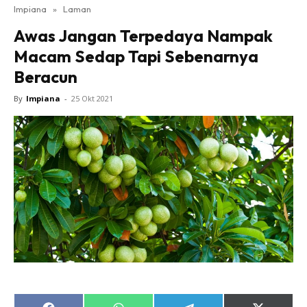
Impiana
»
Laman
Bilik Tidur
Awas Jangan Terpedaya Nampak
Ruang Makan
Macam Sedap Tapi Sebenarnya
Ruang Tamu
Beracun
Direktori
Interior Design
By
Impiana
-
25 Okt 2021
Landskap
DIY
Bilik Air
Bilik Tidur
Dapur
Ruang Makan
Make Over
Bilik Air
Bilik Tidur
Dapur