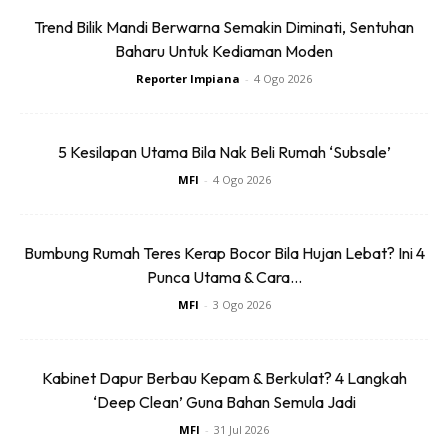
Ads
Trend Bilik Mandi Berwarna Semakin Diminati, Sentuhan
Baharu Untuk Kediaman Moden
Reporter Impiana
-
4 Ogo 2026
5 Kesilapan Utama Bila Nak Beli Rumah ‘Subsale’
MFI
-
4 Ogo 2026
Dalam tempoh sejam, sekiranya seseorang termakan
buahnya, gejala berikut akan kerlihatan. Ia akan
menyebabkan seseorang merasa loya, muntah,
Bumbung Rumah Teres Kerap Bocor Bila Hujan Lebat? Ini 4
mengantuk, denyutan jantung menjadi lemah, keletihan,
Punca Utama & Cara...
sakit perut dan anak mata menjadi mengembang.
MFI
-
3 Ogo 2026
Sekiranya tidak diberi rawatan dengan segera, sawan dan
koma akan terjadi. Pada keadaan tertentu ianya boleh
menyebabkan kematian. Selain dari itu, daunnya juga
Kabinet Dapur Berbau Kepam & Berkulat? 4 Langkah
dapat memberi kesan pada sistem saraf pusat.
‘Deep Clean’ Guna Bahan Semula Jadi
MFI
-
31 Jul 2026