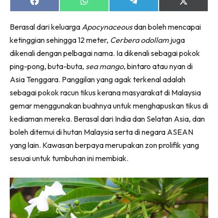
Ruang Makan
Share
Share
Share
Share
on
on
on
on
Ruang Tamu
Facebook
WhatsApp
Telegram
X
Berasal dari keluarga
Apocynaceous
dan boleh mencapai
(Twitter)
Menarik Lagi
ketinggian sehingga 12 meter,
Cerbera odollam
juga
Casa Impiana
dikenali dengan pelbagai nama. Ia dikenali sebagai pokok
Impiana Makeover
ping-pong, buta-buta,
sea mango
, bintaro atau nyan di
Makeover Ruang Selebriti
Asia Tenggara. Panggilan yang agak terkenal adalah
Destinasi
sebagai pokok racun tikus kerana masyarakat di Malaysia
Hotel
gemar menggunakan buahnya untuk menghapuskan tikus di
Kafe
kediaman mereka. Berasal dari India dan Selatan Asia, dan
Hartanah
boleh ditemui di hutan Malaysia serta di negara ASEAN
High Rise
yang lain. Kawasan berpaya merupakan zon prolifik yang
Landed
sesuai untuk tumbuhan ini membiak.
Video
Beli Di Mana
Buat Sendiri
Ilham Impiana