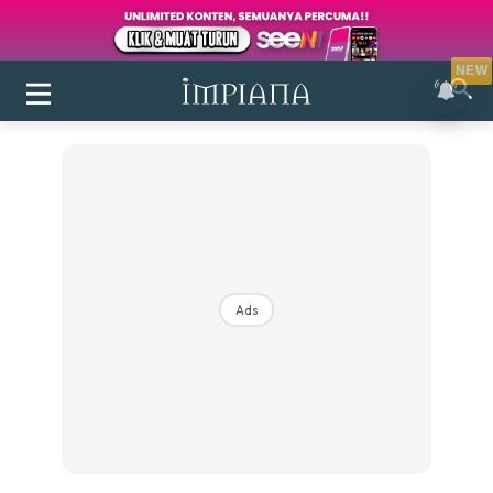
NEW
Ads
Login
|
Register
Buletin
Inspirasi
Bilik Air