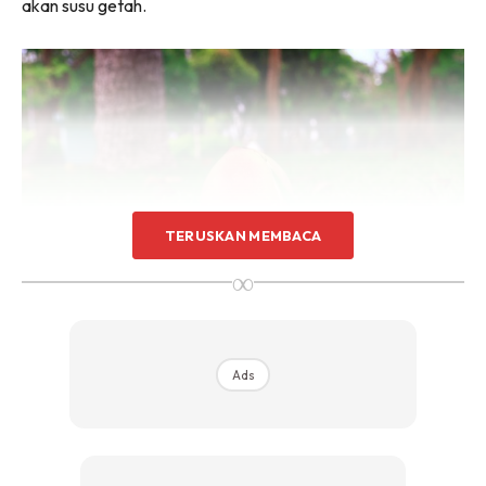
akan susu getah.
Sentuhan Midas penuh kemewahan dan elegant
untuk kediaman anda.
Rahsia dari IMPIANA, download sekarang di
KLIK DI SEENI
TERUSKAN MEMBACA
∞
Ads