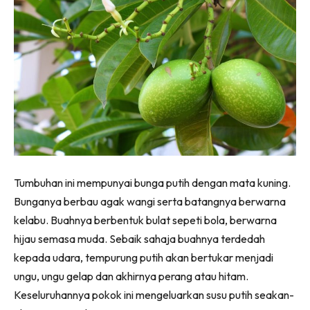
Ilham Impiana 360
Ilham Impiana Inspirasi Selebriti
Impiana TV
Casa Impiana
Impiana MakeOver
Lahar Dekor
Sembang Dekor
Sembang Laman
Tip Impiana
Tumbuhan ini mempunyai bunga putih dengan mata kuning.
Tip Laman
Bunganya berbau agak wangi serta batangnya berwarna
kelabu. Buahnya berbentuk bulat sepeti bola, berwarna
hijau semasa muda. Sebaik sahaja buahnya terdedah
Hub Ideaktiv
kepada udara, tempurung putih akan bertukar menjadi
ungu, ungu gelap dan akhirnya perang atau hitam.
Keseluruhannya pokok ini mengeluarkan susu putih seakan-