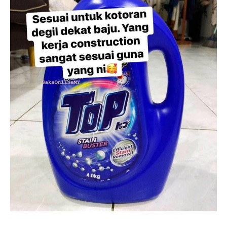
Ilham Impiana 360
Ilham Impiana Inspirasi Selebriti
Impiana TV
Casa Impiana
Impiana MakeOver
Lahar Dekor
Sembang Dekor
Sembang Laman
Tip Impiana
Tip Laman
Hub Ideaktiv