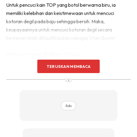
Untuk pencuci kain TOP yang botol berwarna biru, ia
Sentuhan Midas penuh kemewahan dan elegant
untuk kediaman anda.
memiliki kelebihan dan keistimewaan untuk mencuci
Rahsia dari IMPIANA, download sekarang di
kotoran degil pada baju sehingga bersih. Maka,
keupayaannya untuk mencuci kotoran degil secara
berkesan telah diklasifikasikan sebagai ’Stain Buster’.
KLIK DI SEENI
2.Warna Merah (Brilliant Clean)
TERUSKAN MEMBACA
∞
Ads