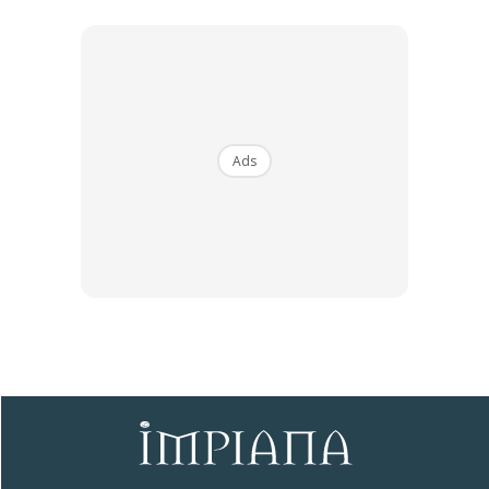
Ads
Ads
Untuk jenis botol yang berwarna kuning ini pula, ia
mempunyai keistimewaan dan kelebihan bagi
menghilangkan bau hapak pada pakaian anda. Oleh itu,
jenis pencuci kain ini amat sesuai digunakan bagi anda yang
tinggal di apartment dan sering menjemur kain dalam
rumah (indoor).
4.Warna Ungu (Colour Protect)