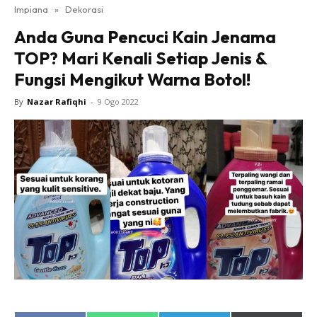
Impiana
»
Dekorasi
Bilik Tidur
Anda Guna Pencuci Kain Jenama
Ruang Makan
TOP? Mari Kenali Setiap Jenis &
Ruang Tamu
Fungsi Mengikut Warna Botol!
Direktori
Interior Design
By
Nazar Rafiqhi
-
9 Ogo 2022
Landskap
DIY
Bilik Air
Bilik Tidur
Dapur
Ruang Makan
Make Over
Bilik Air
Bilik Tidur
Dapur