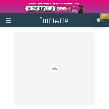
NEW
Ads
Login
|
Register
Buletin
Inspirasi
Bilik Air