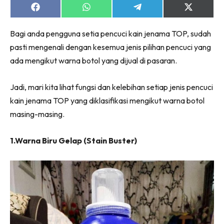
Ruang Makan
Share
Share
Share
Share
on
on
on
on
Ruang Tamu
Facebook
WhatsApp
Telegram
X
Menarik Lagi
Bagi anda pengguna setia pencuci kain jenama TOP, sudah
(Twitter)
Casa Impiana
pasti mengenali dengan kesemua jenis pilihan pencuci yang
ada mengikut warna botol yang dijual di pasaran.
Impiana Makeover
Makeover Ruang Selebriti
Jadi, mari kita lihat fungsi dan kelebihan setiap jenis pencuci
Destinasi
kain jenama TOP yang diklasifikasi mengikut warna botol
Hotel
masing-masing.
Kafe
Hartanah
1.Warna Biru Gelap (Stain Buster)
High Rise
Landed
Video
Beli Di Mana
Buat Sendiri
Ilham Impiana