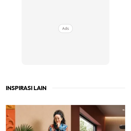
Rahsianya terletak pada kanji atau karbohidrat yg menjadi
bahan utama air beras dan bukan pada kandungan
nutriennya. Kanji yang tinggi terkandung dalam air basuh
Ads
beras ni bukannya menyediakan makanan untuk pokok, tapi
pada bakteria yang amat penting iaitu lacto bacilli(strain yg
sama yg ada dalam Yakult).Lacto bacteria ini amat
berguna utk tanaman, ia menolong perkembangan
mycorrhizal fungi.
INSPIRASI LAIN
Ads