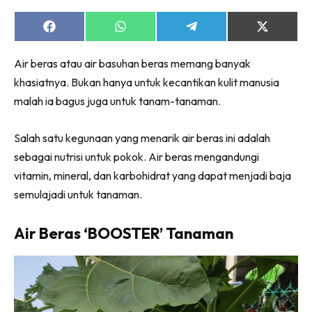
Ruang Makan
Ruang Tamu
Share
Share
Share
Share
on
on
on
on
Menarik Lagi
Facebook
WhatsApp
Telegram
X
Air beras atau air basuhan beras memang banyak
(Twitter)
Casa Impiana
khasiatnya. Bukan hanya untuk kecantikan kulit manusia
Impiana Makeover
malah ia bagus juga untuk tanam-tanaman.
Makeover Ruang Selebriti
Destinasi
Salah satu kegunaan yang menarik air beras ini adalah
Hotel
sebagai nutrisi untuk pokok. Air beras mengandungi
Kafe
vitamin, mineral, dan karbohidrat yang dapat menjadi baja
Hartanah
semulajadi untuk tanaman.
High Rise
Landed
Air Beras ‘BOOSTER’ Tanaman
Video
Beli Di Mana
Buat Sendiri
Ilham Impiana