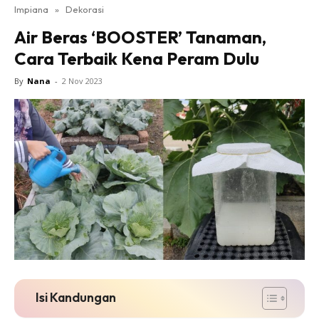
Impiana
»
Dekorasi
Bilik Tidur
Air Beras ‘BOOSTER’ Tanaman,
Ruang Makan
Cara Terbaik Kena Peram Dulu
Ruang Tamu
Direktori
By
Nana
-
2 Nov 2023
Interior Design
Landskap
DIY
Bilik Air
Bilik Tidur
Dapur
Ruang Makan
Make Over
Bilik Air
Bilik Tidur
Isi Kandungan
Dapur