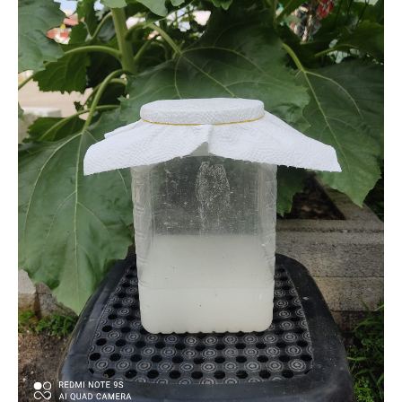
Ilham Impiana 360
Ilham Impiana Inspirasi Selebriti
Impiana TV
Casa Impiana
Impiana MakeOver
Lahar Dekor
Sembang Dekor
Sembang Laman
Tip Impiana
Tip Laman
Hub Ideaktiv