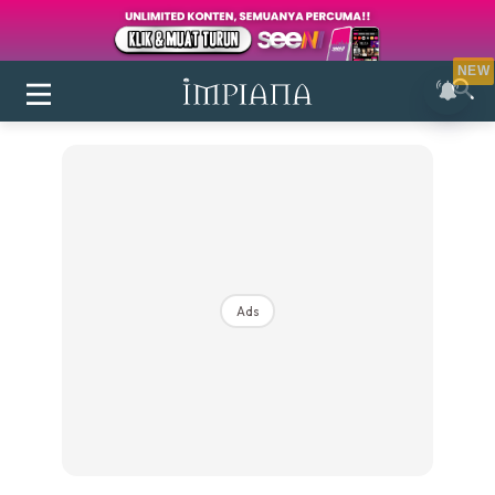
NEW
Ads
Login
|
Register
Buletin
Inspirasi
Bilik Air