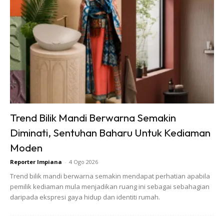
Mycorrhizal fungi pula akan membuat rangkaian dengan
akar tumbuhan(symbiosis relationship between plants &
mycorrhizal). Fungi ini akan mengalakkan perkembangan
akar dengan lebih baik, banyak & meluas.
Secara tak langsung dapat meningkatkan tahap
Trend Bilik Mandi Berwarna Semakin
penyerapan air & nutrient oleh pokok. Pokok yang ada fungi
Diminati, Sentuhan Baharu Untuk Kediaman
ini juga tempoh jangka hayatnya lebih lama, lebih rintang
Moden
pada bad pathogen, tahan pada kemarau yang melampau
Reporter Impiana
-
4 Ogo 2026
dan banyak lagi manfaatnya.
Trend bilik mandi berwarna semakin mendapat perhatian apabila
pemilik kediaman mula menjadikan ruang ini sebagai sebahagian
daripada ekspresi gaya hidup dan identiti rumah.