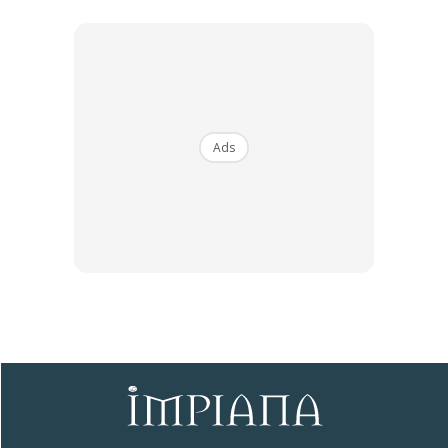
Ads
Ads
Cara penggunaan air beras ada dua;
– Cara pertama mudah saja, lepas basuh terus siram.
– Cara kedua yang biasa saya amalkan peram dulu 3 hari
(waktu ini beneficial microorganisms paling banyak & jumlah