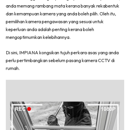
Ilham Impiana 360
anda memang rambang mata kerana banyak rekabentuk
Ilham Impiana Inspirasi Selebriti
dan kemampuan kamera yang anda boleh pilih. Oleh itu,
Impiana TV
pemilihan kamera pengawasan yang sesuai untuk
keperluan anda adalah penting kerana boleh
Casa Impiana
mengoptimumkan kelebihannya.
Impiana MakeOver
Lahar Dekor
Di sini, IMPIANA kongsikan tujuh perkara asas yang anda
Sembang Dekor
perlu pertimbangkan sebelum pasang kamera CCTV di
Sembang Laman
rumah.
Tip Impiana
Tip Laman
Hub Ideaktiv