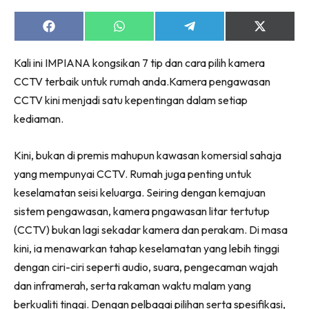
Ruang Makan
Ruang Tamu
Share
Share
Share
Share
on
on
on
on
Menarik Lagi
Facebook
WhatsApp
Telegram
X
Kali ini IMPIANA kongsikan 7 tip dan cara pilih kamera
(Twitter)
Casa Impiana
CCTV terbaik untuk rumah anda.Kamera pengawasan
Impiana Makeover
CCTV kini menjadi satu kepentingan dalam setiap
Makeover Ruang Selebriti
kediaman.
Destinasi
Hotel
Kini, bukan di premis mahupun kawasan komersial sahaja
Kafe
yang mempunyai CCTV. Rumah juga penting untuk
Hartanah
keselamatan seisi keluarga. Seiring dengan kemajuan
High Rise
sistem pengawasan, kamera pngawasan litar tertutup
Landed
(CCTV) bukan lagi sekadar kamera dan perakam. Di masa
Video
kini, ia menawarkan tahap keselamatan yang lebih tinggi
Beli Di Mana
dengan ciri-ciri seperti audio, suara, pengecaman wajah
Buat Sendiri
dan inframerah, serta rakaman waktu malam yang
Ilham Impiana
berkualiti tinggi. Dengan pelbagai pilihan serta spesifikasi,