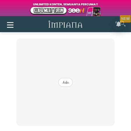
NEW
Ads
Login
|
Register
Buletin
Inspirasi
Bilik Air