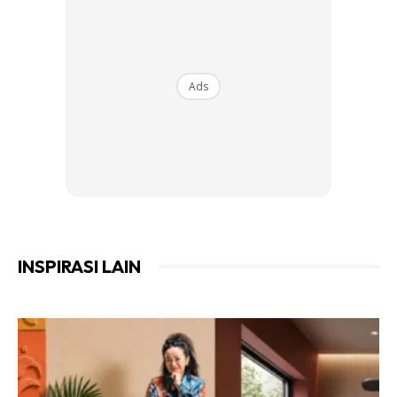
yang bersesuaian dengan rumah anda. Setiap CCTV
mempunyai ciri-ciri yang unik – ada yang sesuai untuk
kediaman manakala ada yang sesuai digunakan untuk
Ads
premis perniagaan.
2. Apakah jenis CCTV yang sesuai
untuk rumah
Sebelum memilih CCTV yang terbaik untuk rumah anda,
anda perlukan pertimbangkan jenis kamera, lensa, resolusi,
INSPIRASI LAIN
zoom bahkan penglihatan malam inframerah.
Jenis kamera
Ada tiga jenis kamera CCTV yang anda boleh pilih. Kamera
analog adalah lebih mampu milik berbanding kamera
berdefinisi tinggi (HD) atau kamera protokol internet (IP