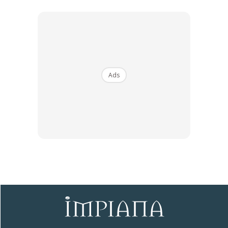
Ads
Ads
Resolusi
Resolusi yang tinggi dan tajam memastikan imej serta
rakaman yang sempurna. Ia menentukan sejauh mana
kamera itu boleh melihat dan membuat pemantauan. Bukan
itu sahaja, ia membolehkan kamera CCTV untuk
mengekalkan imej beresolusi tinggi walaupun telah
dizoomkan secara digital. Kamera IP mempunya resolusi