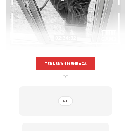
Sentuhan Midas penuh kemewahan dan elegant
untuk kediaman anda.
Rahsia dari IMPIANA, download sekarang di
KLIK DI SEENI
TERUSKAN MEMBACA
∞
1. Kenapa saya perlukan CCTV
Penting untuk anda menilai keperluan anda sebelum
Ads
mendapatkan kamera pengawasan. Tanya diri anda –
kenapa saya perlukan CCTV dan apa yang saya ingin lihat
di kamera? Nak pasang luar atau dalam rumah? Berapa
harganya? Selain itu, anda juga perlu ambil kira jenis CCTV