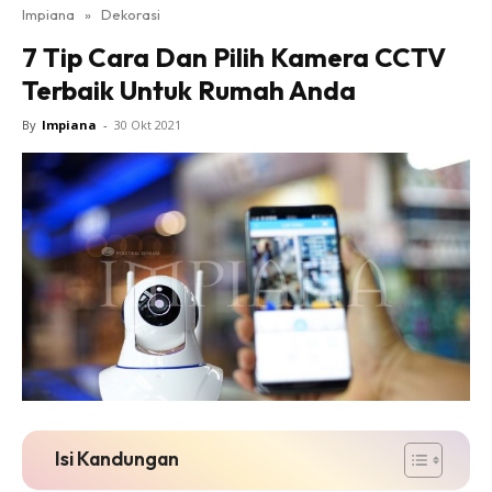
Impiana
»
Dekorasi
Bilik Tidur
7 Tip Cara Dan Pilih Kamera CCTV
Ruang Makan
Terbaik Untuk Rumah Anda
Ruang Tamu
Direktori
By
Impiana
-
30 Okt 2021
Interior Design
Landskap
DIY
Bilik Air
Bilik Tidur
Dapur
Ruang Makan
Make Over
Bilik Air
Bilik Tidur
Isi Kandungan
Dapur