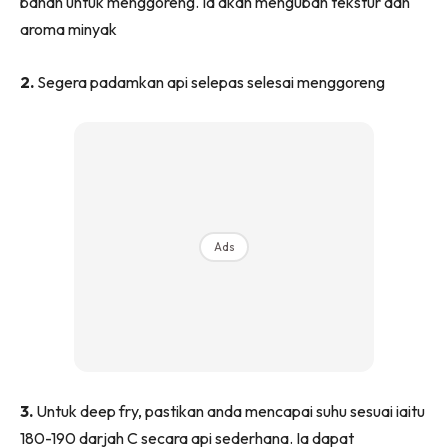
bahan untuk menggoreng. Ia akan mengubah tekstur dan
Ruang Makan
aroma minyak
Ruang Tamu
Menarik Lagi
2.
Segera padamkan api selepas selesai menggoreng
Casa Impiana
Impiana Makeover
Makeover Ruang Selebriti
Destinasi
Hotel
Kafe
Ads
Hartanah
High Rise
Landed
Video
Beli Di Mana
Buat Sendiri
3.
Untuk deep fry, pastikan anda mencapai suhu sesuai iaitu
Ilham Impiana
180-190 darjah C secara api sederhana. Ia dapat