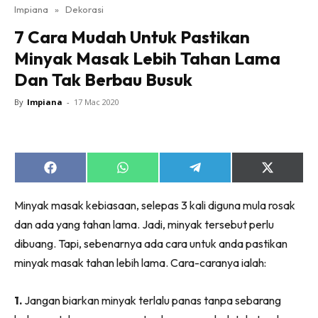
Impiana
»
Dekorasi
Bilik Tidur
7 Cara Mudah Untuk Pastikan
Ruang Makan
Minyak Masak Lebih Tahan Lama
Ruang Tamu
Dan Tak Berbau Busuk
Direktori
Interior Design
By
Impiana
-
17 Mac 2020
Landskap
DIY
Bilik Air
Share
Share
Share
Share
Bilik Tidur
on
on
on
on
Facebook
WhatsApp
Telegram
X
Dapur
Minyak masak kebiasaan, selepas 3 kali diguna mula rosak
(Twitter)
Ruang Makan
dan ada yang tahan lama. Jadi, minyak tersebut perlu
Make Over
dibuang. Tapi, sebenarnya ada cara untuk anda pastikan
minyak masak tahan lebih lama. Cara-caranya ialah:
Bilik Air
Bilik Tidur
1.
Jangan biarkan minyak terlalu panas tanpa sebarang
Dapur