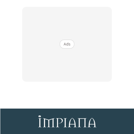
Dengan ini saya bersetuju dengan
Terma Penggunaan
dan
Polisi
Privasi
Langgan Sekarang
Ads
∞
Tip Penting Tidur Malam Yang
Sempurna
By
Impiana
-
26 Mac 2020
Pernah tak anda alami tidur yang kurang sempurna, seperti bila
bangun pagi badan masih tidak rasa segar, rasa malas yang