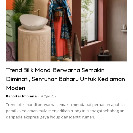
SHOPEE MY
SHOPEE MY
Baseus BH1 Lite
Amgras Stroller
80H Playtime
Baby Portable Mini
Wireless
Fan Rechargeable
RM74.06
RM58.4
RM80.5
RM101.47
Headphone
9 L...
Bluetoo...
Buy Now
Buy Now
Trend Bilik Mandi Berwarna Semakin
Diminati, Sentuhan Baharu Untuk Kediaman
1
/
5
❮
❯
Moden
Reporter Impiana
-
4 Ogo 2026
7.
Simpan minyak terpakai di dalam peti sejuk. Minyak akan
Trend bilik mandi berwarna semakin mendapat perhatian apabila
membeku, tapi ia akan cepat cair apabila dibiarkan
pemilik kediaman mula menjadikan ruang ini sebagai sebahagian
seketika di dalam suhu bilik
daripada ekspresi gaya hidup dan identiti rumah.