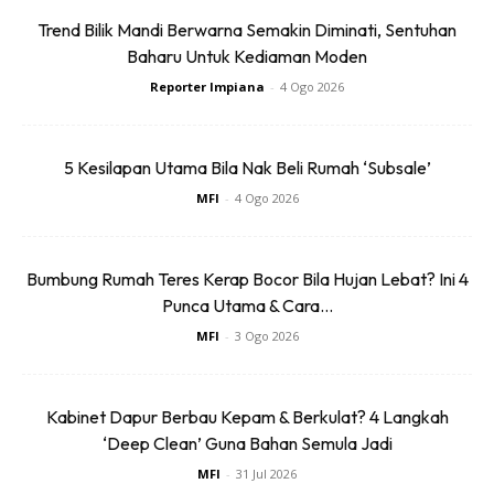
Sentuhan Midas penuh kemewahan dan elegant
Trend Bilik Mandi Berwarna Semakin Diminati, Sentuhan
untuk kediaman anda.
Baharu Untuk Kediaman Moden
Rahsia dari IMPIANA, download sekarang di
Reporter Impiana
-
4 Ogo 2026
5 Kesilapan Utama Bila Nak Beli Rumah ‘Subsale’
KLIK DI SEENI
MFI
-
4 Ogo 2026
Bumbung Rumah Teres Kerap Bocor Bila Hujan Lebat? Ini 4
Punca Utama & Cara...
MFI
-
3 Ogo 2026
Dapatkan tip dekorasi, perkongsian dan info menarik.
Free jer!
Kabinet Dapur Berbau Kepam & Berkulat? 4 Langkah
‘Deep Clean’ Guna Bahan Semula Jadi
MFI
-
31 Jul 2026