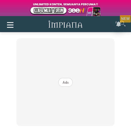
NEW
Ads
Login
|
Register
Buletin
Inspirasi
Bilik Air