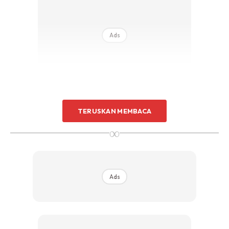
Sentuhan Midas penuh kemewahan dan elegant
untuk kediaman anda.
Rahsia dari IMPIANA, download sekarang di
Ads
KLIK DI SEENI
TERUSKAN MEMBACA
5.
Jika anda melakukan proses menggoreng berulang,
∞
pastikan tapis sisa sebelum masukkan bahan gorengan
seterusnya
Ads