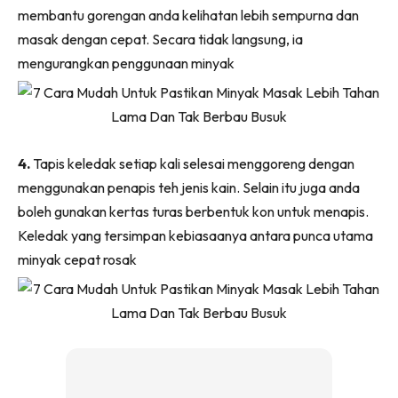
Ilham Impiana 360
membantu gorengan anda kelihatan lebih sempurna dan
masak dengan cepat. Secara tidak langsung, ia
Ilham Impiana Inspirasi Selebriti
mengurangkan penggunaan minyak
Impiana TV
Casa Impiana
Impiana MakeOver
Lahar Dekor
4.
Tapis keledak setiap kali selesai menggoreng dengan
Sembang Dekor
menggunakan penapis teh jenis kain. Selain itu juga anda
Sembang Laman
boleh gunakan kertas turas berbentuk kon untuk menapis.
Tip Impiana
Keledak yang tersimpan kebiasaanya antara punca utama
Tip Laman
minyak cepat rosak
Hub Ideaktiv