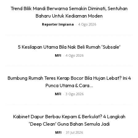
Trend Bilik Mandi Berwarna Semakin Diminati, Sentuhan
Baharu Untuk Kediaman Moden
Reporter Impiana
-
4 Ogo 2026
Ads
5 Kesilapan Utama Bila Nak Beli Rumah ‘Subsale’
MFI
-
4 Ogo 2026
Bumbung Rumah Teres Kerap Bocor Bila Hujan Lebat? Ini 4
Kangkung (
Ipomoea aquatica)
Punca Utama & Cara...
MFI
-
3 Ogo 2026
Kangkung merupakan tumbuhan dari keluarga kembang
pagi. Kangkung antara tumbuhan yang amat mudah
bercambah dan cepat dituai. Ia boleh di biak melalui biji
Kabinet Dapur Berbau Kepam & Berkulat? 4 Langkah
benih mahupun keratan batang yang keras dan mempunyai
‘Deep Clean’ Guna Bahan Semula Jadi
sedikit akar yang dibeli dari pasar. Kangkung memerlukan
MFI
-
31 Jul 2026
medium tanaman yang sentiasa lembap. Oleh itu, pastikan