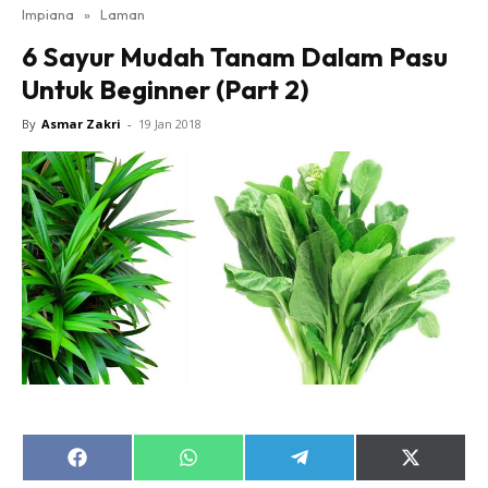
Impiana
»
Laman
Bilik Tidur
6 Sayur Mudah Tanam Dalam Pasu
Ruang Makan
Untuk Beginner (Part 2)
Ruang Tamu
Direktori
By
Asmar Zakri
-
19 Jan 2018
Interior Design
Landskap
DIY
Bilik Air
Bilik Tidur
Dapur
Ruang Makan
Make Over
Bilik Air
Bilik Tidur
Share
Share
Share
Share
Dapur
on
on
on
on