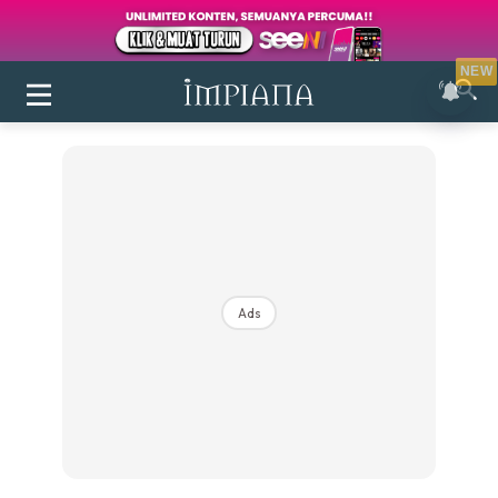
NEW
Ads
Login
|
Register
Buletin
Inspirasi
Bilik Air