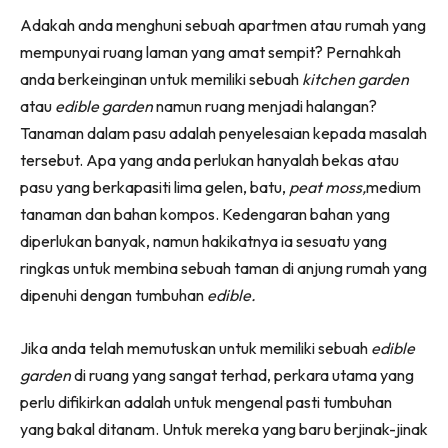
Ruang Makan
Facebook
WhatsApp
Telegram
X
Adakah anda menghuni sebuah apartmen atau rumah yang
(Twitter)
Ruang Tamu
mempunyai ruang laman yang amat sempit? Pernahkah
Menarik Lagi
anda berkeinginan untuk memiliki sebuah
kitchen garden
Casa Impiana
atau
edible garden
namun ruang menjadi halangan?
Impiana Makeover
Tanaman dalam pasu adalah penyelesaian kepada masalah
Makeover Ruang Selebriti
tersebut. Apa yang anda perlukan hanyalah bekas atau
Destinasi
pasu yang berkapasiti lima gelen, batu,
peat moss,
medium
Hotel
tanaman dan bahan kompos. Kedengaran bahan yang
Kafe
diperlukan banyak, namun hakikatnya ia sesuatu yang
Hartanah
ringkas untuk membina sebuah taman di anjung rumah yang
High Rise
dipenuhi dengan tumbuhan
edible.
Landed
Jika anda telah memutuskan untuk memiliki sebuah
edible
Video
garden
di ruang yang sangat terhad, perkara utama yang
Beli Di Mana
perlu difikirkan adalah untuk mengenal pasti tumbuhan
Buat Sendiri
yang bakal ditanam. Untuk mereka yang baru berjinak-jinak
Ilham Impiana