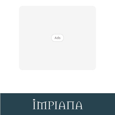
penyiraman dilakukan secara kerap terutamanya apabila
tibanya musim panas. Kangkung sedia dituai apabila
usianya mencapai empat hingga enam minggu selepas
disemai. Tinggalkan kira-kira 5cm panjang batang dari aras
tanah dan biarkan ia bercambah lagi.
Ads