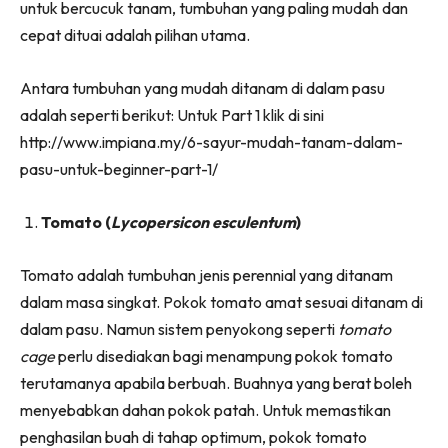
untuk bercucuk tanam, tumbuhan yang paling mudah dan
Ilham Impiana 360
cepat dituai adalah pilihan utama.
Ilham Impiana Inspirasi Selebriti
Impiana TV
Antara tumbuhan yang mudah ditanam di dalam pasu
Casa Impiana
adalah seperti berikut: Untuk Part 1 klik di sini
Impiana MakeOver
http://www.impiana.my/6-sayur-mudah-tanam-dalam-
Lahar Dekor
pasu-untuk-beginner-part-1/
Sembang Dekor
Sembang Laman
Tomato (
Lycopersicon esculentum
)
Tip Impiana
Tip Laman
Tomato adalah tumbuhan jenis perennial yang ditanam
dalam masa singkat. Pokok tomato amat sesuai ditanam di
dalam pasu. Namun sistem penyokong seperti
tomato
Hub Ideaktiv
cage
perlu disediakan bagi menampung pokok tomato
terutamanya apabila berbuah. Buahnya yang berat boleh
menyebabkan dahan pokok patah. Untuk memastikan
penghasilan buah di tahap optimum, pokok tomato