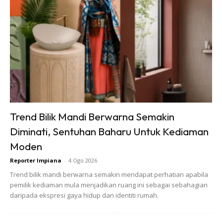
Semburan dari cuka
1) Sediakan botol semburan, 1 mangkuk kecil cuka putih dan
1 mangkuk kecil air
2) Isikan botol semburan dengan kedua –dua bahan di atas
3) Semburkan pada bunga
artificial
4) Untuk keringkan, hamparkan tuala dan susun bunga yang
telah disembur tadi di atas kain tuala tersebut.
Trend Bilik Mandi Berwarna Semakin
Diminati, Sentuhan Baharu Untuk Kediaman
Moden
Reporter Impiana
-
4 Ogo 2026
Trend bilik mandi berwarna semakin mendapat perhatian apabila
pemilik kediaman mula menjadikan ruang ini sebagai sebahagian
daripada ekspresi gaya hidup dan identiti rumah.