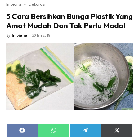
Impiana
»
Dekorasi
Bilik Tidur
5 Cara Bersihkan Bunga Plastik Yang
Ruang Makan
Amat Mudah Dan Tak Perlu Modal
Ruang Tamu
Direktori
By
Impiana
-
30 Jan 2018
Interior Design
Landskap
DIY
Bilik Air
Bilik Tidur
Dapur
Ruang Makan
Make Over
Bilik Air
Bilik Tidur
Share
Share
Share
Share
Dapur
on
on
on
on