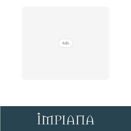
1) Sediakan sabun pencuci pinggan , air dan bekas
2) Campurkan air dan beberapa titik sabun pencuci pinggan
ke dalam bekas
3) Ambilkan beberapa kuntum bunga artificial dan dicuci
satu persatu.
Ads
4) Hamparkan tuala dan biarkan ia kering dengan
sendirinya