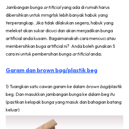
Ruang Makan
Facebook
WhatsApp
Telegram
X
Jambangan bunga
artificial
yang ada di rumah harus
(Twitter)
Ruang Tamu
dibersihkan untuk mrngrlsk lebih banyak habuk yang
Menarik Lagi
terperangkap. Jika tidak dilakukan segera, habuk yang
Casa Impiana
melekat akan sukar dicuci dan akan menjadikan bunga
Impiana Makeover
artificial anda kusam. Bagaimanakah cara mencuci atau
Makeover Ruang Selebriti
membersihkan buga artificial ni? Anda boleh gunakan 5
Destinasi
cara ini untuk pembersihan bunga
artificial
anda;
Hotel
Kafe
Garam dan brown bag/plastik beg
Hartanah
High Rise
1) Tuangkan satu cawan garam ke dalam
brown bag
/plastik
Landed
beg. Dan masukkan jambangan bunga ke dalam beg itu
Video
(pastikan kelopak bunga yang masuk dan bahagian batang
Beli Di Mana
keluar)
Buat Sendiri
Ilham Impiana