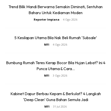
Trend Bilik Mandi Berwarna Semakin Diminati, Sentuhan
Baharu Untuk Kediaman Moden
Reporter Impiana
-
4 Ogo 2026
Sabun pencuci pinggan
5 Kesilapan Utama Bila Nak Beli Rumah ‘Subsale’
MFI
-
4 Ogo 2026
Bumbung Rumah Teres Kerap Bocor Bila Hujan Lebat? Ini 4
Punca Utama & Cara...
MFI
-
3 Ogo 2026
Ads
Kabinet Dapur Berbau Kepam & Berkulat? 4 Langkah
‘Deep Clean’ Guna Bahan Semula Jadi
MFI
-
31 Jul 2026