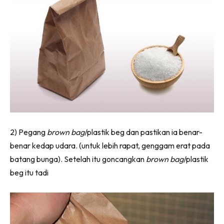
Ilham Impiana 360
Ilham Impiana Inspirasi Selebriti
Impiana TV
Casa Impiana
Impiana MakeOver
Lahar Dekor
Sembang Dekor
Sembang Laman
Tip Impiana
2) Pegang
brown bag
/plastik beg dan pastikan ia benar-
Tip Laman
benar kedap udara. (untuk lebih rapat, genggam erat pada
batang bunga). Setelah itu goncangkan
brown bag
/plastik
beg itu tadi
Hub Ideaktiv