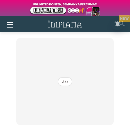
NEW
Ads
Login
|
Register
Buletin
Inspirasi
Bilik Air