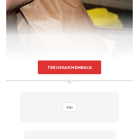
Sentuhan Midas penuh kemewahan dan elegant
untuk kediaman anda.
Rahsia dari IMPIANA, download sekarang di
KLIK DI SEENI
TERUSKAN MEMBACA
3) Anda mendapati gubahan bunga kembali bersih,segar
∞
dan berseri.
Ads