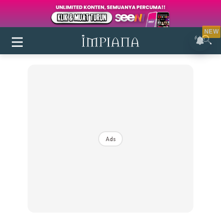
NEW
Ads
Login
|
Register
Buletin
Inspirasi
Bilik Air