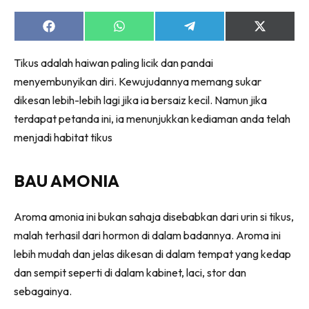
Ruang Makan
Ruang Tamu
Share
Share
Share
Share
on
on
on
on
Menarik Lagi
Facebook
WhatsApp
Telegram
X
Tikus adalah haiwan paling licik dan pandai
(Twitter)
Casa Impiana
menyembunyikan diri. Kewujudannya memang sukar
Impiana Makeover
dikesan lebih-lebih lagi jika ia bersaiz kecil. Namun jika
Makeover Ruang Selebriti
terdapat petanda ini, ia menunjukkan kediaman anda telah
Destinasi
menjadi habitat tikus
Hotel
Kafe
BAU AMONIA
Hartanah
High Rise
Aroma amonia ini bukan sahaja disebabkan dari urin si tikus,
Landed
malah terhasil dari hormon di dalam badannya. Aroma ini
Video
lebih mudah dan jelas dikesan di dalam tempat yang kedap
Beli Di Mana
dan sempit seperti di dalam kabinet, laci, stor dan
Buat Sendiri
sebagainya.
Ilham Impiana