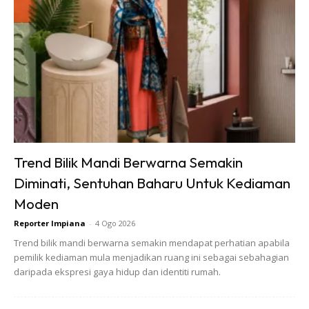
SHOPEE MY
SHOPEE MY
Baseus BH1 Lite
Amgras Stroller
80H Playtime
Baby Portable Mini
Trend Bilik Mandi Berwarna Semakin
Wireless
Fan Rechargeable
RM74.06
RM58.4
RM80.5
RM101.47
Diminati, Sentuhan Baharu Untuk Kediaman
Headphone
9 L...
Bluetoo...
Moden
Buy Now
Buy Now
Reporter Impiana
-
4 Ogo 2026
Trend bilik mandi berwarna semakin mendapat perhatian apabila
1
/
5
❮
❯
pemilik kediaman mula menjadikan ruang ini sebagai sebahagian
daripada ekspresi gaya hidup dan identiti rumah.
Sentuhan Midas penuh kemewahan dan elegant