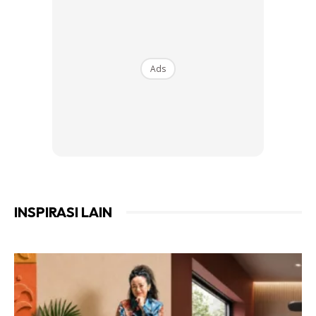
Ads
Ads
Jika terdapat petanda-petanda berikut, langkah
INSPIRASI LAIN
pencegahan perlu diambil segeraa sebelum si tikus
membina rumah tangga di dalam kediaman anda
Anda mungkin berminat dengan