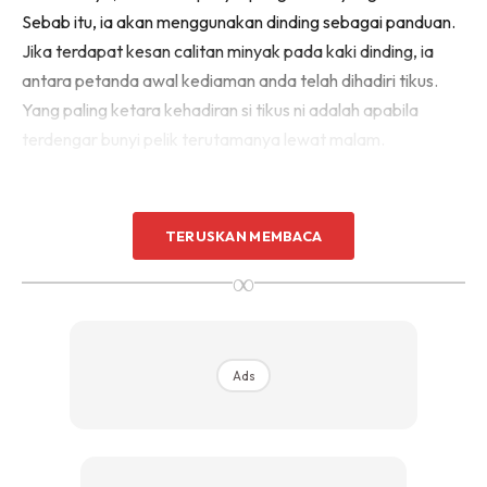
Sebab itu, ia akan menggunakan dinding sebagai panduan.
Sentuhan Midas penuh kemewahan dan elegant
untuk kediaman anda.
Jika terdapat kesan calitan minyak pada kaki dinding, ia
Rahsia dari IMPIANA, download sekarang di
antara petanda awal kediaman anda telah dihadiri tikus.
Yang paling ketara kehadiran si tikus ni adalah apabila
terdengar bunyi pelik terutamanya lewat malam.
KLIK DI SEENI
TERUSKAN MEMBACA
∞
Ads
Ads