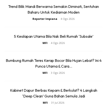
untuk kediaman anda.
Trend Bilik Mandi Berwarna Semakin Diminati, Sentuhan
Rahsia dari IMPIANA, download sekarang di
Baharu Untuk Kediaman Moden
Reporter Impiana
-
4 Ogo 2026
KLIK DI SEENI
5 Kesilapan Utama Bila Nak Beli Rumah ‘Subsale’
MFI
-
4 Ogo 2026
Bumbung Rumah Teres Kerap Bocor Bila Hujan Lebat? Ini 4
Punca Utama & Cara...
Dapatkan tip dekorasi, perkongsian dan info menarik.
Free jer!
MFI
-
3 Ogo 2026
Kabinet Dapur Berbau Kepam & Berkulat? 4 Langkah
‘Deep Clean’ Guna Bahan Semula Jadi
Dengan ini saya bersetuju dengan
Terma Penggunaan
dan
Polisi
MFI
-
31 Jul 2026
Privasi