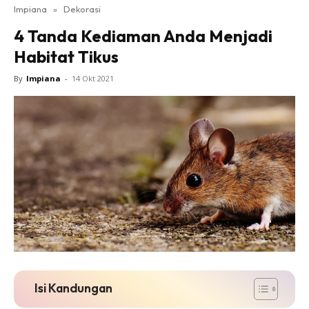
Impiana
»
Dekorasi
Bilik Tidur
4 Tanda Kediaman Anda Menjadi
Ruang Makan
Habitat Tikus
Ruang Tamu
Direktori
By
Impiana
-
14 Okt 2021
Interior Design
Landskap
DIY
Bilik Air
Bilik Tidur
Dapur
Ruang Makan
Make Over
Bilik Air
Bilik Tidur
Isi Kandungan
Dapur