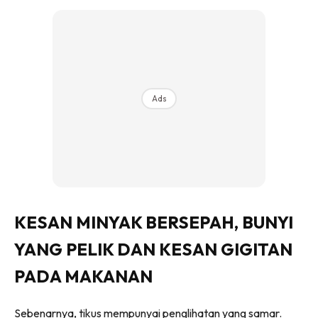
Ilham Impiana 360
Ilham Impiana Inspirasi Selebriti
Impiana TV
Casa Impiana
Impiana MakeOver
Ads
Lahar Dekor
Sembang Dekor
Sembang Laman
Tip Impiana
Tip Laman
KESAN MINYAK BERSEPAH, BUNYI
YANG PELIK DAN KESAN GIGITAN
Hub Ideaktiv
PADA MAKANAN
Sebenarnya, tikus mempunyai penglihatan yang samar.