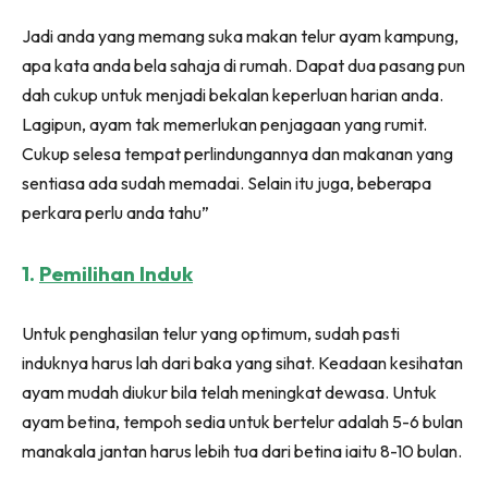
Ilham Impiana 360
Jadi anda yang memang suka makan telur ayam kampung,
Ilham Impiana Inspirasi Selebriti
apa kata anda bela sahaja di rumah. Dapat dua pasang pun
Impiana TV
dah cukup untuk menjadi bekalan keperluan harian anda.
Casa Impiana
Lagipun, ayam tak memerlukan penjagaan yang rumit.
Impiana MakeOver
Cukup selesa tempat perlindungannya dan makanan yang
Lahar Dekor
sentiasa ada sudah memadai. Selain itu juga, beberapa
Sembang Dekor
perkara perlu anda tahu”
Sembang Laman
Tip Impiana
1.
Pemilihan Induk
Tip Laman
Untuk penghasilan telur yang optimum, sudah pasti
induknya harus lah dari baka yang sihat. Keadaan kesihatan
Hub Ideaktiv
ayam mudah diukur bila telah meningkat dewasa. Untuk
ayam betina, tempoh sedia untuk bertelur adalah 5-6 bulan
manakala jantan harus lebih tua dari betina iaitu 8-10 bulan.