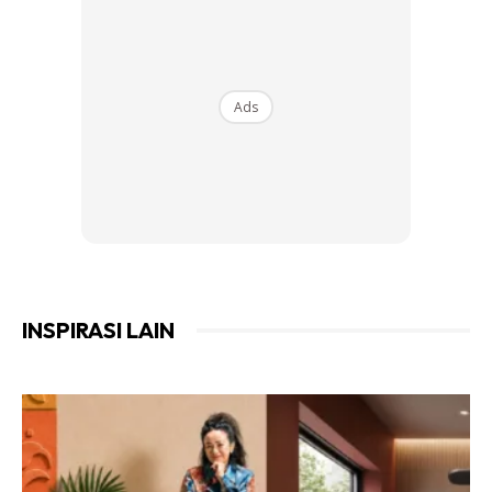
2.
Reban
Ads
Ads
INSPIRASI LAIN
Untuk mendapatkan ayam kampung yang sihat dan sedap,
ia perlu dibiarkan bebas berkeliaran di sekitar rumah. Hal ini
akan menyebabkan otot ayam lebih padu dan dagingnya
sedap apabila dimakan. Dapat 2 jam sehari pun dah
memadai. Selain biarkan di dalam reban, di samping itu