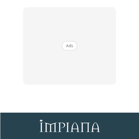
Ads
Namun tempat teduhan nya perlu disediakan. Tak perlu
terlalu besar. Memadai ada ruang ia berlindung dari terik
matahari dan kesejukan terutamanya di waktu malam. Jika
fokus utama tadi adalah untuk penghasilan telur, sediakan