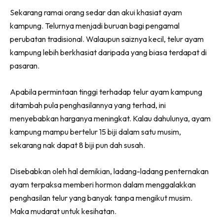
Ruang Makan
Facebook
WhatsApp
Telegram
X
Sekarang ramai orang sedar dan akui khasiat ayam
(Twitter)
Ruang Tamu
kampung. Telurnya menjadi buruan bagi pengamal
Menarik Lagi
perubatan tradisional. Walaupun saiznya kecil, telur ayam
Casa Impiana
kampung lebih berkhasiat daripada yang biasa terdapat di
Impiana Makeover
pasaran.
Makeover Ruang Selebriti
Destinasi
Apabila permintaan tinggi terhadap telur ayam kampung
Hotel
ditambah pula penghasilannya yang terhad, ini
Kafe
menyebabkan harganya meningkat. Kalau dahulunya, ayam
Hartanah
kampung mampu bertelur 15 biji dalam satu musim,
High Rise
sekarang nak dapat 8 biji pun dah susah.
Landed
Disebabkan oleh hal demikian, ladang-ladang penternakan
Video
ayam terpaksa memberi hormon dalam menggalakkan
Beli Di Mana
penghasilan telur yang banyak tanpa mengikut musim.
Buat Sendiri
Maka mudarat untuk kesihatan.
Ilham Impiana