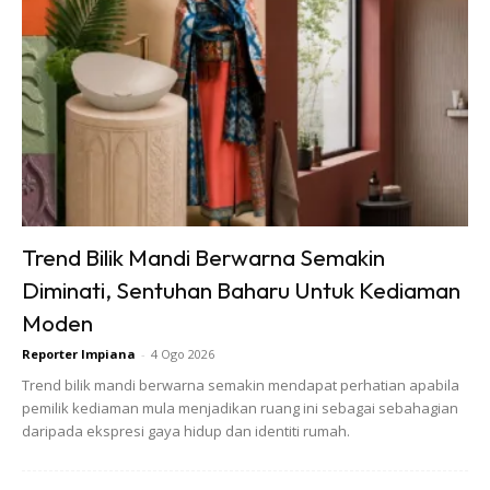
juga, bila ayam bebas berkeliaran, ia akan dapat mencari
makanan dari sumber lain selain yang diberikan seperti
cacing, siput babi, serangga yang mempunyai protein yang
tinggi.
Trend Bilik Mandi Berwarna Semakin
Diminati, Sentuhan Baharu Untuk Kediaman
Moden
Reporter Impiana
-
4 Ogo 2026
Trend bilik mandi berwarna semakin mendapat perhatian apabila
pemilik kediaman mula menjadikan ruang ini sebagai sebahagian
daripada ekspresi gaya hidup dan identiti rumah.