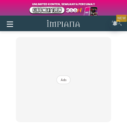
NEW
Ads
Login
|
Register
Buletin
Inspirasi
Bilik Air