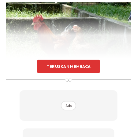
Sentuhan Midas penuh kemewahan dan elegant
untuk kediaman anda.
Rahsia dari IMPIANA, download sekarang di
KLIK DI SEENI
TERUSKAN MEMBACA
∞
Sebaiknya ayam jantan dan betina datang dari baka yang
berbeza. Kira nanti telur itu jadi mix lah. Oleh itu, jika anda
Ads
inginkan hasil segera, jangan beli anak ayam yang masih
berbulu halus. Beli yang sudah matang.