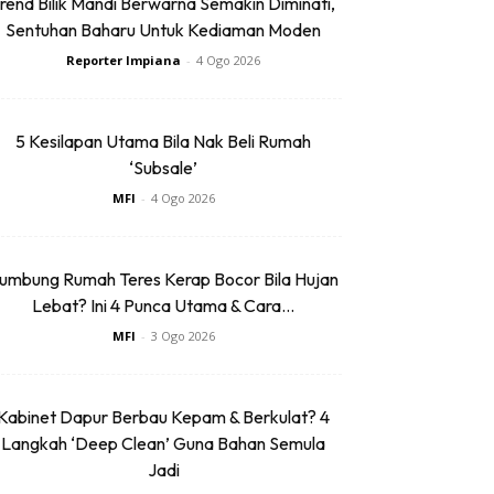
rend Bilik Mandi Berwarna Semakin Diminati,
Sentuhan Baharu Untuk Kediaman Moden
Reporter Impiana
-
4 Ogo 2026
5 Kesilapan Utama Bila Nak Beli Rumah
‘Subsale’
SHOPEE MY
MFI
-
4 Ogo 2026
SwissThomas Capsule
Food Chopper 900ML
Blender Cutter S...
umbung Rumah Teres Kerap Bocor Bila Hujan
RM25.4
RM25.4
Lebat? Ini 4 Punca Utama & Cara...
Buy Now
MFI
-
3 Ogo 2026
Kabinet Dapur Berbau Kepam & Berkulat? 4
Langkah ‘Deep Clean’ Guna Bahan Semula
SHOPEE MY
Jadi
Hulmers 90