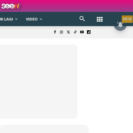
K LAGI
VIDEO
NEW