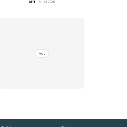
MFI
-
31 Jul 2026
y
Insulated 
Tumbler wit
RM23.9
RM28.5
Buy Now
Ads
iaman