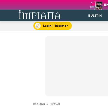
BULETIN
Login
|
Register
Impiana
»
Travel