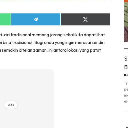
ik Tidur
pur
ang Makan
Share
Share
on
on
ver
App
Telegram
X
iri tradisional memang jarang sekali kita dapat lihat.
(Twitter)
ik Air
i bina tradisional. Bagi anda yang ingin merasai sendiri
ik Tidur
T
g semakin ditelan zaman, ini antara lokasi yang patut
pur
S
ang Makan
B
ang Tamu
Re
 Lagi
Tr
sa Impiana
pe
piana Makeover
me
ek
keover Ruang Selebriti
Ads
stinasi
Hotel
Kafe