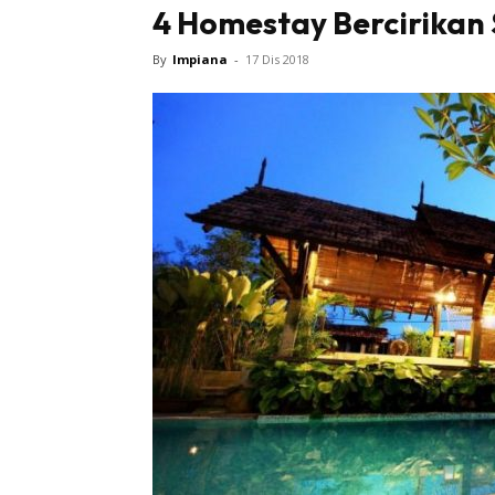
4 Homestay Bercirikan 
By
Impiana
-
17 Dis 2018
Buletin
Inspiras
Bil
Bil
Ru
Ru
Direkto
In
La
DIY
Bil