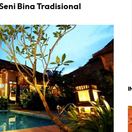
Seni Bina Tradisional
Login
|
Register
i
ik Air
ik Tidur
ang Makan
ang Tamu
I
ri
terior Design
ndskap
ik Air