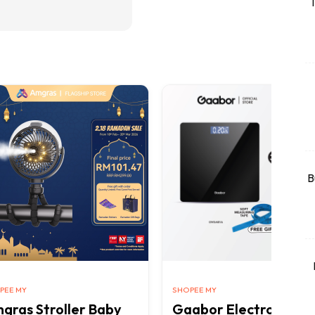
T
rtanah
High Rise
Landed
li Di Mana
at Sendiri
ham Impiana
Ilham Impiana 360
Ilham Impiana Inspirasi Selebriti
B
piana TV
Casa Impiana
Impiana MakeOver
har Dekor
mbang Dekor
PEE MY
SHOPEE MY
mbang Laman
gras Stroller Baby
Gaabor Electronic