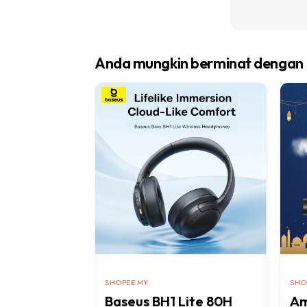
Ha
Anda mungkin berminat dengan
Video
Be
Bu
Il
Im
La
Se
SHOPEE MY
SHO
Se
Baseus BH1 Lite 80H
Am