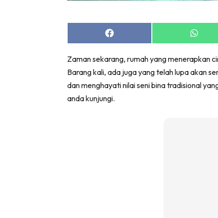
Bil
Da
Ru
Share
Share
on
on
Make O
Facebook
Whats
Zaman sekarang, rumah yang menerapkan ciri-c
Bil
Barang kali, ada juga yang telah lupa akan sen
Bil
dan menghayati nilai seni bina tradisional yan
Da
anda kunjungi.
Ru
Ru
Menarik
Ca
Im
Ma
De