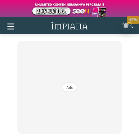
NEW
Ads
Login
|
Register
Buletin
Inspirasi
Bilik Air