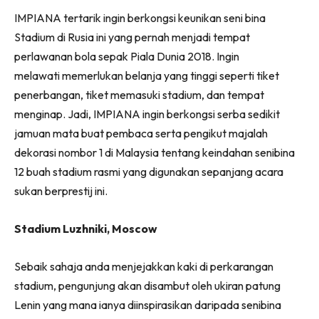
Ruang Makan
Facebook
WhatsApp
Telegram
X
IMPIANA tertarik ingin berkongsi keunikan seni bina
(Twitter)
Ruang Tamu
Stadium di Rusia ini yang pernah menjadi tempat
Menarik Lagi
perlawanan bola sepak Piala Dunia 2018. Ingin
Casa Impiana
melawati memerlukan belanja yang tinggi seperti tiket
Impiana Makeover
penerbangan, tiket memasuki stadium, dan tempat
Makeover Ruang Selebriti
menginap. Jadi, IMPIANA ingin berkongsi serba sedikit
Destinasi
jamuan mata buat pembaca serta pengikut majalah
Hotel
dekorasi nombor 1 di Malaysia tentang keindahan senibina
Kafe
12 buah stadium rasmi yang digunakan sepanjang acara
Hartanah
sukan berprestij ini.
High Rise
Stadium Luzhniki, Moscow
Landed
Video
Sebaik sahaja anda menjejakkan kaki di perkarangan
Beli Di Mana
stadium, pengunjung akan disambut oleh ukiran patung
Buat Sendiri
Lenin yang mana ianya diinspirasikan daripada senibina
Ilham Impiana