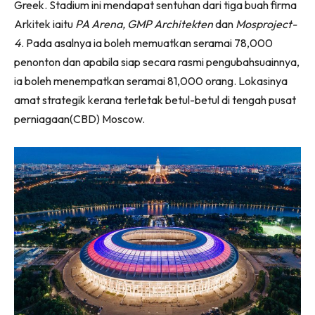
Greek. Stadium ini mendapat sentuhan dari tiga buah firma
Ilham Impiana 360
Arkitek iaitu
PA Arena, GMP Architekten
dan
Mosproject-
Ilham Impiana Inspirasi Selebriti
4
. Pada asalnya ia boleh memuatkan seramai 78,000
Impiana TV
penonton dan apabila siap secara rasmi pengubahsuainnya,
Casa Impiana
ia boleh menempatkan seramai 81,000 orang. Lokasinya
Impiana MakeOver
amat strategik kerana terletak betul-betul di tengah pusat
Lahar Dekor
perniagaan(CBD) Moscow.
Sembang Dekor
Sembang Laman
Tip Impiana
Tip Laman
Hub Ideaktiv