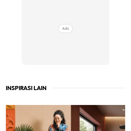
Ads
Fisht Stadium, Sochi
Firma Arkitek
Populous
bertanggungjawab dalam
merangka design pembinaan stadium bersejarah yang
pernah menjadi
host
kepada Sukan Olimpik Musim Sejuk
pada tahun 2014. Pada asalnya, stadium ini berkonsepkan
tutup bumbung, tetapi diubah pelan khasnya kepada
INSPIRASI LAIN
konsep
open-ai
r untuk penganjuran Piala Dunia 2018,
Russia. Jumlah keseluruhan perbelanjaan menelan sehingga
USD 779 Juta ini diilhamkan daripada ukiran telur emas
diraja
Faberge Egg
.