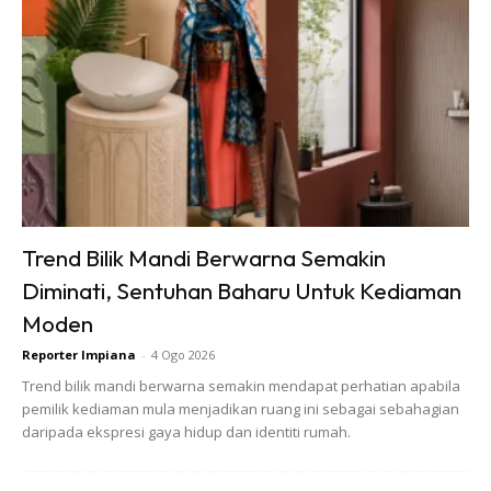
Trend Bilik Mandi Berwarna Semakin
Diminati, Sentuhan Baharu Untuk Kediaman
Moden
Stadium Yekaterinburg
Reporter Impiana
-
4 Ogo 2026
Selaku penganjur rasmi edisi Piala Dunia 2018, Rusia
Trend bilik mandi berwarna semakin mendapat perhatian apabila
pemilik kediaman mula menjadikan ruang ini sebagai sebahagian
mengambil langkah
all
–
out
dalam idea senibina stadium
daripada ekspresi gaya hidup dan identiti rumah.
dengan merangka pelan yang pada asalnya nampak tidak
masuk akal, tetapi end resultnya amat gempak dan