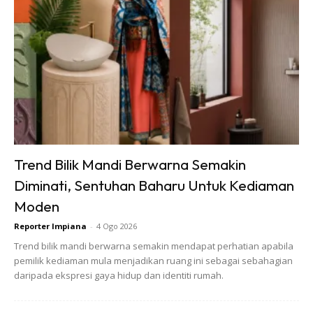
Dapatkan tip dekorasi, perkongsian dan info menarik.
Free jer!
Trend Bilik Mandi Berwarna Semakin
Diminati, Sentuhan Baharu Untuk Kediaman
Dengan ini saya bersetuju dengan
Terma Penggunaan
dan
Polisi
Privasi
Moden
Reporter Impiana
-
4 Ogo 2026
Langgan Sekarang
Trend bilik mandi berwarna semakin mendapat perhatian apabila
pemilik kediaman mula menjadikan ruang ini sebagai sebahagian
daripada ekspresi gaya hidup dan identiti rumah.
∞