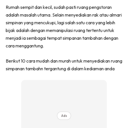
Ruang Makan
Facebook
WhatsApp
Telegram
X
Rumah sempit dan kecil, sudah pasti ruang pengstoran
(Twitter)
Ruang Tamu
adalah masalah utama. Selain menyediakan rak atau almari
Menarik Lagi
simpinan yang mencukupi, lagi salah satu cara yang lebih
Casa Impiana
bijak adalah dengan memanipulasi ruang tertentu untuk
Impiana Makeover
menjadi ia sembagai tempat simpanan tambahan dengan
Makeover Ruang Selebriti
cara menggantung.
Destinasi
Hotel
Berikut 10 cara mudah dan murah untuk menyediakan ruang
Kafe
simpanan tambahn tergantung di dalam kediaman anda
Hartanah
High Rise
Landed
Video
Beli Di Mana
Buat Sendiri
Ads
Ilham Impiana