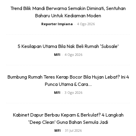
Trend Bilik Mandi Berwarna Semakin Diminati, Sentuhan
Baharu Untuk Kediaman Moden
Cara Paling Mudah Dan Murah Cuci
Reporter Impiana
-
4 Ogo 2026
Kotoran Degil Dalam Oven
5 Kesilapan Utama Bila Nak Beli Rumah ‘Subsale’
By
Impiana
-
13 Feb 2019
MFI
-
4 Ogo 2026
Bumbung Rumah Teres Kerap Bocor Bila Hujan Lebat? Ini 4
Punca Utama & Cara...
MFI
-
3 Ogo 2026
Kabinet Dapur Berbau Kepam & Berkulat? 4 Langkah
‘Deep Clean’ Guna Bahan Semula Jadi
Oven atau ketuhar, jika tidak bersihkan setiap kali selepas
MFI
-
31 Jul 2026
digunakan mestikan akan menyebabkan kotaran melekat dan