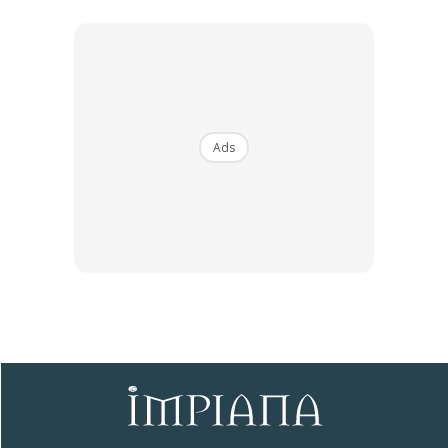
sukar untuk dicuci kelak. Hal-hal ini antara risiko yang boleh
menyebabkan jangkitan atau pencemaran kepada makanan
yang dimasak.
Kebiasaanya, suri rumah lebih yakin dengan produk-prodak
pencuci khas yang haraganya boleh tahan mahal juga. Namun,
keberkesanannya tidak dijamin. Sebenarnya, ada cara yang lebih
Ads
mudah dan murah hanya dengan menggunakan bahan-bahan
dapur sahaja
Bahan diperlukan:
? Air
? Botol Spray
? Baking Soda
? Kain Buruk
? Cuka
? Mangkuk kecik
TERUSKAN MEMBACA
Caranya:
1. Keluarkan semua perkakasan dalam oven