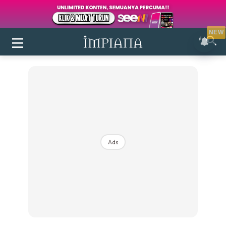
NEW
Ads
Login
|
Register
Buletin
Inspirasi
Bilik Air