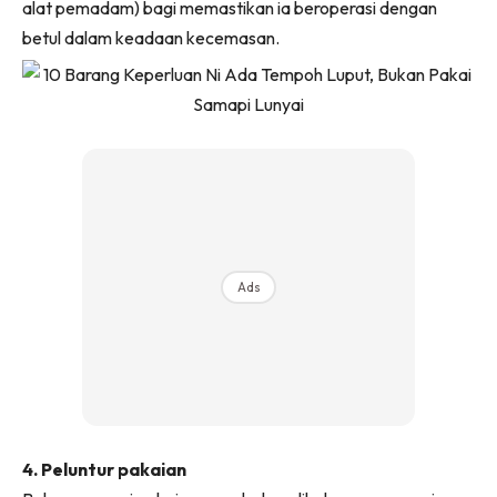
alat pemadam) bagi memastikan ia beroperasi dengan
Ilham Impiana 360
betul dalam keadaan kecemasan.
Ilham Impiana Inspirasi Selebriti
Impiana TV
Casa Impiana
Impiana MakeOver
Lahar Dekor
Sembang Dekor
Sembang Laman
Tip Impiana
Ads
Tip Laman
Hub Ideaktiv
4. Peluntur pakaian