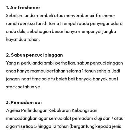
Ruang Makan
1. Air freshener
Ruang Tamu
Sebelum anda membeli atau menyembur air freshener
Menarik Lagi
rumah periksa tarikh tamat tempoh pada penyegar udara
Casa Impiana
anda dulu, sebahagian besar hanya mempunyai jangka
Impiana Makeover
hayat dua tahun.
Makeover Ruang Selebriti
Destinasi
2. Sabun pencuci pinggan
Hotel
Yang ni perlu anda ambil perhatian, sabun pencuci pinggan
Kafe
anda hanya mampu bertahan selama 1 tahun sahaja.Jadi
Hartanah
jangan ingat time sale tu boleh beli banyak-banyak buat
High Rise
stock setahun ye.
Landed
3. Pemadam api
Video
Agensi Perlindungan Kebakaran Kebangsaan
Beli Di Mana
mencadangkan agar semua alat pemadam diuji dan / atau
Buat Sendiri
diganti setiap 5 hingga 12 tahun (bergantung kepada jenis
Ilham Impiana