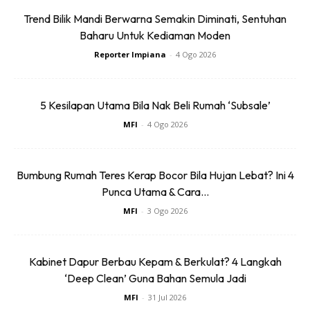
Anda mungkin berminat dengan
Trend Bilik Mandi Berwarna Semakin Diminati, Sentuhan
Baharu Untuk Kediaman Moden
Reporter Impiana
-
4 Ogo 2026
5 Kesilapan Utama Bila Nak Beli Rumah ‘Subsale’
MFI
-
4 Ogo 2026
SHOPEE MY
SHOPEE MY
Bumbung Rumah Teres Kerap Bocor Bila Hujan Lebat? Ini 4
Baseus BH1 Lite
Amgras Stroller
Punca Utama & Cara...
80H Playtime
Baby Portable Mini
MFI
-
3 Ogo 2026
Wireless
Fan Rechargeable
RM74.06
RM58.4
RM80.5
RM101.47
Headphone
9 L...
Bluetoo...
Buy Now
Buy Now
Kabinet Dapur Berbau Kepam & Berkulat? 4 Langkah
‘Deep Clean’ Guna Bahan Semula Jadi
MFI
-
31 Jul 2026
1
/
5
❮
❯