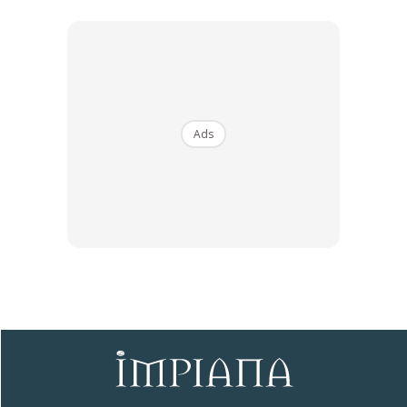
Ads
Ads
9. Bra
Buat wanita , ini penting! Awasi bra anda dan periksa
sekiranya dawai pada bra sudah mulai keluar, gantikan ia
dengan bra yang baru. Purata jangka hayat bra hanya
bertahan selama 9 bulan sahaja.