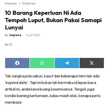
Impiana
»
Dekorasi
Bilik Tidur
10 Barang Keperluan Ni Ada
Ruang Makan
Tempoh Luput, Bukan Pakai Samapi
Ruang Tamu
Lunyai
Direktori
Interior Design
By
Impiana
-
13 Jun 2020
Landskap
Se (7)
DIY
Bilik Air
Bilik Tidur
Share
Share
Share
Share
on
on
on
on
Dapur
Facebook
WhatsApp
Telegram
X
Tak sangka pula sabun, kasut dan beberapa item lain ada
Ruang Makan
(Twitter)
‘expired date’. Tapi ini bukan lah bermaksud lepas baca
Make Over
artikel ini, anda kena buang kesemuanya. Tengok juga
Bilik Air
kondisi barang berkenaan, kalau masih elok, kenapa perlu
Bilik Tidur
membazir.
Dapur