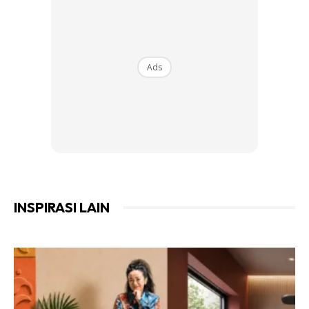
Sabun buku sekarang ini dah semakin jarang orang pakai.
Tapi ia sebenarnya mempunyai jangka hayat sehingga tiga
tahun. walaupun sesetengah jenama hanya bertahan untuk
18 bulan.
Ads
INSPIRASI LAIN
Ads