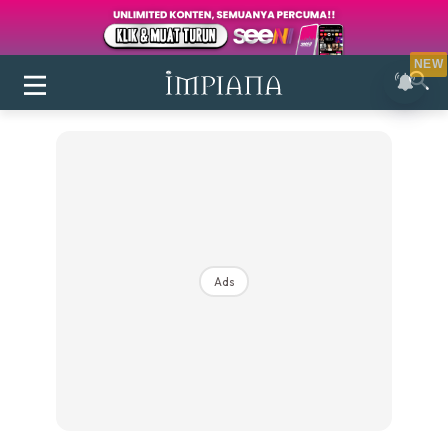
NEW
Ads
Login
|
Register
Buletin
Inspirasi
Bilik Air