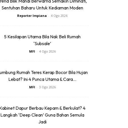
rend Bilik Mandi Berwarna Semakin Diminati,
Sentuhan Baharu Untuk Kediaman Moden
Reporter Impiana
-
4 Ogo 2026
5 Kesilapan Utama Bila Nak Beli Rumah
‘Subsale’
MFI
-
4 Ogo 2026
umbung Rumah Teres Kerap Bocor Bila Hujan
Lebat? Ini 4 Punca Utama & Cara...
MFI
-
3 Ogo 2026
Kabinet Dapur Berbau Kepam & Berkulat? 4
Langkah ‘Deep Clean’ Guna Bahan Semula
Jadi