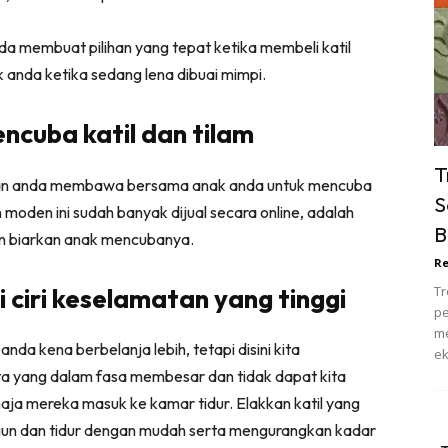
ik Tidur
pur
a membuat pilihan yang tepat ketika membeli katil
ang Makan
anda ketika sedang lena dibuai mimpi.
ver
cuba katil dan tilam
ik Air
ik Tidur
T
ikan anda membawa bersama anak anda untuk mencuba
pur
S
n moden ini sudah banyak dijual secara online, adalah
ang Makan
B
dan biarkan anak mencubanya.
ang Tamu
Re
 Lagi
 ciri keselamatan yang tinggi
Tr
sa Impiana
pe
piana Makeover
me
anda kena berbelanja lebih, tetapi disini kita
ek
keover Ruang Selebriti
a yang dalam fasa membesar dan tidak dapat kita
stinasi
ja mereka masuk ke kamar tidur. Elakkan katil yang
Hotel
gun dan tidur dengan mudah serta mengurangkan kadar
Kafe