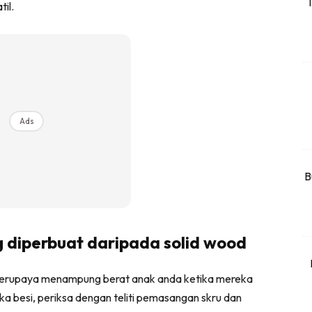
T
il.
rtanah
High Rise
Landed
li Di Mana
at Sendiri
Ads
ham Impiana
Ilham Impiana 360
Ilham Impiana Inspirasi Selebriti
B
piana TV
Casa Impiana
Impiana MakeOver
g diperbuat daripada solid wood
har Dekor
mbang Dekor
a berupaya menampung berat anak anda ketika mereka
mbang Laman
gka besi, periksa dengan teliti pemasangan skru dan