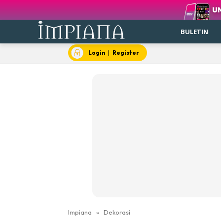
BULETIN
Login
|
Register
Impiana
»
Dekorasi