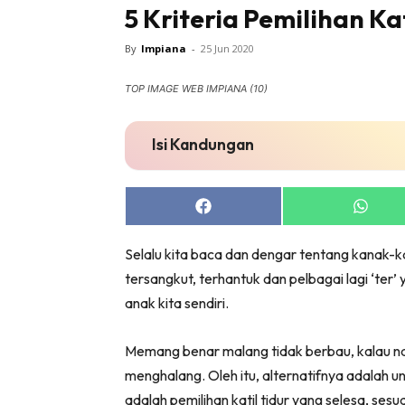
5 Kriteria Pemilihan Kat
By
Impiana
-
25 Jun 2020
TOP IMAGE WEB IMPIANA (10)
Buletin
Isi Kandungan
Inspiras
Bil
Share
Share
Bil
on
on
Ru
Facebook
Whats
Selalu kita baca dan dengar tentang kanak-ka
Ru
tersangkut, terhantuk dan pelbagai lagi ‘ter’
Direkto
anak kita sendiri.
In
La
Memang benar malang tidak berbau, kalau na
DIY
menghalang. Oleh itu, alternatifnya adalah un
Bil
adalah pemilihan katil tidur yang selesa, sesu