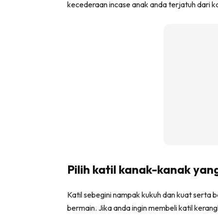
kecederaan incase anak anda terjatuh dari kat
Ha
Video
Be
Bu
Il
Im
Pilih katil kanak-kanak yan
La
Se
Katil sebegini nampak kukuh dan kuat sert
Se
bermain. Jika anda ingin membeli katil keran