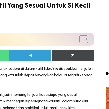
il Yang Sesuai Untuk Si Kecil
Login
|
Register
i
ik Air
Share
Share
ik Tidur
on
on
ang Makan
App
Telegram
X
nak cedera di dalam katil tidur/
cot
disebabkan terjatuh,
(Twitter)
ang Tamu
I
 yang kita tidak dapat bayangkan kalau ia terjadi kepada
ri
terior Design
ndskap
k jadi, memang terjadi tiada siapa yang dapat
tuk mencegah di peringkat awal iaitu dalam situasi ini
ik Air
ai, selamat dan praktikal untuk anak-anak kita.