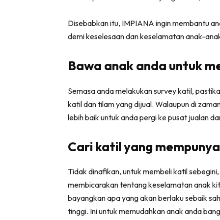
Bil
Da
Disebabkan itu, IMPIANA ingin membantu and
Ru
demi keselesaan dan keselamatan anak-anak 
Make O
Bawa anak anda untuk men
Bil
Bil
Semasa anda melakukan survey katil, past
Da
katil dan tilam yang dijual. Walaupun di zama
Ru
lebih baik untuk anda pergi ke pusat jualan 
Ru
Menarik
Cari katil yang mempunyai
Ca
Im
Tidak dinafikan, untuk membeli katil sebegini, 
Ma
membicarakan tentang keselamatan anak kit
De
bayangkan apa yang akan berlaku sebaik saha
tinggi. Ini untuk memudahkan anak anda ban