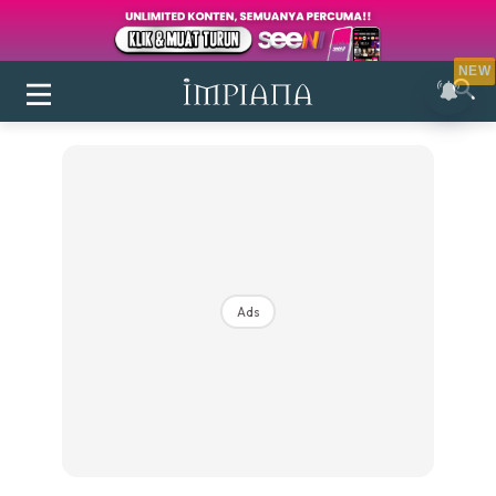
NEW
Ads
Login
|
Register
Buletin
Inspirasi
Bilik Air