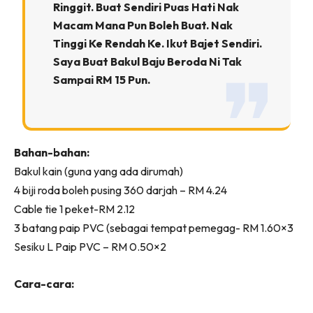
Ringgit. Buat Sendiri Puas Hati Nak
Ilham Impiana 360
Macam Mana Pun Boleh Buat. Nak
Ilham Impiana Inspirasi Selebriti
Tinggi Ke Rendah Ke. Ikut Bajet Sendiri.
Impiana TV
Saya Buat Bakul Baju Beroda Ni Tak
Casa Impiana
Sampai RM 15 Pun.
Impiana MakeOver
Lahar Dekor
Sembang Dekor
Sembang Laman
Bahan-bahan:
Tip Impiana
Bakul kain (guna yang ada dirumah)
4 biji roda boleh pusing 360 darjah – RM 4.24
Tip Laman
Cable tie 1 peket-RM 2.12
3 batang paip PVC (sebagai tempat pemegag- RM 1.60×3
Sesiku L Paip PVC – RM 0.50×2
Hub Ideaktiv
Cara-cara: