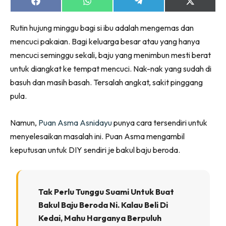
Ruang Makan
Share
Share
Share
Share
on
on
on
on
Ruang Tamu
Facebook
WhatsApp
Telegram
X
Rutin hujung minggu bagi si ibu adalah mengemas dan
(Twitter)
Menarik Lagi
mencuci pakaian. Bagi keluarga besar atau yang hanya
Casa Impiana
mencuci seminggu sekali, baju yang menimbun mesti berat
Impiana Makeover
untuk diangkat ke tempat mencuci. Nak-nak yang sudah di
Makeover Ruang Selebriti
basuh dan masih basah. Tersalah angkat, sakit pinggang
Destinasi
pula.
Hotel
Kafe
Namun,
Puan Asma Asnidayu
punya cara tersendiri untuk
Hartanah
menyelesaikan masalah ini. Puan Asma mengambil
High Rise
keputusan untuk DIY sendiri je bakul baju beroda.
Landed
Video
Beli Di Mana
Tak Perlu Tunggu Suami Untuk Buat
Bakul Baju Beroda Ni. Kalau Beli Di
Buat Sendiri
Kedai, Mahu Harganya Berpuluh
Ilham Impiana