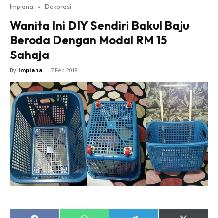
Impiana
»
Dekorasi
Bilik Tidur
Wanita Ini DIY Sendiri Bakul Baju
Ruang Makan
Beroda Dengan Modal RM 15
Ruang Tamu
Sahaja
Direktori
Interior Design
By
Impiana
-
7 Feb 2018
Landskap
DIY
Bilik Air
Bilik Tidur
Dapur
Ruang Makan
Make Over
Bilik Air
Bilik Tidur
Dapur