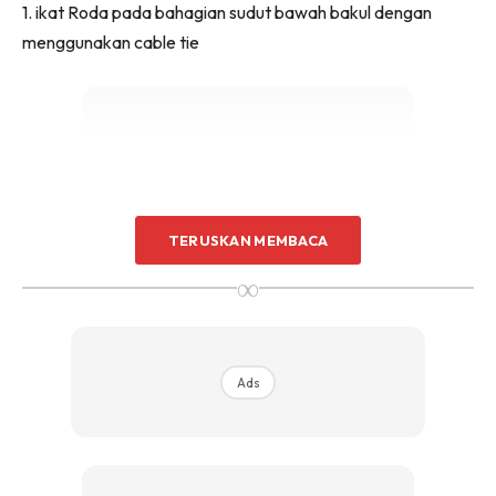
1. ikat Roda pada bahagian sudut bawah bakul dengan
Sentuhan Midas penuh kemewahan dan elegant
menggunakan cable tie
untuk kediaman anda.
Rahsia dari IMPIANA, download sekarang di
KLIK DI SEENI
Ads
TERUSKAN MEMBACA
∞
Ads