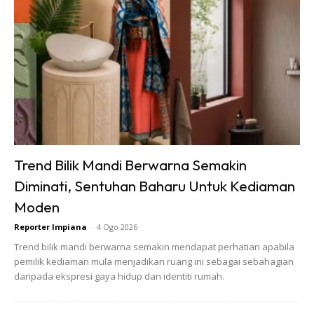
Trend Bilik Mandi Berwarna Semakin
2. Potong lebihan cable tie
Diminati, Sentuhan Baharu Untuk Kediaman
Moden
Reporter Impiana
-
4 Ogo 2026
Trend bilik mandi berwarna semakin mendapat perhatian apabila
pemilik kediaman mula menjadikan ruang ini sebagai sebahagian
daripada ekspresi gaya hidup dan identiti rumah.