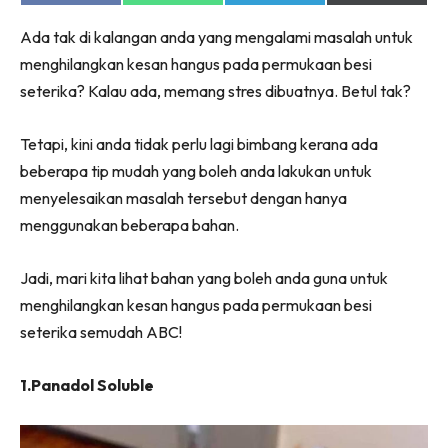
on
on
on
on
Ruang Makan
Facebook
WhatsApp
Telegram
X
Ruang Tamu
Ada tak di kalangan anda yang mengalami masalah untuk
(Twitter)
menghilangkan kesan hangus pada permukaan besi
Menarik Lagi
seterika? Kalau ada, memang stres dibuatnya. Betul tak?
Casa Impiana
Impiana Makeover
Tetapi, kini anda tidak perlu lagi bimbang kerana ada
Makeover Ruang Selebriti
beberapa tip mudah yang boleh anda lakukan untuk
Destinasi
menyelesaikan masalah tersebut dengan hanya
Hotel
menggunakan beberapa bahan.
Kafe
Hartanah
Jadi, mari kita lihat bahan yang boleh anda guna untuk
High Rise
menghilangkan kesan hangus pada permukaan besi
Landed
seterika semudah ABC!
Video
Beli Di Mana
1.Panadol Soluble
Buat Sendiri
Ilham Impiana