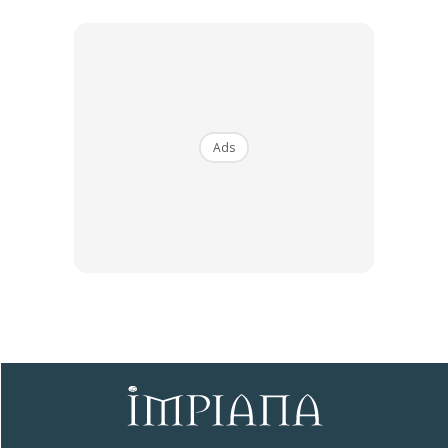
dengan sehelai kain bersih dan hasilnya anda akan dapat
lihat kesan hangus pada permukaan besi seterika berjaya
dihilangkan.
2.Daun Pisang
Ads