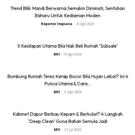
Trend Bilik Mandi Berwarna Semakin Diminati, Sentuhan
Baharu Untuk Kediaman Moden
Reporter Impiana
-
4 Ogo 2026
5 Kesilapan Utama Bila Nak Beli Rumah ‘Subsale’
MFI
-
4 Ogo 2026
Bumbung Rumah Teres Kerap Bocor Bila Hujan Lebat? Ini 4
Punca Utama & Cara...
MFI
-
3 Ogo 2026
Kabinet Dapur Berbau Kepam & Berkulat? 4 Langkah
‘Deep Clean’ Guna Bahan Semula Jadi
Kemudian, lapkan pada permukaan besi seterika anda
MFI
-
31 Jul 2026