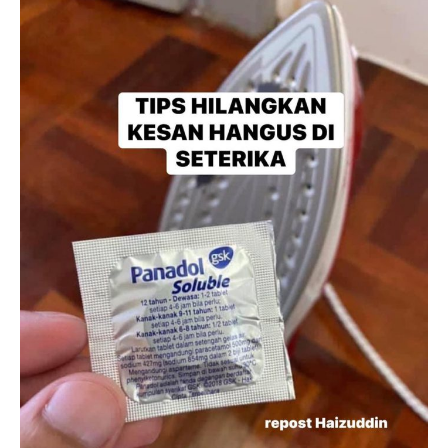
Ilham Impiana 360
Ilham Impiana Inspirasi Selebriti
Impiana TV
Casa Impiana
Impiana MakeOver
Lahar Dekor
Sembang Dekor
Sembang Laman
Tip Impiana
Tip Laman
Hub Ideaktiv