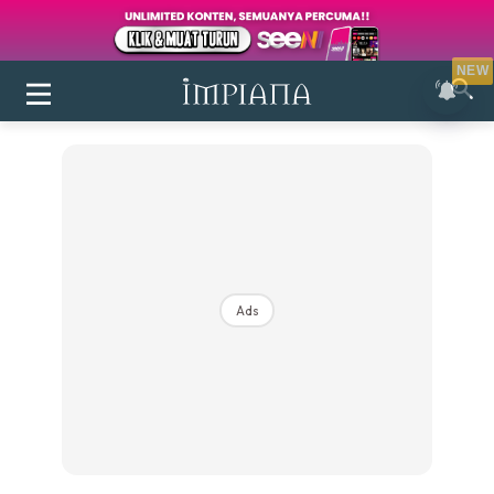
NEW
Ads
Login
|
Register
Buletin
Inspirasi
Bilik Air