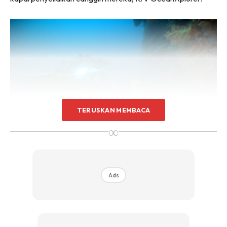
Sentuhan Midas penuh kemewahan dan elegant
untuk kediaman anda.
Rahsia dari IMPIANA, download sekarang di
KLIK DI SEENI
TERUSKAN MEMBACA
∞
Perjalanan bermula dengan fasa Descent, sebelum
pengunjung dibawa merentasi beberapa zon berbeza yang
Ads
mewakili lapisan lautan sebenar iaitu Photic Zone, Twilight
Zone dan Aphotic Zone.
Semakin jauh perjalanan diteruskan, suasana menjadi