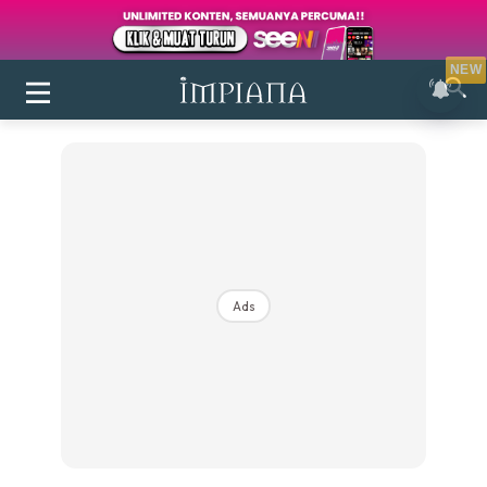
NEW
Ads
Login
|
Register
Buletin
Inspirasi
Bilik Air