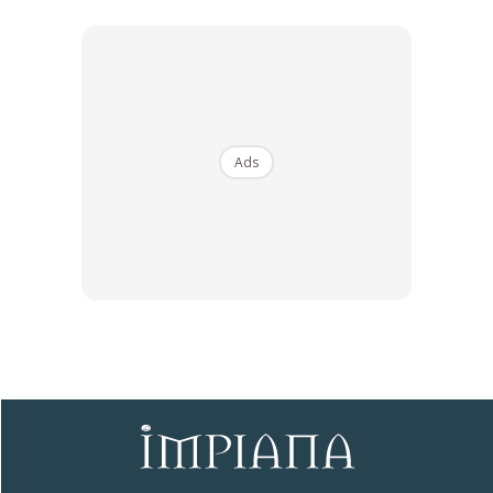
Boleh ‘Menghidu’ Lautan
Antara pengalaman paling unik yang ditawarkan ialah
pemasangan seni bertajuk
Invisible Ocean
oleh artis
Norway, Sissel Tolaas.
Ads
Karya ini menggunakan konsep “smellscape” atau landskap
bau yang membolehkan pengunjung mengalami suasana
lautan melalui deria bau.