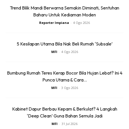
Trend Bilik Mandi Berwarna Semakin Diminati, Sentuhan
Baharu Untuk Kediaman Moden
Reporter Impiana
-
4 Ogo 2026
Ads
5 Kesilapan Utama Bila Nak Beli Rumah ‘Subsale’
MFI
-
4 Ogo 2026
Sepanjang pameran, pelbagai karya daripada artis dan
Bumbung Rumah Teres Kerap Bocor Bila Hujan Lebat? Ini 4
Punca Utama & Cara...
kolektif antarabangsa dipamerkan, termasuk hasil karya
daripada Marshmallow Laser Feast (United Kingdom),
MFI
-
3 Ogo 2026
Marco Barotti (Itali), Jana Winderen (Norway), Robertina
Šebjanič (Slovenia) dan beberapa lagi nama terkenal dalam
Kabinet Dapur Berbau Kepam & Berkulat? 4 Langkah
dunia seni kontemporari.
‘Deep Clean’ Guna Bahan Semula Jadi
MFI
-
31 Jul 2026