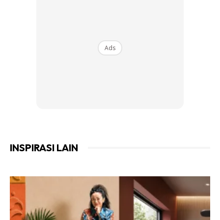
semakin gelap dan misteri, menampilkan pelbagai spesies
laut dalam yang jarang ditemui serta ekosistem unik yang
memainkan peranan penting dalam keseimbangan iklim
Ads
dunia dan biodiversiti global.
Gabungan Seni Dan Sains Yang
Mengagumkan
Menurut Adrian George, Pengarah Program, Pameran dan
Perkhidmatan Muzium ArtScience Museum, matlamat
INSPIRASI LAIN
utama pameran ini adalah untuk menjadikan dunia laut
dalam yang kompleks lebih dekat dan mudah difahami oleh
orang ramai.
“Lautan dalam kekal sebagai antara persekitaran yang
paling kurang difahami di bumi – luas, kompleks dan jauh