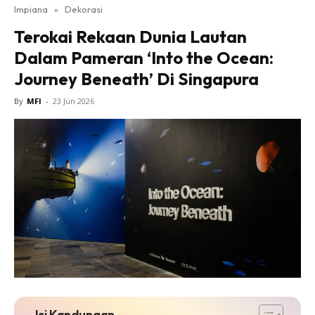
Impiana
»
Dekorasi
Bilik Tidur
Terokai Rekaan Dunia Lautan
Ruang Makan
Dalam Pameran ‘Into the Ocean:
Ruang Tamu
Journey Beneath’ Di Singapura
Direktori
Interior Design
By
MFI
-
23 Jun 2026
Landskap
DIY
Bilik Air
Bilik Tidur
Dapur
Ruang Makan
Make Over
Bilik Air
Bilik Tidur
Dapur
Isi Kandungan