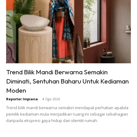
daripada pengalaman harian kita.
“Melalui Into the Ocean: Journey Beneath, kami mahu
membuka dunia itu dengan cara yang terasa lebih dekat
dan nyata.
“Kerjasama dengan OceanX membolehkan kami membina
pameran ini berasaskan misi, penyelidikan dan penemuan
Trend Bilik Mandi Berwarna Semakin
sebenar yang menggabungkan ilmu sains serta semangat
Diminati, Sentuhan Baharu Untuk Kediaman
penerokaan manusia.
Moden
“Kami berharap pengunjung bukan sahaja kagum dengan
Reporter Impiana
-
4 Ogo 2026
keindahan lautan, tetapi turut menghargai peranannya
Trend bilik mandi berwarna semakin mendapat perhatian apabila
dalam menyokong kehidupan di bumi.”
pemilik kediaman mula menjadikan ruang ini sebagai sebahagian
daripada ekspresi gaya hidup dan identiti rumah.