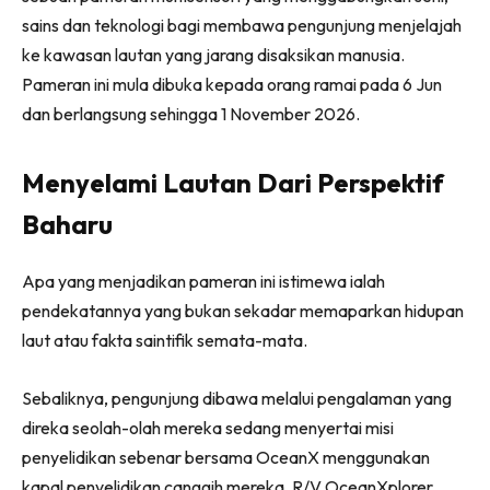
Ilham Impiana 360
sains dan teknologi bagi membawa pengunjung menjelajah
Ilham Impiana Inspirasi Selebriti
ke kawasan lautan yang jarang disaksikan manusia.
Impiana TV
Pameran ini mula dibuka kepada orang ramai pada 6 Jun
Casa Impiana
dan berlangsung sehingga 1 November 2026.
Impiana MakeOver
Lahar Dekor
Menyelami Lautan Dari Perspektif
Sembang Dekor
Baharu
Sembang Laman
Tip Impiana
Apa yang menjadikan pameran ini istimewa ialah
Tip Laman
pendekatannya yang bukan sekadar memaparkan hidupan
laut atau fakta saintifik semata-mata.
Hub Ideaktiv
Sebaliknya, pengunjung dibawa melalui pengalaman yang
direka seolah-olah mereka sedang menyertai misi
penyelidikan sebenar bersama OceanX menggunakan
kapal penyelidikan canggih mereka, R/V OceanXplorer.