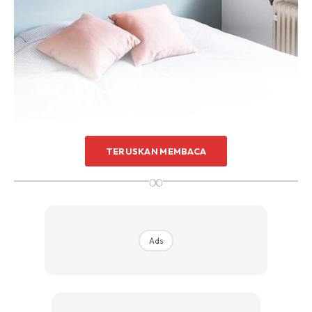
Sentuhan Midas penuh kemewahan dan elegant
untuk kediaman anda.
Rahsia dari IMPIANA, download sekarang di
KLIK DI SEENI
TERUSKAN MEMBACA
Warna pastel
∞
Jom cat dinding anda dengan warna yang cerah seperti
warna pastel. Pemilihan warna ini mampu memberi impak
keluasan pada ruang bilik anda. Malah ia juga dapat
Ads
memberi mood yang tenang kepada anda. Jom, kemas bilik
anda sekarang, dengan keluarkan perabot dan barangan
kamar tidur supaya memudahkan proses mengecat bilik
anda. Antara warna yang sesuai dengan bilik tidur tidur