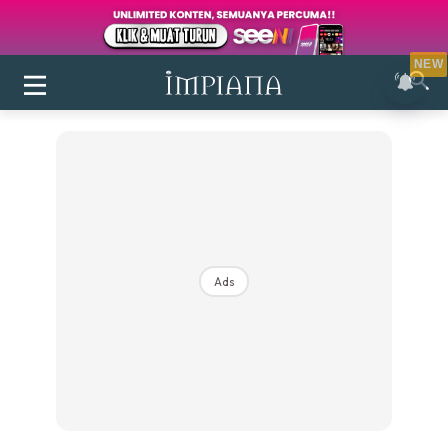
NEW
Ads
Login
|
Register
Buletin
Inspirasi
Bilik Air