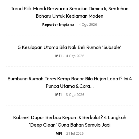
Trend Bilik Mandi Berwarna Semakin Diminati, Sentuhan
Baharu Untuk Kediaman Moden
Reporter Impiana
-
4 Ogo 2026
5 Kesilapan Utama Bila Nak Beli Rumah ‘Subsale’
MFI
-
4 Ogo 2026
Perabot
Sesudah mengecat bilik anda, jom kita masukkan semula
Bumbung Rumah Teres Kerap Bocor Bila Hujan Lebat? Ini 4
perabot mengikut kedudukan yang bersesuaian. Sesebuah
Punca Utama & Cara...
bilik tidur hanya memerlukan katil, meja sisi dan almari
MFI
-
3 Ogo 2026
sahaja, jika masih memiliki ruang anda boleh masukkan
perabot tambahan. Pilih saiz katil atau perabot yang sesuai
dengan bilik anda. Jika mempunyai bajet yang berlebihan
Kabinet Dapur Berbau Kepam & Berkulat? 4 Langkah
‘Deep Clean’ Guna Bahan Semula Jadi
apa kata anda tempah almari bina dalam di bilik tidur anda.
MFI
-
31 Jul 2026