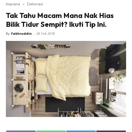
Impiana
»
Dekorasi
Bilik Tidur
Tak Tahu Macam Mana Nak Hias
Ruang Makan
Bilik Tidur Sempit? Ikuti Tip Ini.
Ruang Tamu
Direktori
By
Fakhruddin
-
28 Feb 2018
Interior Design
Landskap
DIY
Bilik Air
Bilik Tidur
Dapur
Ruang Makan
Make Over
Bilik Air
Bilik Tidur
Dapur