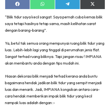
Ruang Makan
Share
Share
Share
Share
Ruang Tamu
on
on
on
on
Facebook
WhatsApp
Telegram
X
Menarik Lagi
“Bilik tidur saya kecil sangat. Saya pernah cuba kemas bilik
(Twitter)
Casa Impiana
saya tetapi hasilnya tetap sama, masih kelihatan sarat
Impiana Makeover
dengan barang-barang”.
Makeover Ruang Selebriti
Ya, betul tak semua orang mempunyai ruang bilik tidur yang
Destinasi
luas. Lebih-lebih lagi yang tinggal di perumahan jenis flat.
Hotel
Sangat terhad ruang biliknya. Tapi jangan risau ! IMPIANA
Kafe
akan membantu anda dengan tips mudah ini.
Hartanah
High Rise
Hiasan dekorasi bilik menjadi terhad kerana anda buntu
Landed
bagaimana hendak jadikan bilik tidur yang sempit menjadi
Video
luas dan menarik. Jadi, IMPIANA kongsikan antara cara-
Beli Di Mana
cara hendak memberikan impak bilik tidur yang kecil
Buat Sendiri
nampak luas adalah dengan :-
Ilham Impiana