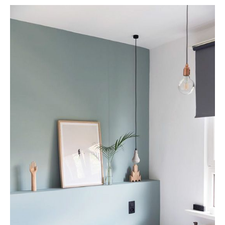
Ilham Impiana 360
Ilham Impiana Inspirasi Selebriti
Impiana TV
Casa Impiana
Impiana MakeOver
Lahar Dekor
Sembang Dekor
Sembang Laman
Tip Impiana
Tip Laman
Hub Ideaktiv