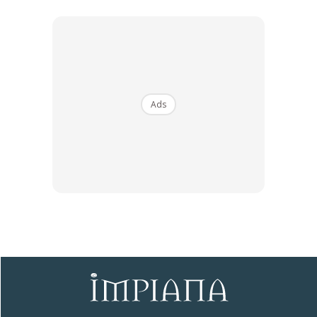
Penstoran
“Wah, banyaknya barang-barang!” Ini lah masanya untuk
Ads
anda mengelas semula barangan anda yang sudah tidak
dipakai dan yang masih dipakai. Untuk barangan yang anda
hendak simpan, anda boleh meletakkan ia kedalam kotak-
kotak dan labelkan ia mengikut jenis barangan.
Ads